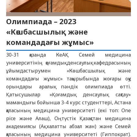
Олимпиада – 2023
«Көшбасшылық және
командадағы жұмыс»
30-31 қазанда КеАҚ Семей медицина
университінің қоғамдық денсаулық кафедрасының
ұйымдастырумен «Көшбасшылық және
командадағы жұмыс» тақырыбында жоғары оқу
орындары аралық пәндік олимпиада өтті.
Қатысушылар «Қоғамдық денсаулық сақтау»
мамандығы бойынша 3-4 курс студенттері, Астана
қаласының медицина университеті (екі топ: One
pice және Алаш), Оңтүстік Қазақстан медицина
академиясы (Ақ халатты абзал жан) және Семей
қаласының медицина университеті (Гиппократ).