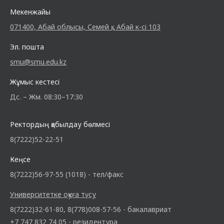
Мекенжайы
071400, Абай облысы, Семей қ., Абай к-сі 103
Эл. пошта
smu@smu.edu.kz
Жұмыс кестесі
Дс. – Жм. 08:30–17:30
Ректордың қабылдау бөлмесі
8(7222)52-22-51
Кеңсе
8(7222)56-97-55 (1018) - тел/факс
Университетке оқуға түсу
8(7222)32-61-80, 8(778)008-57-56 - бакалавриат
+7 747 832 74 05 - резидентура