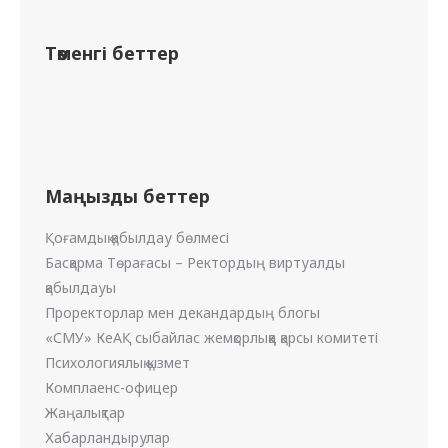
Төменгі беттер
Маңызды беттер
Қоғамдық қабылдау бөлмесі
Басқарма Төрағасы – Ректордың виртуалды
қабылдауы
Проректорлар мен декандардың блогы
«СМУ» КеАҚ сыбайлас жемқорлыққа қарсы комитеті
Психологиялық қызмет
Комплаенс-офицер
Жаңалықтар
Хабарландырулар