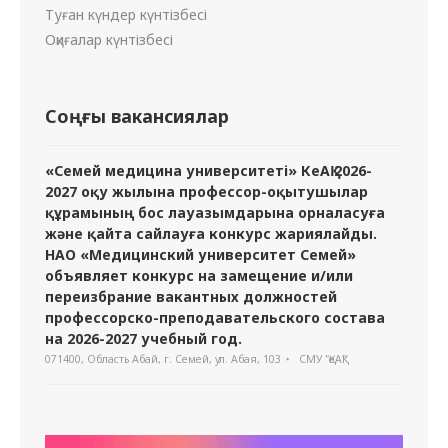
Туған күндер күнтізбесі
Оқиғалар күнтізбесі
Соңғы вакансиялар
«Семей медицина университеті» КеАҚ 2026-
2027 оқу жылына профессор-оқытушылар
құрамының бос лауазымдарына орналасуға
және қайта сайлауға конкурс жариялайды.
НАО «Медицинский университет Семей»
объявляет конкурс на замещение и/или
переизбрание вакантных должностей
профессорско-преподавательского состава
на 2026-2027 учебный год.
071400, Область Абай, г. Семей, ул. Абая, 103
СМУ "ҚеАҚ"