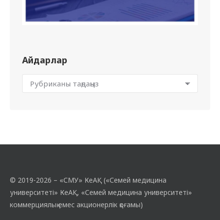
Айдарлар
© 2019-2026 – «СМУ» КеАҚ («Семей медицина
университеті» КеАҚ, «Семей медицина университеті»
коммерциялық емес акционерлік қоғамы)