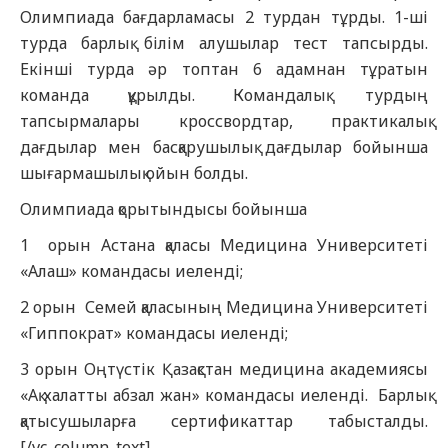
Олимпиада бағдарламасы 2 турдан тұрды. 1-ші
турда барлық білім алушылар тест тапсырды.
Екінші турда әр топтан 6 адамнан тұратын
команда құрылды. Командалық турдың
тапсырмалары кроссвордтар, практикалық
дағдылар мен басқарушылық дағдылар бойынша
шығармашылық ойын болды.
Олимпиада қорытындысы бойынша
1 орын Астана қаласы Медицина Университеті
«Алаш» командасы иеленді;
2 орын Семей қаласының Медицина Университеті
«Гиппократ» командасы иеленді;
3 орын Оңтүстік Қазақстан медицина академиясы
«Ақ халатты абзал жан» командасы иеленді. Барлық
қатысушыларға сертификаттар табысталды.
[/vc_column_text]