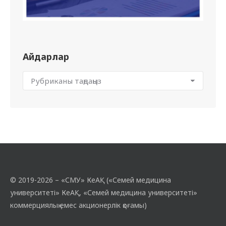
Айдарлар
© 2019-2026 – «СМУ» КеАҚ («Семей медицина
университеті» КеАҚ, «Семей медицина университеті»
коммерциялық емес акционерлік қоғамы)