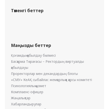
Төменгі беттер
Маңызды беттер
Қоғамдық қабылдау бөлмесі
Басқарма Төрағасы – Ректордың виртуалды
қабылдауы
Проректорлар мен декандардың блогы
«СМУ» КеАҚ сыбайлас жемқорлыққа қарсы комитеті
Психологиялық қызмет
Комплаенс-офицер
Жаңалықтар
Хабарландырулар