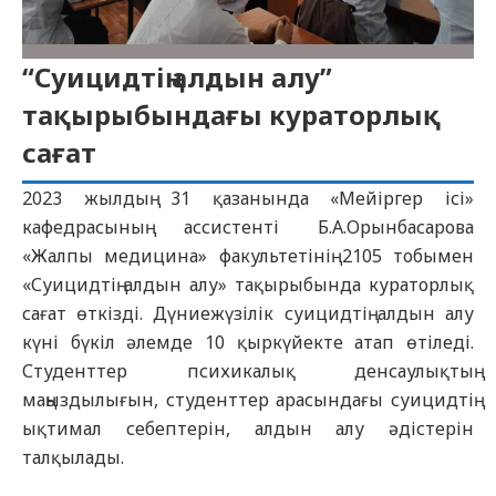
“Суицидтің алдын алу”
тақырыбындағы кураторлық
сағат
2023 жылдың 31 қазанында «Мейіргер ісі»
кафедрасының ассистенті Б.А.Орынбасарова
«Жалпы медицина» факультетінің 2105 тобымен
«Суицидтің алдын алу» тақырыбында кураторлық
сағат өткізді. Дүниежүзілік суицидтің алдын алу
күні бүкіл әлемде 10 қыркүйекте атап өтіледі.
Студенттер психикалық денсаулықтың
маңыздылығын, студенттер арасындағы суицидтің
ықтимал себептерін, алдын алу әдістерін
талқылады.