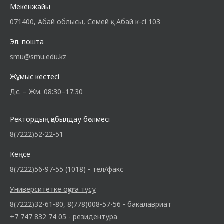
Мекенжайы
071400, Абай облысы, Семей қ., Абай к-сі 103
Эл. пошта
smu@smu.edu.kz
Жұмыс кестесі
Дс. – Жм. 08:30–17:30
Ректордың қабылдау бөлмесі
8(7222)52-22-51
Кеңсе
8(7222)56-97-55 (1018) - тел/факс
Университетке оқуға түсу
8(7222)32-61-80, 8(778)008-57-56 - бакалавриат
+7 747 832 74 05 - резидентура