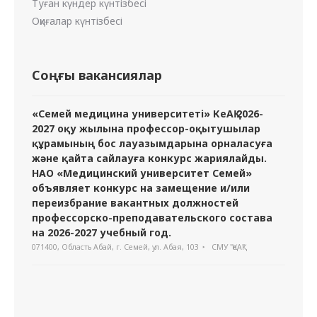
Туған күндер күнтізбесі
Оқиғалар күнтізбесі
Соңғы вакансиялар
«Семей медицина университеті» КеАҚ 2026-
2027 оқу жылына профессор-оқытушылар
құрамының бос лауазымдарына орналасуға
және қайта сайлауға конкурс жариялайды.
НАО «Медицинский университет Семей»
объявляет конкурс на замещение и/или
переизбрание вакантных должностей
профессорско-преподавательского состава
на 2026-2027 учебный год.
071400, Область Абай, г. Семей, ул. Абая, 103
СМУ "ҚеАҚ"