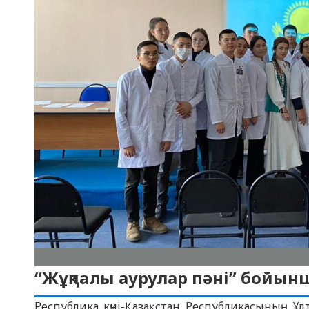
“Жұқпалы аурулар пәні” бойын
Республика күні-Қазақстан Республикасының Ұл