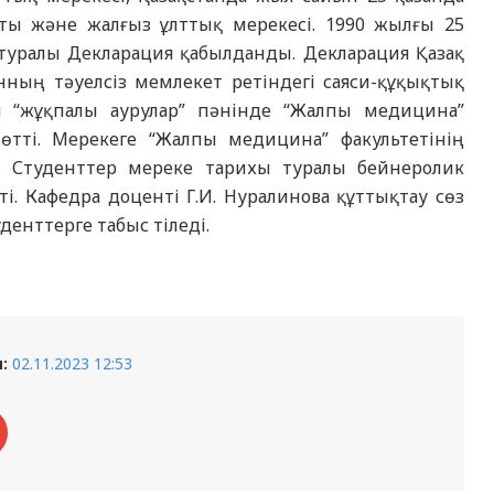
асты және жалғыз ұлттық мерекесі. 1990 жылғы 25
 туралы Декларация қабылданды. Декларация Қазақ
нның тәуелсіз мемлекет ретіндегі саяси-құқықтық
ай “жұқпалы аурулар” пәнінде “Жалпы медицина”
 өтті. Мерекеге “Жалпы медицина” факультетінің
. Студенттер мереке тарихы туралы бейнеролик
і. Кафедра доценті Г.И. Нуралинова құттықтау сөз
енттерге табыс тіледі.
:
02.11.2023 12:53