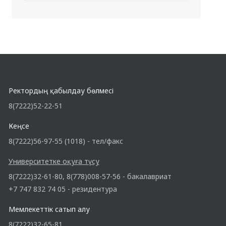
Ректордың қабылдау бөлмесі
8(7222)52-22-51
Кеңсе
8(7222)56-97-55 (1018) - тел/факс
Университетке оқуға түсу
8(7222)32-61-80, 8(778)008-57-56 - бакалавриат
+7 747 832 74 05 - резидентура
Мемлекеттік сатып алу
8(7222)32-65-81