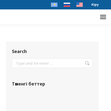
Кіру
Search
Төменгі беттер