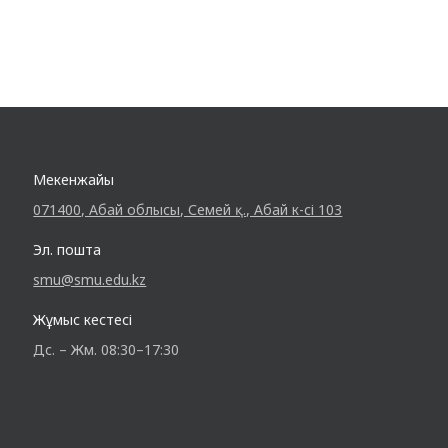
Мекенжайы
071400, Абай облысы, Семей қ., Абай к-сі 103
Эл. пошта
smu@smu.edu.kz
Жұмыс кестесі
Дс. – Жм. 08:30–17:30