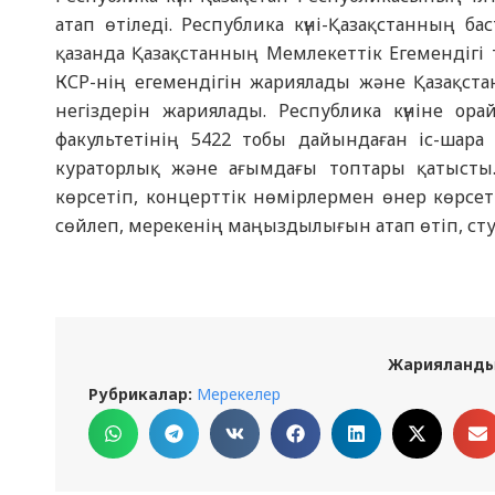
атап өтіледі. Республика күні-Қазақстанның б
қазанда Қазақстанның Мемлекеттік Егемендігі
КСР-нің егемендігін жариялады және Қазақста
негіздерін жариялады. Республика күніне ор
факультетінің 5422 тобы дайындаған іс-шара
кураторлық және ағымдағы топтары қатысты
көрсетіп, концерттік нөмірлермен өнер көрсетт
сөйлеп, мерекенің маңыздылығын атап өтіп, студ
Жарияланды
Рубрикалар:
Мерекелер