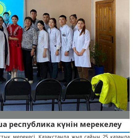
ша республика күнін мерекелеу
ттық мерекесі, Қазақстанда жыл сайын 25 қазанда