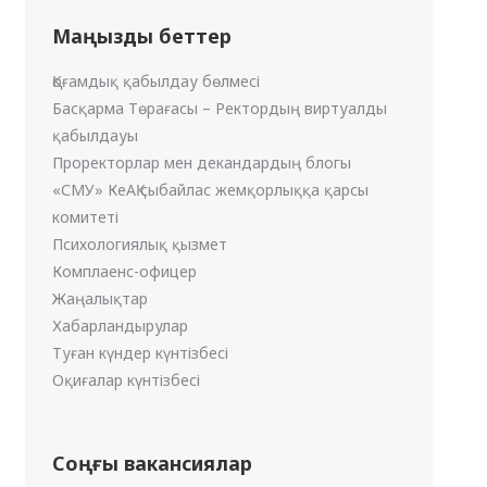
Маңызды беттер
Қоғамдық қабылдау бөлмесі
Басқарма Төрағасы – Ректордың виртуалды
қабылдауы
Проректорлар мен декандардың блогы
«СМУ» КеАҚ сыбайлас жемқорлыққа қарсы
комитеті
Психологиялық қызмет
Комплаенс-офицер
Жаңалықтар
Хабарландырулар
Туған күндер күнтізбесі
Оқиғалар күнтізбесі
Соңғы вакансиялар