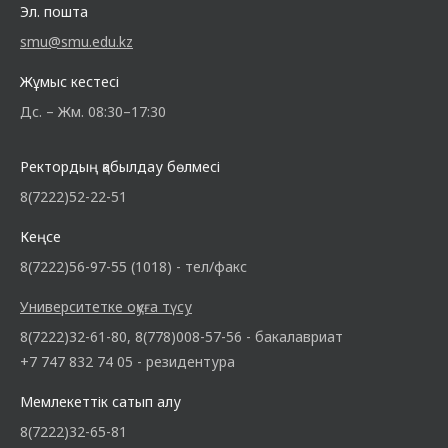
Эл. пошта
smu@smu.edu.kz
Жұмыс кестесі
Дс. – Жм. 08:30–17:30
Ректордың қабылдау бөлмесі
8(7222)52-22-51
Кеңсе
8(7222)56-97-55 (1018) - тел/факс
Университетке оқуға түсу
8(7222)32-61-80, 8(778)008-57-56 - бакалавриат
+7 747 832 74 05 - резидентура
Мемлекеттік сатып алу
8(7222)32-65-81