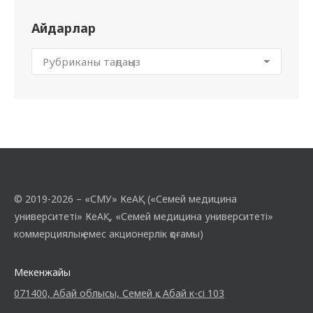
Айдарлар
© 2019-2026 – «СМУ» КеАҚ («Семей медицина
университеті» КеАҚ, «Семей медицина университеті»
коммерциялық емес акционерлік қоғамы)
Мекенжайы
071400, Абай облысы, Семей қ., Абай к-сі 103