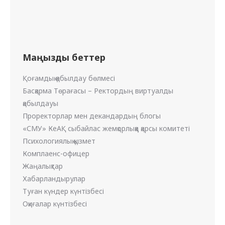
Маңызды беттер
Қоғамдық қабылдау бөлмесі
Басқарма Төрағасы – Ректордың виртуалды
қабылдауы
Проректорлар мен декандардың блогы
«СМУ» КеАҚ сыбайлас жемқорлыққа қарсы комитеті
Психологиялық қызмет
Комплаенс-офицер
Жаңалықтар
Хабарландырулар
Туған күндер күнтізбесі
Оқиғалар күнтізбесі