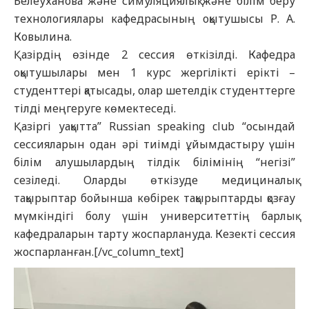
Белеуханова және симуляциялық және білім беру
технологиялары кафедрасының оқытушысы Р. А.
Ковылина.
Қазірдің өзінде 2 сессия өткізілді. Кафедра
оқытушылары мен 1 курс жергілікті ерікті –
студенттері қатысады, олар шетелдік студенттерге
тілді меңгеруге көмектеседі.
Қазіргі уақытта” Russian speaking club “осындай
сессияларын одан әрі тиімді ұйымдастыру үшін
білім алушылардың тілдік білімінің “негізі”
сезіледі. Оларды өткізуде медициналық
тақырыптар бойынша көбірек тақырыптарды қозғау
мүмкіндігі болу үшін университеттің барлық
кафедраларын тарту жоспарлануда. Кезекті сессия
жоспарланған.[/vc_column_text]