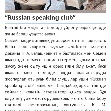
“Russian speaking club”
Белгілі бір мақсатта тілдерді үйрену барлық жерде
және барлық уақытта өзекті.
Семей медициналық университетінің шетелдік
білім алушылармен жұмыс жөніндегі мектеп
деканы Н. А. Балашкевичтің бастамасымен Семей
қаласында немесе пациенттермен қарым-қатынас
жасау және оқыту үшін орыс тілін білу қажет, басқа
қалалар мен елдерде оқуды жалғастыруды
жоспарлап отырған білім алушылар үшін “Russian
speaking club” ашылды. Сондай-ақ, орыс тілінде
сөйлегісі келетін студенттер қатыса алады. Бұл
клубтың ұйымдастырушылары: жалпы білім беру
пәндері кафедрасының оқытушысы К. М.