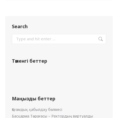
Search
Төменгі беттер
Маңызды беттер
Қоғамдық қабылдау бөлмесі
Басқарма Төрағасы – Ректордың виртуалды