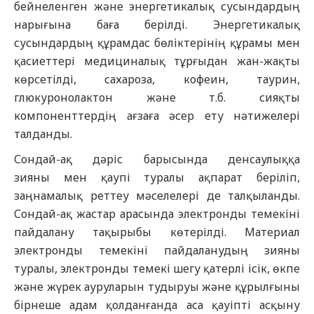
бейнеленген және энергетикалық сусындардың
нарығына баға беріл
ді
. Энергетикалық
сусындардың құрамдас бөліктерінің құрамы мен
қасиеттері медициналық тұрғыдан жан-жақты
көрсетілді, сахароза, кофеин, таурин,
глюкуронолактон және т.б. сияқты
компоненттердің ағзаға әсер ету нәтижелері
талданды.
Сондай-ақ дәріс барысында денсаулыққа
зиян
ы
мен
қаупі
туралы ақпарат беріліп,
заңнамалық реттеу мәселелері де талқыланды.
Сондай-ақ жастар арасында электронды темекіні
пайдалану тақырыбы көтерілді. Материал
электронды темекіні пайдаланудың зияны
туралы, электронды темекі шегу қатерлі ісік, өкпе
және жүрек ауруларын тудыруы және құрылғыны
бірнеше адам қолданғанда аса қауіпті асқыну