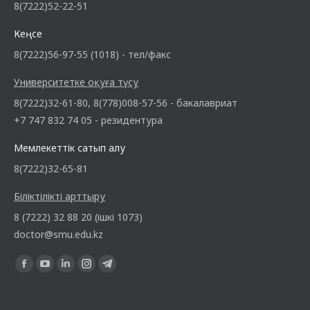
8(7222)52-22-51
Кеңсе
8(7222)56-97-55 (1018) - тел/факс
Университетке оқуға түсу
8(7222)32-61-80, 8(778)008-57-56 - бакалавриат
+7 747 832 74 05 - резидентура
Мемлекеттік сатып алу
8(7222)32-65-81
Біліктілікті арттыру
8 (7222) 32 88 20 (ішкі 1073)
doctor@smu.edu.kz
Find us on: