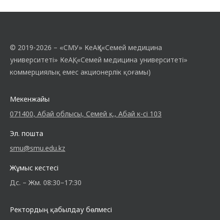
© 2019-2026 – «СМУ» КеАҚ («Семей медицина
университеті» КеАҚ, «Семей медицина университеті»
коммерциялық емес акционерлік қоғамы)
Мекенжайы
071400, Абай облысы, Семей қ., Абай к-сі 103
Эл. пошта
smu@smu.edu.kz
Жұмыс кестесі
Дс. – Жм. 08:30–17:30
Ректордың қабылдау бөлмесі