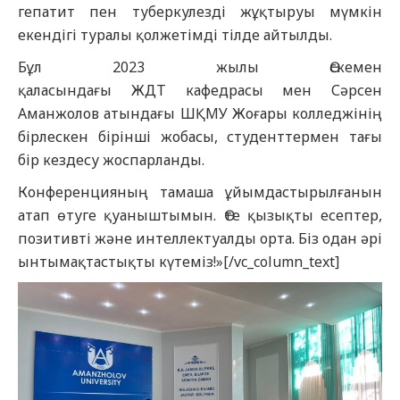
гепатит пен туберкулезді жұқтыруы мүмкін
екендігі туралы қолжетімді тілде айтылды.
Бұл 2023 жылы Өскемен
қаласындағы
ЖДТ
к
афедрасы мен Сәрсен
Аманжолов атындағы ШҚМУ Жоғары колледжінің
бірлескен бірінші жобасы, студенттермен тағы
бір кездесу жоспарланды.
Конференцияның тамаша ұйымдастырылғанын
атап өтуге қуаныштымын. Өте қызықты есептер,
позитивті және интеллектуалды орта. Біз одан әрі
ынтымақтастықты күтеміз!»[/vc_column_text]