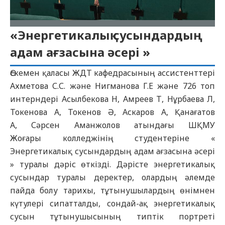
«Энергетикалық сусындардың
адам ағзасына әсері »
Өскемен қаласы
ЖДТ
кафедрасының ассистенттері
Ахметова С.С. және Н
иг
манова Г.Е және 726 топ
интерндері Асылбекова Н, Амреев Т, Нұрбаева Л,
Токенова А, Токенов
Ә
, Аскаров А, Қанағатов
А
,
Сәрсен Аманжолов атындағы ШҚМУ
Жоғары
колледжінің студентеріне
«
Энергетикалық сусындардың адам ағзасына әсері
»
туралы дәріс өткізді
. Дәрісте энергетикалық
сусындар туралы деректер, олардың әлемде
пайда болу тарихы, тұтынушылардың өнімнен
күтулері сипаттал
ды,
сондай-ақ энергетикалық
сусын тұтынушысының типтік портреті