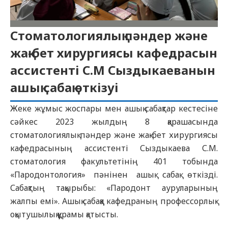
Стоматологиялық пәндер және
жақ-бет хирургиясы кафедрасын
ассистенті С.М Сыздыкаеванын
ашық сабақ өткізуі
Жеке жұмыс жоспары мен ашық сабақтар кестесіне
сәйкес 2023 жылдың 8 қарашасында
стоматологиялық пәндер және жақ-бет хирургиясы
кафедрасының ассистенті Сыздыкаева С.М.
стоматология факультетінің 401 тобында
«Пародонтология» пәнінен ашық сабақ өткізді.
Сабақтың тақырыбы: «Пародонт ауруларының
жалпы емі». Ашық сабаққа кафедраның профессорлық-
оқытушылық құрамы қатысты.