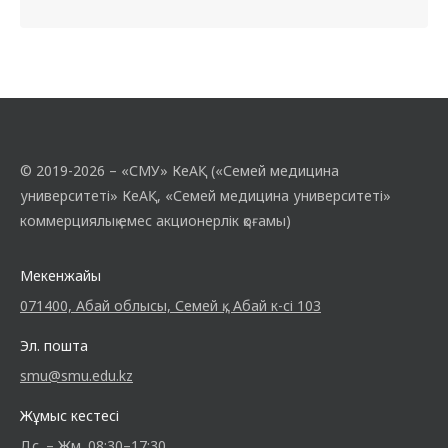
© 2019-2026 – «СМУ» КеАҚ («Семей медицина
университеті» КеАҚ, «Семей медицина университеті»
коммерциялық емес акционерлік қоғамы)
Мекенжайы
071400, Абай облысы, Семей қ., Абай к-сі 103
Эл. пошта
smu@smu.edu.kz
Жұмыс кестесі
Дс. – Жм. 08:30–17:30