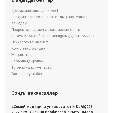
Маңызды беттер
Қоғамдық қабылдау бөлмесі
Басқарма Төрағасы – Ректордың виртуалды
қабылдауы
Проректорлар мен декандардың блогы
«СМУ» КеАҚ сыбайлас жемқорлыққа қарсы комитеті
Психологиялық қызмет
Комплаенс-офицер
Жаңалықтар
Хабарландырулар
Туған күндер күнтізбесі
Оқиғалар күнтізбесі
Соңғы вакансиялар
«Семей медицина университеті» КеАҚ 2026-
2027 оқу жылына профессор-оқытушылар