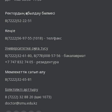
Ректордың қабылдау бөлмесі
8(7222)52-22-51
Кеңсе
8(7222)56-97-55 (1018) - тел/факс
Университетке оқуға түсу
8(7222)32-61-80, 8(778)008-57-56 - бакалавриат
+7 747 832 74 05 - резидентура
Мемлекеттік сатып алу
8(7222)32-65-81
Біліктілікті арттыру
8 (7222) 32 88 20 (ішкі 1073)
doctor@smu.edu.kz