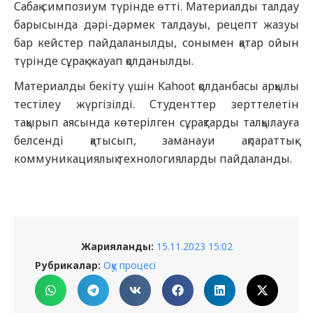
Сабақ симпозиум түрінде өтті. Материалды талдау
барысында дәрі-дәрмек талдауы, рецепт жазуы
бар кейстер пайдаланылды, сонымен қатар ойын
түрінде сұрақ-жауап қолданылды.
Материалды бекіту үшін Kahoot қолданбасы арқылы
тестілеу жүргізілді. Студенттер зерттелетін
тақырып аясында көтерілген сұрақтарды талқылауға
белсенді қатысып, заманауи ақпараттық-
коммуникациялық технологияларды пайдаланды.
Жарияланды:
15.11.2023 15:02
Рубрикалар:
Оқу процесі