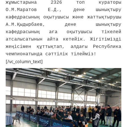
жұмыстарына 2326 топ кураторы 
О.М.Маратов Е.Д., дене шынықтыру 
кафедрасының оқытушысы және жаттықтырушы 
А.М.Қыдырбаев, дене шынықтыру 
кафедрасының аға оқытушысы тікелей 
атсалысатынын айта кетейік. Жігітімізді 
жеңісімен құттықтап, алдағы Республика 
чемпионатында сәттілік тілейміз!
[/vc_column_text]