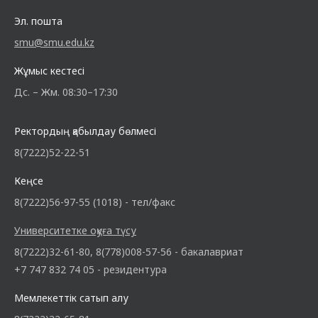
Эл. пошта
smu@smu.edu.kz
Жұмыс кестесі
Дс. – Жм. 08:30–17:30
Ректордың қабылдау бөлмесі
8(7222)52-22-51
Кеңсе
8(7222)56-97-55 (1018) - тел/факс
Университетке оқуға түсу
8(7222)32-61-80, 8(778)008-57-56 - бакалавриат
+7 747 832 74 05 - резидентура
Мемлекеттік сатып алу