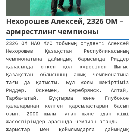
Нехорошев Алексей, 2326 ОМ –
армрестлинг чемпионы
2326 ОМ НАО МУС тобының студенті Алексей 
Нехорошев Қазақстан Республикасының 
чемпионатына дайындық барысында Риддер 
қаласында өткен қол күресінен Шығыс 
Қазақстан облысының ашық чемпионатына 
тағы да қатысты. Бұл жолы шәкіртіміз 
Риддер, Өскемен, Серебрянск, Алтай, 
Тарбағатай, Бұқтырма және Глубокое 
қалаларынан келген қарсыластарын басып 
озып, 2000 жылы туған және одан кіші 
жасөспірімдер арасында чемпион атанды.
Жарыстар мен қойылымдарға дайындық 