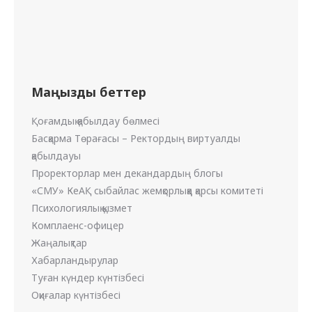
Маңызды беттер
Қоғамдық қабылдау бөлмесі
Басқарма Төрағасы – Ректордың виртуалды
қабылдауы
Проректорлар мен декандардың блогы
«СМУ» КеАҚ сыбайлас жемқорлыққа қарсы комитеті
Психологиялық қызмет
Комплаенс-офицер
Жаңалықтар
Хабарландырулар
Туған күндер күнтізбесі
Оқиғалар күнтізбесі