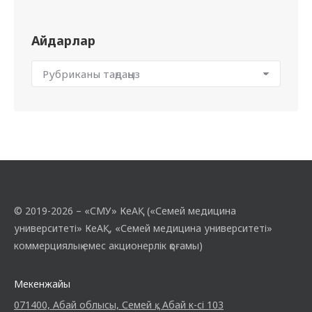
Айдарлар
© 2019-2026 – «СМУ» КеАҚ («Семей медицина
университеті» КеАҚ, «Семей медицина университеті»
коммерциялық емес акционерлік қоғамы)
Мекенжайы
071400, Абай облысы, Семей қ., Абай к-сі 103