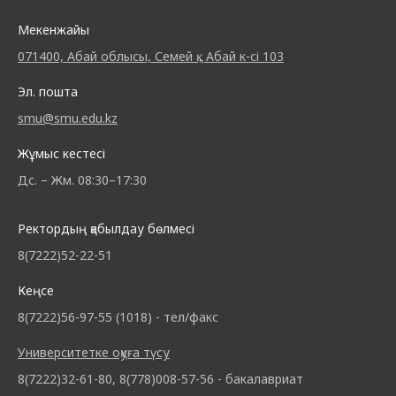
Мекенжайы
071400, Абай облысы, Семей қ., Абай к-сі 103
Эл. пошта
smu@smu.edu.kz
Жұмыс кестесі
Дс. – Жм. 08:30–17:30
Ректордың қабылдау бөлмесі
8(7222)52-22-51
Кеңсе
8(7222)56-97-55 (1018) - тел/факс
Университетке оқуға түсу
8(7222)32-61-80, 8(778)008-57-56 - бакалавриат