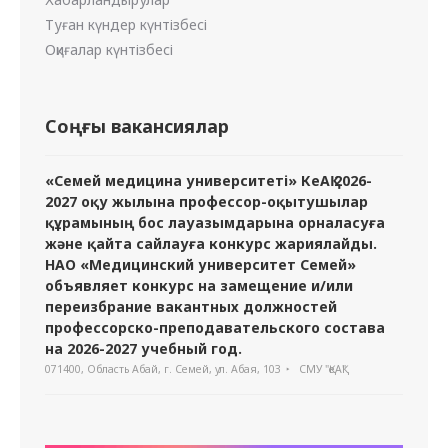
Туған күндер күнтізбесі
Оқиғалар күнтізбесі
Соңғы вакансиялар
«Семей медицина университеті» КеАҚ 2026-
2027 оқу жылына профессор-оқытушылар
құрамының бос лауазымдарына орналасуға
және қайта сайлауға конкурс жариялайды.
НАО «Медицинский университет Семей»
объявляет конкурс на замещение и/или
переизбрание вакантных должностей
профессорско-преподавательского состава
на 2026-2027 учебный год.
071400, Область Абай, г. Семей, ул. Абая, 103
СМУ "ҚеАҚ"