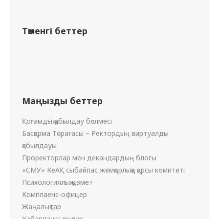
Төменгі беттер
Маңызды беттер
Қоғамдық қабылдау бөлмесі
Басқарма Төрағасы – Ректордың виртуалды
қабылдауы
Проректорлар мен декандардың блогы
«СМУ» КеАҚ сыбайлас жемқорлыққа қарсы комитеті
Психологиялық қызмет
Комплаенс-офицер
Жаңалықтар
Хабарландырулар