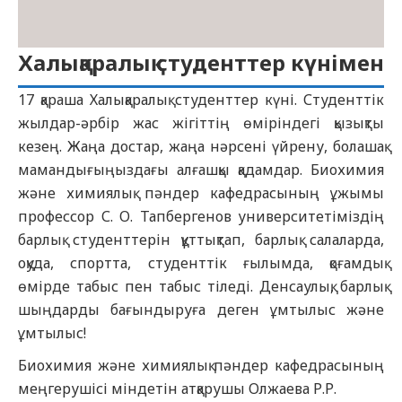
Халықаралық студенттер күнімен
17 қараша Халықаралық студенттер күні. Студенттік
жылдар-әрбір жас жігіттің өміріндегі қызықты
кезең. Жаңа достар, жаңа нәрсені үйрену, болашақ
мамандығыңыздағы алғашқы қадамдар. Биохимия
және химиялық пәндер кафедрасының ұжымы
профессор С. О. Тапбергенов университетіміздің
барлық студенттерін құттықтап, барлық салаларда,
оқуда, спортта, студенттік ғылымда, қоғамдық
өмірде табыс пен табыс тіледі. Денсаулық, барлық
шыңдарды бағындыруға деген ұмтылыс және
ұмтылыс!
Биохимия және химиялық пәндер кафедрасының
меңгерушісі міндетін атқарушы Олжаева Р.Р.