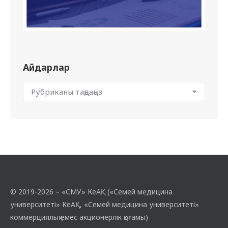
Айдарлар
© 2019-2026 – «СМУ» КеАҚ («Семей медицина
университеті» КеАҚ, «Семей медицина университеті»
коммерциялық емес акционерлік қоғамы)