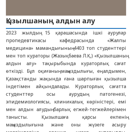
Қызылшаның алдын алу
2023 жылдың 15 қарашасында ішкі аурулар
пропедевтикасы кафедрасында «Жалпы
медицина» мамандығының 4403 топ студенттері
мен топ кураторы (Жазықбаева Л.Қ.) «Қызылшаның
алдын алу» тақырыбында кураторлық сағат
өткізді. Бұл оқиғаның маңыздылығы, ең алдымен,
Қазақстанды жақында ғана шарпыған қызылша
індетімен айқындалады. Кураторлық сағатта
студенттер осы аурудың патогенезі,
эпидемиологиясы, клиникалық көріністері, емі
мен алдын алудың барлық егжей-тегжейлерімен
танысты. Қызылшаға қарсы екпенің
маңыздылығына және оны жүзеге асыру