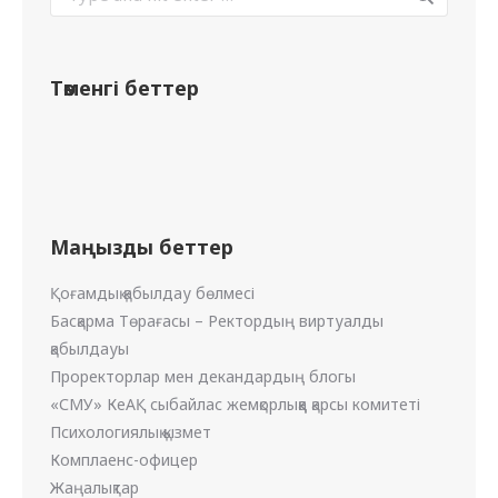
Төменгі беттер
Маңызды беттер
Қоғамдық қабылдау бөлмесі
Басқарма Төрағасы – Ректордың виртуалды
қабылдауы
Проректорлар мен декандардың блогы
«СМУ» КеАҚ сыбайлас жемқорлыққа қарсы комитеті
Психологиялық қызмет
Комплаенс-офицер
Жаңалықтар