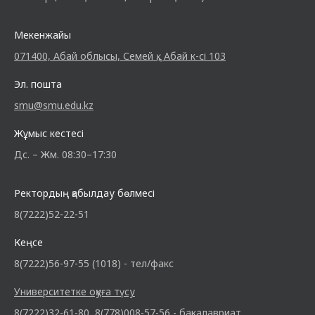
Мекенжайы
071400, Абай облысы, Семей қ., Абай к-сі 103
Эл. пошта
smu@smu.edu.kz
Жұмыс кестесі
Дс. – Жм. 08:30–17:30
Ректордың қабылдау бөлмесі
8(7222)52-22-51
Кеңсе
8(7222)56-97-55 (1018) - тел/факс
Университетке оқуға түсу
8(7222)32-61-80, 8(778)008-57-56 - бакалавриат