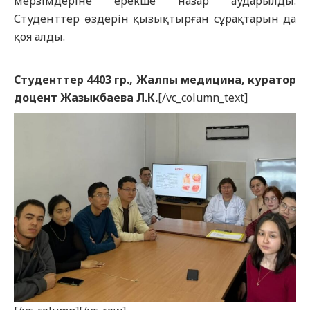
мерзімдеріне ерекше назар аударылды.
Студенттер өздерін қызықтырған сұрақтарын да
қоя алды.
Студенттер 4403 гр., Жалпы медицина, куратор
доцент Жазыкбаева Л.К.
[/vc_column_text]