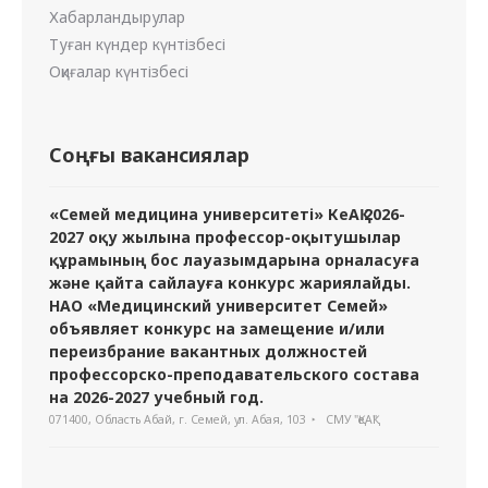
Хабарландырулар
Туған күндер күнтізбесі
Оқиғалар күнтізбесі
Соңғы вакансиялар
«Семей медицина университеті» КеАҚ 2026-
2027 оқу жылына профессор-оқытушылар
құрамының бос лауазымдарына орналасуға
және қайта сайлауға конкурс жариялайды.
НАО «Медицинский университет Семей»
объявляет конкурс на замещение и/или
переизбрание вакантных должностей
профессорско-преподавательского состава
на 2026-2027 учебный год.
071400, Область Абай, г. Семей, ул. Абая, 103
СМУ "ҚеАҚ"