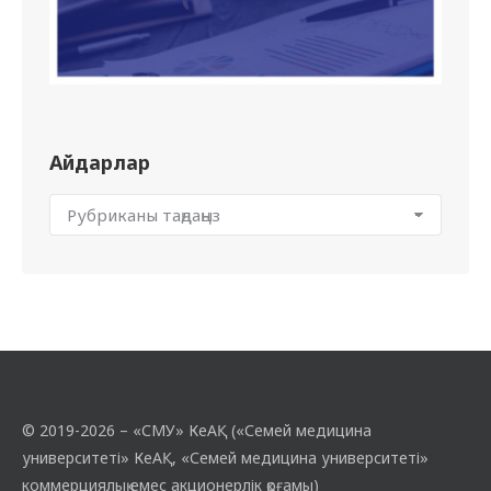
Айдарлар
© 2019-2026 – «СМУ» КеАҚ («Семей медицина
университеті» КеАҚ, «Семей медицина университеті»
коммерциялық емес акционерлік қоғамы)