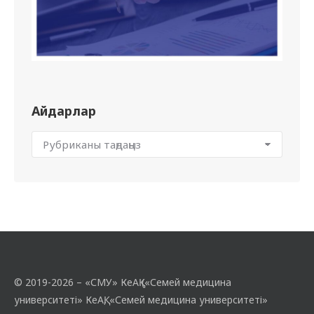
Айдарлар
© 2019-2026 – «СМУ» КеАҚ («Семей медицина
университеті» КеАҚ, «Семей медицина университеті»