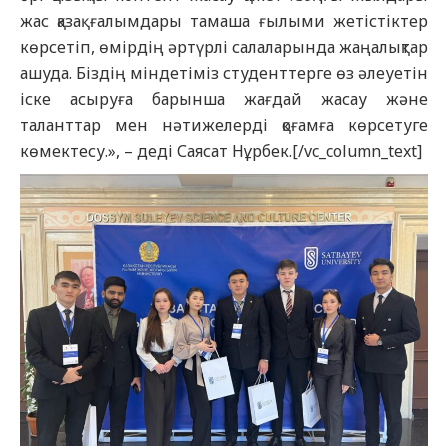
жас қазақ ғалымдары тамаша ғылыми жетістіктер
көрсетіп, өмірдің әртүрлі салаларында жаңалықтар
ашуда. Біздің міндетіміз студенттерге өз әлеуетін
іске асыруға барынша жағдай жасау және
таланттар мен нәтижелерді қоғамға көрсетуге
көмектесу.», – деді Саясат Нұрбек.[/vc_column_text]