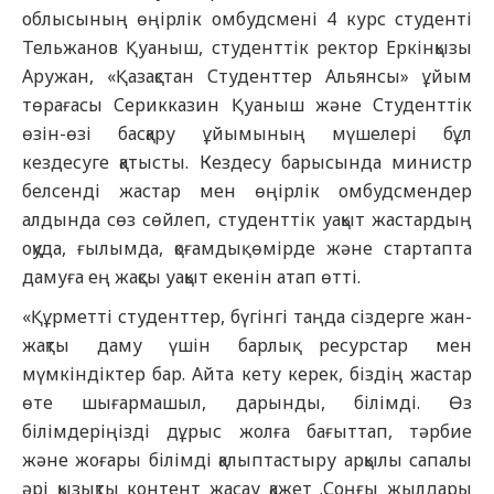
облысының өңірлік омбудсмені 4 курс студенті
Тельжанов Қуаныш, студенттік ректор Еркінқызы
Аружан, «Қазақстан Студенттер Альянсы» ұйым
төрағасы Серикказин Қуаныш және Студенттік
өзін-өзі басқару ұйымының мүшелері бұл
кездесуге қатысты. Кездесу барысында министр
белсенді жастар мен өңірлік омбудсмендер
алдында сөз сөйлеп, студенттік уақыт жастардың
оқуда, ғылымда, қоғамдық өмірде және стартапта
дамуға ең жақсы уақыт екенін атап өтті.
«Құрметті студенттер, бүгінгі таңда сіздерге жан-
жақты даму үшін барлық ресурстар мен
мүмкіндіктер бар. Айта кету керек, біздің жастар
өте шығармашыл, дарынды, білімді. Өз
білімдеріңізді дұрыс жолға бағыттап, тәрбие
және жоғары білімді қалыптастыру арқылы сапалы
әрі қызықты контент жасау қажет .Соңғы жылдары