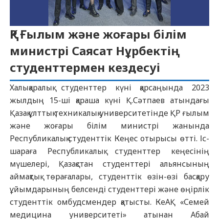
ҚР Ғылым және жоғары білім
министрі Саясат Нұрбектің
студенттермен кездесуі
Халықаралық студенттер күні қарсаңында 2023
жылдың 15-ші қараша күні Қ.Сәтпаев атындағы
Қазақ ұлттық техникалық университетінде ҚР ғылым
және жоғары білім министрі жанында
Республикалық студенттік Кеңес отырысы өтті. Іс-
шараға Республикалық студенттер кеңесінің
мүшелері, Қазақстан студенттері альянсының
аймақтық төрағалары, студенттік өзін-өзі басқару
ұйымдарының белсенді студенттері және өңірлік
студенттік омбудсмендер қатысты. КеАҚ «Семей
медицина университеті» атынан Абай