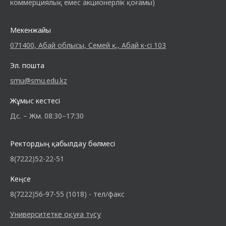
коммерциялық емес акционерлік қоғамы)
Мекенжайы
071400, Абай облысы, Семей қ., Абай к-сі 103
Эл. пошта
smu@smu.edu.kz
Жұмыс кестесі
Дс. – Жм. 08:30–17:30
Ректордың қабылдау бөлмесі
8(7222)52-22-51
Кеңсе
8(7222)56-97-55 (1018) - тел/факс
Университетке оқуға түсу