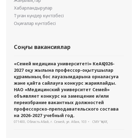
Жаңалықтар
Хабарландырулар
Туған күндер күнтізбесі
Оқиғалар күнтізбесі
Соңғы вакансиялар
«Семей медицина университеті» КеАҚ 2026-
2027 оқу жылына профессор-оқытушылар
құрамының бос лауазымдарына орналасуға
және қайта сайлауға конкурс жариялайды.
НАО «Медицинский университет Семей»
объявляет конкурс на замещение и/или
переизбрание вакантных должностей
профессорско-преподавательского состава
на 2026-2027 учебный год.
071400, Область Абай, г. Семей, ул. Абая, 103
СМУ "ҚеАҚ"