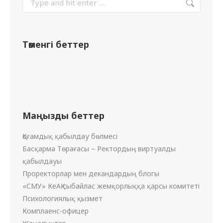
Төменгі беттер
Маңызды беттер
Қоғамдық қабылдау бөлмесі
Басқарма Төрағасы – Ректордың виртуалды
қабылдауы
Проректорлар мен декандардың блогы
«СМУ» КеАҚ сыбайлас жемқорлыққа қарсы комитеті
Психологиялық қызмет
Комплаенс-офицер