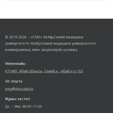
© 2019-2026 – «СМУ» КеАҚ («Семей медицина
университеті» КеАҚ, «Семей медицина университеті»
коммерциялық емес акционерлік қоғамы)
Мекенжайы
071400, Абай облысы, Семей қ., Абай к-сі 103
Эл. пошта
smu@smu.edu.kz
Жұмыс кестесі
Дс. – Жм. 08:30–17:30