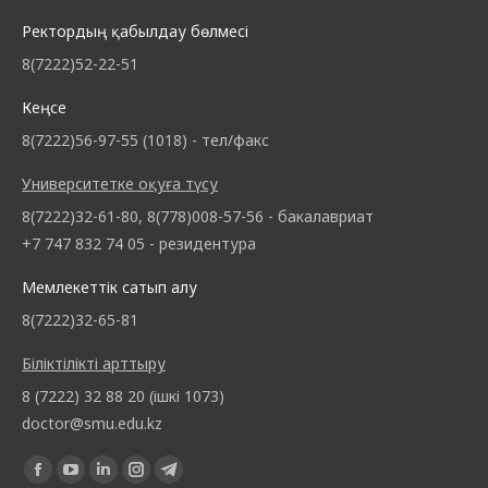
Ректордың қабылдау бөлмесі
8(7222)52-22-51
Кеңсе
8(7222)56-97-55 (1018) - тел/факс
Университетке оқуға түсу
8(7222)32-61-80, 8(778)008-57-56 - бакалавриат
+7 747 832 74 05 - резидентура
Мемлекеттік сатып алу
8(7222)32-65-81
Біліктілікті арттыру
8 (7222) 32 88 20 (ішкі 1073)
doctor@smu.edu.kz
Find us on: