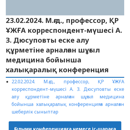
23.02.2024. М.ғ.д., профессор, ҚР
ҰЖҒА корреспондент-мүшесі А.
З. Дюсуповты еске алу
құрметіне арналған шұғыл
медицина бойынша
халықаралық конференция
22.02.2024. М.ғ.д., профессор, ҚР ҰЖҒА
корреспондент-мүшесі А. З. Дюсуповты еске
алу құрметіне арналған шұғыл медицина
бойынша халықаралық конференцияға арналған
шеберлік сыныптар
Ғылыми конференцияға немесе іс-шараға