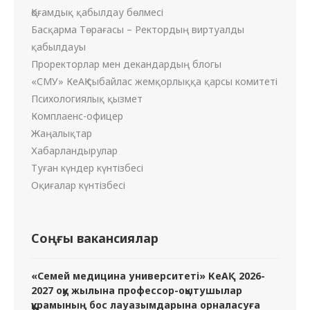
Қоғамдық қабылдау бөлмесі
Басқарма Төрағасы – Ректордың виртуалды
қабылдауы
Проректорлар мен декандардың блогы
«СМУ» КеАҚ сыбайлас жемқорлыққа қарсы комитеті
Психологиялық қызмет
Комплаенс-офицер
Жаңалықтар
Хабарландырулар
Туған күндер күнтізбесі
Оқиғалар күнтізбесі
Соңғы вакансиялар
«Семей медицина университеті» КеАҚ 2026-
2027 оқу жылына профессор-оқытушылар
құрамының бос лауазымдарына орналасуға