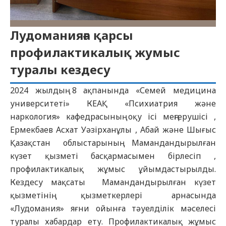
Лудоманияға қарсы
профилактикалық жумыс
туралы кездесу
2024 жылдың 8 ақпанында «Семей медицина
университеті» КЕАҚ «Психиатрия және
наркология» кафедрасының оқу ісі меңгерушісі ,
Ермекбаев Асхат Уәзірханұлы , Абай және Шығыс
Қазақстан облыстарының Мамандандырылған
күзет қызметі басқармасымен бірлесіп ,
профилактикалық жұмыс ұйымдастырылды.
Кездесу мақсаты Мамандандырылған күзет
қызметінің қызметкерлері арнасында
«Лудомания» яғни ойынға тәуелділік мәселесі
туралы хабардар ету. Профилактикалық жұмыс