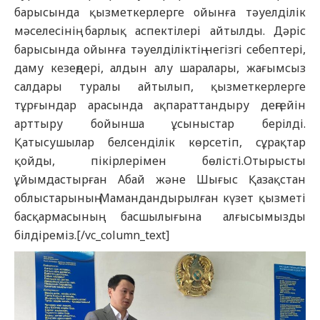
барысында қызметкерлерге ойынға тәуелділік
мәселесінің барлық аспектілері айтылды. Дәріс
барысында ойынға тәуелділіктің негізгі себептері,
даму кезеңдері, алдын алу шаралары, жағымсыз
салдары туралы айтылып, қызметкерлерге
тұрғындар арасында ақпараттандыру деңгейін
арттыру бойынша ұсыныстар берілді.
Қатысушылар белсенділік көрсетіп, сұрақтар
қойды, пікірлерімен бөлісті.Отырысты
ұйымдастырған Абай және Шығыс Қазақстан
облыстарының Мамандандырылған күзет қызметі
басқармасының басшылығына алғысымызды
білдіреміз.[/vc_column_text]