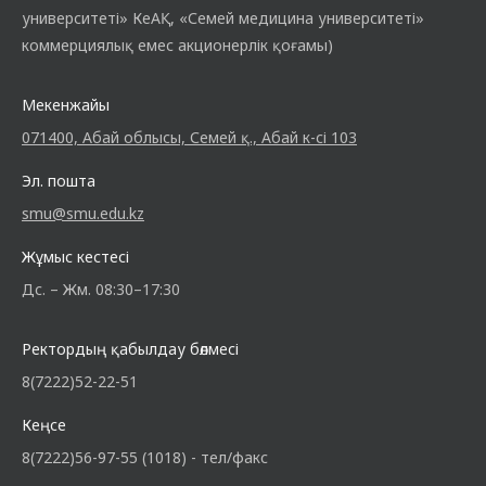
университеті» КеАҚ, «Семей медицина университеті»
коммерциялық емес акционерлік қоғамы)
Мекенжайы
071400, Абай облысы, Семей қ., Абай к-сі 103
Эл. пошта
smu@smu.edu.kz
Жұмыс кестесі
Дс. – Жм. 08:30–17:30
Ректордың қабылдау бөлмесі
8(7222)52-22-51
Кеңсе
8(7222)56-97-55 (1018) - тел/факс