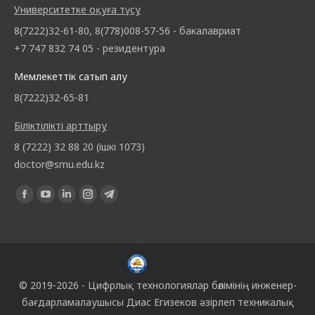
Университетке оқуға түсу
8(7222)32-61-80, 8(778)008-57-56 - бакалавриат
+7 747 832 74 05 - резидентура
Мемлекеттік сатып алу
8(7222)32-65-81
Біліктілікті арттыру
8 (7222) 32 88 20 (ішкі 1073)
doctor@smu.edu.kz
Find us on:
© 2019-2026 -
Цифрлық технологиялар бөлімінің
инженер-
бағдарламалаушысы
Диас Егизеков
әзірлеп техникалық