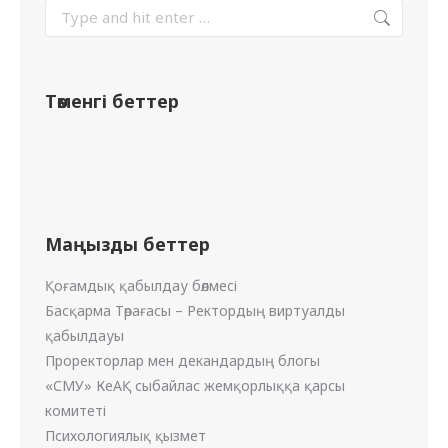
Төменгі беттер
Маңызды беттер
Қоғамдық қабылдау бөлмесі
Басқарма Төрағасы – Ректордың виртуалды
қабылдауы
Проректорлар мен декандардың блогы
«СМУ» КеАҚ сыбайлас жемқорлыққа қарсы
комитеті
Психологиялық қызмет