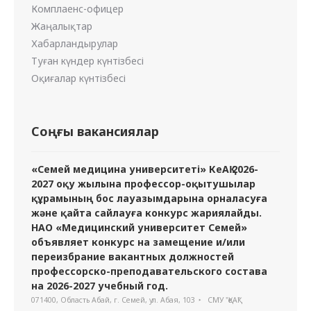
Комплаенс-офицер
Жаңалықтар
Хабарландырулар
Туған күндер күнтізбесі
Оқиғалар күнтізбесі
Соңғы вакансиялар
«Семей медицина университеті» КеАҚ 2026-
2027 оқу жылына профессор-оқытушылар
құрамының бос лауазымдарына орналасуға
және қайта сайлауға конкурс жариялайды.
НАО «Медицинский университет Семей»
объявляет конкурс на замещение и/или
переизбрание вакантных должностей
профессорско-преподавательского состава
на 2026-2027 учебный год.
071400, Область Абай, г. Семей, ул. Абая, 103
СМУ "ҚеАҚ"