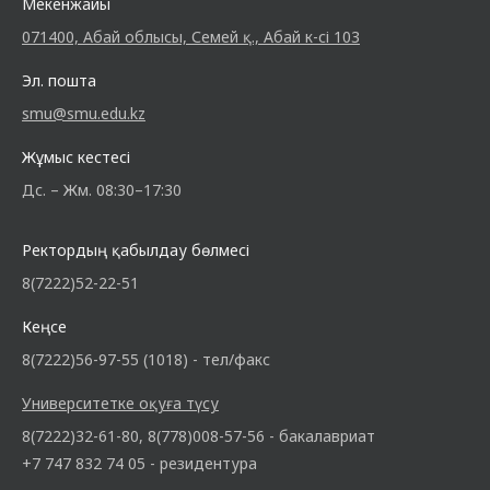
Мекенжайы
071400, Абай облысы, Семей қ., Абай к-сі 103
Эл. пошта
smu@smu.edu.kz
Жұмыс кестесі
Дс. – Жм. 08:30–17:30
Ректордың қабылдау бөлмесі
8(7222)52-22-51
Кеңсе
8(7222)56-97-55 (1018) - тел/факс
Университетке оқуға түсу
8(7222)32-61-80, 8(778)008-57-56 - бакалавриат
+7 747 832 74 05 - резидентура