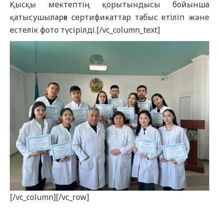
Қысқы мектептің қорытындысы бойынша
қатысушыларға сертификаттар табыс етіліп және
естелік фото түсірілді.[/vc_column_text]
[/vc_column][/vc_row]