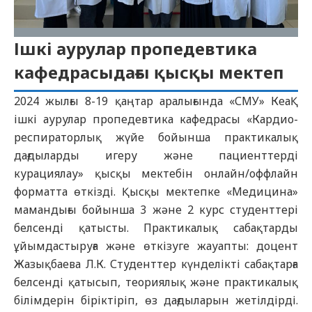
Ішкі аурулар пропедевтика
кафедрасыдағы қысқы мектеп
2024 жылғы 8-19 қаңтар аралығында «СМУ» КеаҚ
ішкі аурулар пропедевтика кафедрасы «Кардио-
респираторлық жүйе бойынша практикалық
дағдыларды игеру және пациенттерді
курациялау» қысқы мектебін онлайн/оффлайн
форматта өткізді. Қысқы мектепке «Медицина»
мамандығы бойынша 3 және 2 курс студенттері
белсенді қатысты. Практикалық сабақтарды
ұйымдастыруға және өткізуге жауапты: доцент
Жазықбаева Л.К. Студенттер күнделікті сабақтарға
белсенді қатысып, теориялық және практикалық
білімдерін біріктіріп, өз дағдыларын жетілдірді.