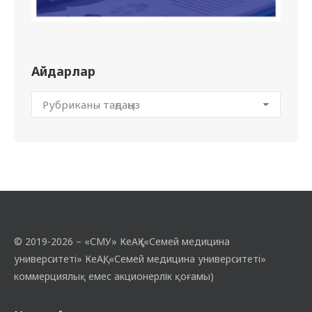
Айдарлар
© 2019-2026 – «СМУ» КеАҚ («Семей медицина
университеті» КеАҚ, «Семей медицина университеті»
коммерциялық емес акционерлік қоғамы)