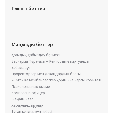
Төменгі беттер
Маңызды беттер
Қоғамдық қабылдау бөлмесі
Басқарма Төрағасы – Ректордың виртуалды
қабылдауы
Проректорлар мен декандардың блогы
«СМУ» КеАҚ сыбайлас жемқорлыққа қарсы комитеті
Психологиялық қызмет
Комплаенс-офицер
Жаңалықтар
Хабарландырулар
Туған күндер күнтізбесі