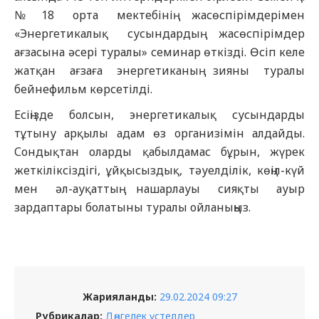
№18 орта мектебінің жасөспірімдерімен
«Энергетикалық сусындардың жасөспірімдер
ағзасына әсері туралы» семинар өткізді. Өсіп келе
жатқан ағзаға энергетиканың зияны туралы
бейнефильм көрсетілді.
Есіңізде болсын, энергетикалық сусындарды
тұтыну арқылы адам өз организімін алдайды.
Сондықтан оларды қабылдамас бұрын, жүрек
жеткіліксіздігі, ұйқысыздық, тәуелділік, көңіл-күй
мен әл-ауқаттың нашарлауы сияқты ауыр
зардаптары болатыны туралы ойланыңыз.
Жарияланды:
29.02.2024 09:27
Рубрикалар:
Дөңгелек үстелдер