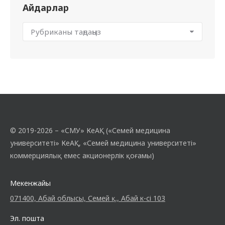
Айдарлар
© 2019-2026 – «СМУ» КеАҚ («Семей медицина
университеті» КеАҚ, «Семей медицина университеті»
коммерциялық емес акционерлік қоғамы)
Мекенжайы
071400, Абай облысы, Семей қ., Абай к-сі 103
Эл. пошта