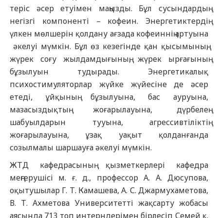
теріс әсер етуімен маңызды. Бұл сусындардың
негізгі компоненті – кофеин. Энергетиктердің
үлкен мөлшерін қолдану ағзада кофеиннің артуына
әкелуі мүмкін. Бұл өз кезегінде қан қысымының,
жүрек соғу жылдамдығының, жүрек ырғағының
бұзылуын тудырады. Энергетикалық
психостимуляторлар жүйке жүйесіне де әсер
етеді, ұйқының бұзылуына, бас ауруына,
мазасыздықтың жоғарылауына, дүрбелең
шабуылдарын тууына, агрессивтіліктің
жоғарылауына, ұзақ уақыт қолданғанда
созылмалы шаршауға әкелуі мүмкін.
ЖТД кафедрасының қызметкерлері кафедра
меңгерушісі м. ғ. д., профессор А. А. Дюсупова,
оқытушылар Г. Т. Камашева, А. С. Джармухаметова,
В. Т. Ахметова Университетті жақсарту жобасы
аясында 713 топ интерндерімен бірлесіп Семей қ.