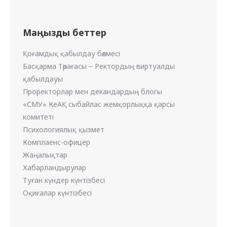
Маңызды беттер
Қоғамдық қабылдау бөлмесі
Басқарма Төрағасы – Ректордың виртуалды
қабылдауы
Проректорлар мен декандардың блогы
«СМУ» КеАҚ сыбайлас жемқорлыққа қарсы
комитеті
Психологиялық қызмет
Комплаенс-офицер
Жаңалықтар
Хабарландырулар
Туған күндер күнтізбесі
Оқиғалар күнтізбесі