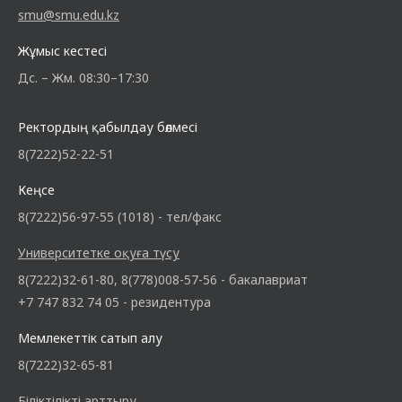
smu@smu.edu.kz
Жұмыс кестесі
Дс. – Жм. 08:30–17:30
Ректордың қабылдау бөлмесі
8(7222)52-22-51
Кеңсе
8(7222)56-97-55 (1018) - тел/факс
Университетке оқуға түсу
8(7222)32-61-80, 8(778)008-57-56 - бакалавриат
+7 747 832 74 05 - резидентура
Мемлекеттік сатып алу
8(7222)32-65-81
Біліктілікті арттыру