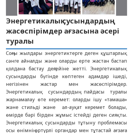
Энергетикалық сусындардың
жасөспірімдер ағзасына әсері
туралы
Соңғы жылдары энергетиктерге деген құштарлық
сәнге айналды және оларды ерте жастан бастап
қолдана бастау деңгейіне жетті. Энергетикалық
сусындарды бүгінде көптеген адамдар ішеді,
негізінен жастар мен жасөспірімдер.
Энергетикалық сусындардың пайдасы туралы
жарнамалау өте керемет: оларды ішу «тамаша»
және стильді және әл-ауқат керемет болады,
өмірде бәрі бірден жұмыс істейді деген сияқты.
Энергетикалық сусындарды тұтыну проблемасы
осы өнімнің әртүрлі органдар мен тұтастай ағзаға