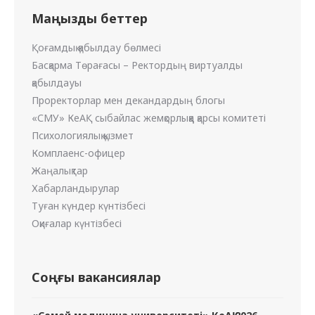
Маңызды беттер
Қоғамдық қабылдау бөлмесі
Басқарма Төрағасы – Ректордың виртуалды
қабылдауы
Проректорлар мен декандардың блогы
«СМУ» КеАҚ сыбайлас жемқорлыққа қарсы комитеті
Психологиялық қызмет
Комплаенс-офицер
Жаңалықтар
Хабарландырулар
Туған күндер күнтізбесі
Оқиғалар күнтізбесі
Соңғы вакансиялар