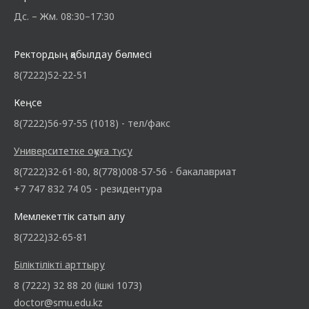
Дс. – Жм. 08:30–17:30
Ректордың қабылдау бөлмесі
8(7222)52-22-51
Кеңсе
8(7222)56-97-55 (1018) - тел/факс
Университетке оқуға түсу
8(7222)32-61-80, 8(778)008-57-56 - бакалавриат
+7 747 832 74 05 - резидентура
Мемлекеттік сатып алу
8(7222)32-65-81
Біліктілікті арттыру
8 (7222) 32 88 20 (ішкі 1073)
doctor@smu.edu.kz