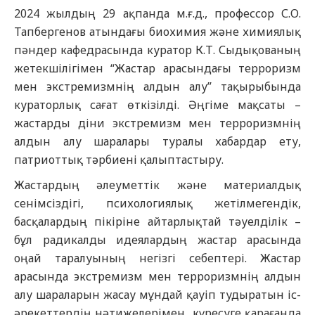
2024 жылдың 29 ақпанда м.ғ.д., профессор С.О.
Тапбергенов атындағы биохимия және химиялық
пәндер кафедрасында куратор К.Т. Сыдықованың
жетекшілігімен “Жастар арасындағы терроризм
мен экстремизмнің алдын алу” тақырыбында
кураторлық сағат өткізілді. Әңгіме мақсаты –
жастарды діни экстремизм мен терроризмнің
алдын алу шаралары туралы хабардар ету,
патриоттық тәрбиені қалыптастыру.
Жастардың әлеуметтік және материалдық
сенімсіздігі, психологиялық жетілмегендік,
басқалардың пікіріне айтарлықтай тәуелділік –
бұл радикалды идеялардың жастар арасында
оңай таралуының негізгі себептері. Жастар
арасында экстремизм мен терроризмнің алдын
алу шараларын жасау мұндай қауіп тудыратын іс-
әрекеттердің нәтижелерімен күресуге қарағанда