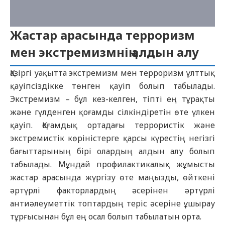
Жастар арасында терроризм
мен экстремизмнің алдын алу
Қазіргі уақытта экстремизм мен терроризм ұлттық
қауіпсіздікке төнген қауіп болып табылады.
Экстремизм – бұл кез-келген, тіпті ең тұрақты
және гүлденген қоғамды сілкіндіретін өте үлкен
қауіп. Қоғамдық ортадағы террористік және
экстремистік көріністерге қарсы күрестің негізгі
бағыттарының бірі олардың алдын алу болып
табылады. Мұндай профилактикалық жұмысты
жастар арасында жүргізу өте маңызды, өйткені
әртүрлі факторлардың әсерінен әртүрлі
антиәлеуметтік топтардың теріс әсеріне ұшырау
тұрғысынан бұл ең осал болып табылатын орта.