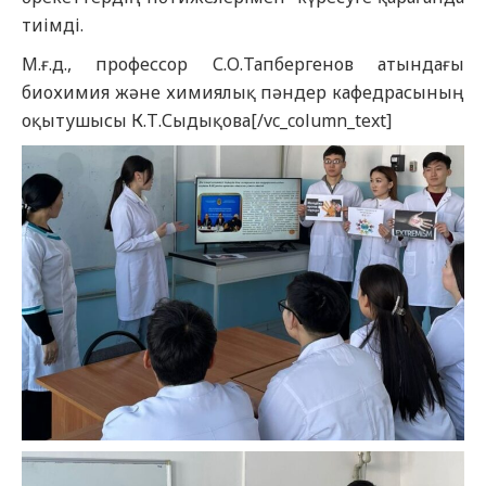
тиімді.
М.ғ.д., профессор С.О.Тапбергенов атындағы
биохимия және химиялық пәндер кафедрасының
оқытушысы К.Т.Сыдықова[/vc_column_text]