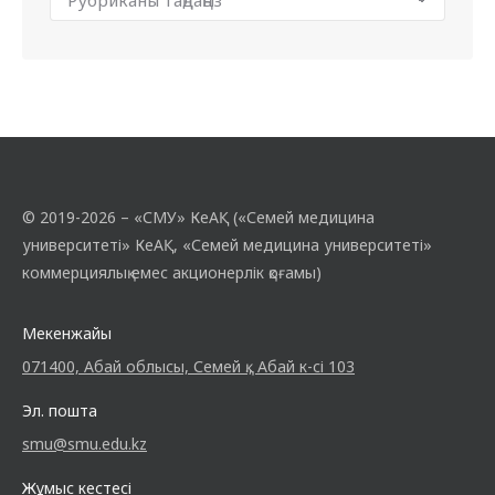
© 2019-2026 – «СМУ» КеАҚ («Семей медицина
университеті» КеАҚ, «Семей медицина университеті»
коммерциялық емес акционерлік қоғамы)
Мекенжайы
071400, Абай облысы, Семей қ., Абай к-сі 103
Эл. пошта
smu@smu.edu.kz
Жұмыс кестесі