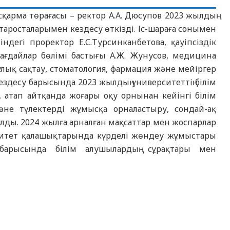
арма төрағасы – ректор А.А. Дюсупов 2023 жылдың
росталарымен кездесу өткізді. Іс-шараға сонымен
егі проректор Е.С.Турсинканбетова, қауіпсіздік
ағдайлар бөлімі бастығы А.Ж. Жунусов, медицина
аулық сақтау, стоматология, фармация және мейіргер
Кездесу барысында 2023 жылдың университеттің білім
 атап айтқанда жоғары оқу орнынан кейінгі білім
не түлектерді жұмысқа орналастыру, сондай-ақ
ды. 2024 жылға арналған мақсаттар мен жоспарлар
ерситет қалашықтарында күрделі жөндеу жұмыстары
у барысында білім алушылардың сұрақтары мен