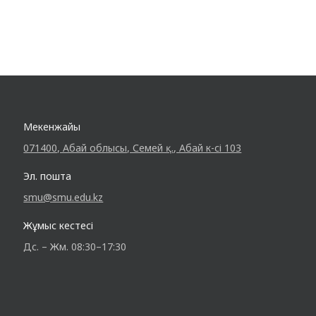
Мекенжайы
071400, Абай облысы, Семей қ., Абай к-сі 103
Эл. пошта
smu@smu.edu.kz
Жұмыс кестесі
Дс. – Жм. 08:30–17:30