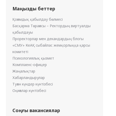
Маңызды беттер
Қоғамдық қабылдау бөлмесі
Басқарма Төрағасы – Ректордың виртуалды
қабылдауы
Проректорлар мен декандардың блогы
«СМУ» КеАҚ сыбайлас жемқорлыққа қарсы
комитеті
Психологиялық қызмет
Комплаенс-офицер
Жаңалықтар
Хабарландырулар
Туған күндер күнтізбесі
Оқиғалар күнтізбесі
Соңғы вакансиялар