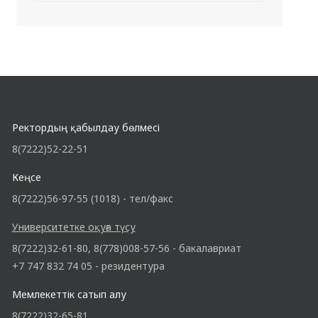
Ректордың қабылдау бөлмесі
8(7222)52-22-51
Кеңсе
8(7222)56-97-55 (1018) - тел/факс
Университетке оқуға түсу
8(7222)32-61-80, 8(778)008-57-56 - бакалавриат
+7 747 832 74 05 - резидентура
Мемлекеттік сатып алу
8(7222)32-65-81