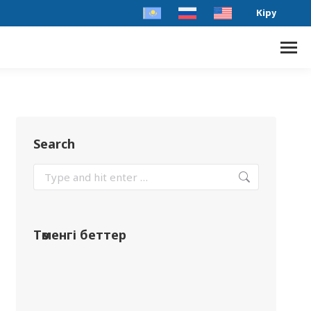
Кіру
Search
Төменгі беттер