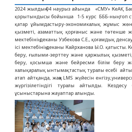
2024 жылдың 04 наурыз айында «СМУ» КеАҚ Басқ
қорытындысы бойынша 1-5 курс БББ-ның топ ста
қатар ұйымдастыру-экономикалық жұмыс жөнінд
қызметі, азаматтық қорғаныс және төтенше ж
мектебінің деканы Узбекова С.Е., қоғамдық денс
ісі мектебінің деканы Кайрханова Ы.О. қатысты. 
беру, ғылыми-зерттеу және қаржылық қызметі,
беру, қосымша және бейресми білім беру жә
халықаралық ынтымақтастық туралы есебі айтыл
атап айтқанда, жаңа LMS жүйесін енгізу,унив
жүргізілетіндігі туралы айтылды. Кездес
ұсыныстарына жауаптар алынды.