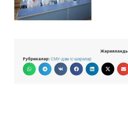
Жарияланды
Рубрикалар:
СМУ-дағы іс-шаралар