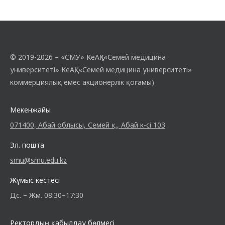
© 2019-2026 – «СМУ» КеАҚ («Семей медицина
университеті» КеАҚ, «Семей медицина университеті»
коммерциялық емес акционерлік қоғамы)
Мекенжайы
071400, Абай облысы, Семей қ., Абай к-сі 103
Эл. пошта
smu@smu.edu.kz
Жұмыс кестесі
Дс. – Жм. 08:30–17:30
Ректордың қабылдау бөлмесі