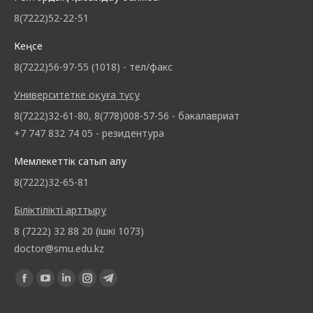
8(7222)52-22-51
Кеңсе
8(7222)56-97-55 (1018) - тел/факс
Университетке оқуға түсу
8(7222)32-61-80, 8(778)008-57-56 - бакалавриат
+7 747 832 74 05 - резидентура
Мемлекеттік сатып алу
8(7222)32-65-81
Біліктілікті арттыру
8 (7222) 32 88 20 (ішкі 1073)
doctor@smu.edu.kz
Find us on: