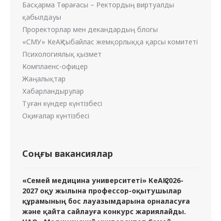
Басқарма Төрағасы – Ректордың виртуалды
қабылдауы
Проректорлар мен декандардың блогы
«СМУ» КеАҚ сыбайлас жемқорлыққа қарсы комитеті
Психологиялық қызмет
Комплаенс-офицер
Жаңалықтар
Хабарландырулар
Туған күндер күнтізбесі
Оқиғалар күнтізбесі
Соңғы вакансиялар
«Семей медицина университеті» КеАҚ 2026-
2027 оқу жылына профессор-оқытушылар
құрамының бос лауазымдарына орналасуға
және қайта сайлауға конкурс жариялайды.