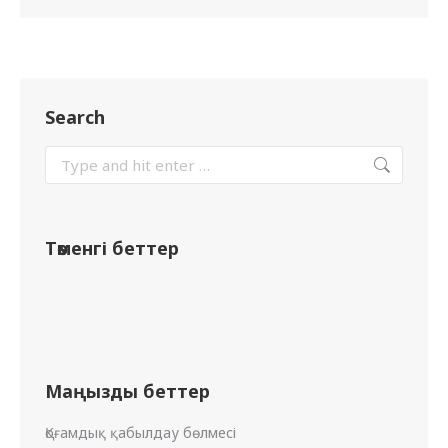
Search
Төменгі беттер
Маңызды беттер
Қоғамдық қабылдау бөлмесі