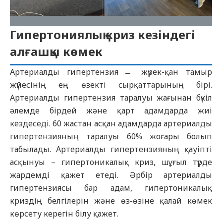
Гипертониялық криз кезіндегі
алғашқы көмек
Артериалды гипертензия ̶̶̶̶̶ жүрек-қан тамыр
жүйесінің ең өзекті сырқаттарының бірі.
Артериалды гипертензия таралуы жағынан бүкіл
әлемде бірдей және қарт адамдарда жиі
кездеседі. 60 жастан асқан адамдарда артериалды
гипертензияның таралуы 60% жоғары болып
табылады. Артериалды гипертензияның қауіпті
асқынуы – гипертоникалық криз, шұғыл түрде
жардемді қажет етеді. Әрбір артериалды
гипертензиясы бар адам, гипертоникалық
криздің белгілерін және өз-өзіне қалай көмек
көрсету керегін білу қажет.