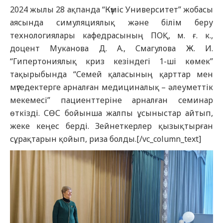
2024 жылы 28 ақпанда “Күміс Университет” жобасы
аясында симуляциялық және білім беру
технологиялары кафедрасының ПОҚ, м. ғ. к.,
доцент Муканова Д. А., Смагулова Ж. И.
“Гипертониялық криз кезіндегі 1-ші көмек”
тақырыбында “Семей қаласының қарттар мен
мүгедектерге арналған медициналық – әлеуметтік
мекемесі” пациенттеріне арналған семинар
өткізді. СӨС бойынша жалпы ұсыныстар айтып,
жеке кеңес берді. Зейнеткерлер қызықтырған
сұрақтарын қойып, риза болды.[/vc_column_text]