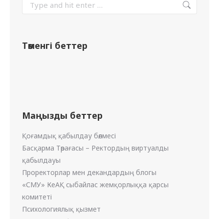
Төменгі беттер
Маңызды беттер
Қоғамдық қабылдау бөлмесі
Басқарма Төрағасы – Ректордың виртуалды
қабылдауы
Проректорлар мен декандардың блогы
«СМУ» КеАҚ сыбайлас жемқорлыққа қарсы
комитеті
Психологиялық қызмет