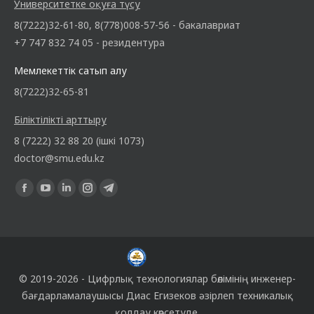
Университетке оқуға түсу
8(7222)32-61-80, 8(778)008-57-56 - бакалавриат
+7 747 832 74 05 - резидентура
Мемлекеттік сатып алу
8(7222)32-65-81
Біліктілікті арттыру
8 (7222) 32 88 20 (ішкі 1073)
doctor@smu.edu.kz
Find us on:
© 2019-2026 -
Цифрлық технологиялар бөлімінің
инженер-
бағдарламалаушысы
Диас Егизеков
әзірлеп техникалық
қолдау көрсетуде.