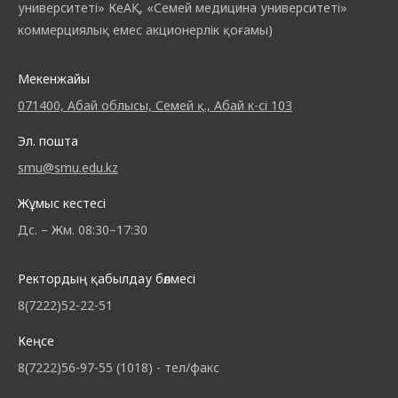
университеті» КеАҚ, «Семей медицина университеті»
коммерциялық емес акционерлік қоғамы)
Мекенжайы
071400, Абай облысы, Семей қ., Абай к-сі 103
Эл. пошта
smu@smu.edu.kz
Жұмыс кестесі
Дс. – Жм. 08:30–17:30
Ректордың қабылдау бөлмесі
8(7222)52-22-51
Кеңсе
8(7222)56-97-55 (1018) - тел/факс