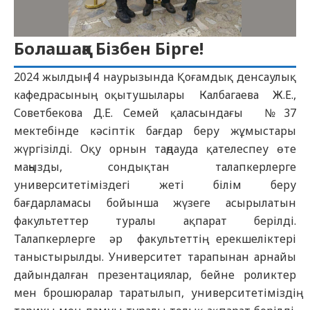
Болашаққа Бізбен Бірге!
2024 жылдың 14 наурызында Қоғамдық денсаулық
кафедрасының оқытушылары Калбагаева Ж.Е.,
Советбекова Д.Е. Семей қаласындағы №37
мектебінде кәсіптік бағдар беру жұмыстары
жүргізілді. Оқу орнын таңдауда қателеспеу өте
маңызды, сондықтан талапкерлерге
университетіміздегі жеті білім беру
бағдарламасы бойынша жүзеге асырылатын
факультеттер туралы ақпарат берілді.
Талапкерлерге әр факультеттің ерекшеліктері
таныстырылды. Университет тарапынан арнайы
дайындалған презентациялар, бейне роликтер
мен брошюралар таратылып, университетіміздің