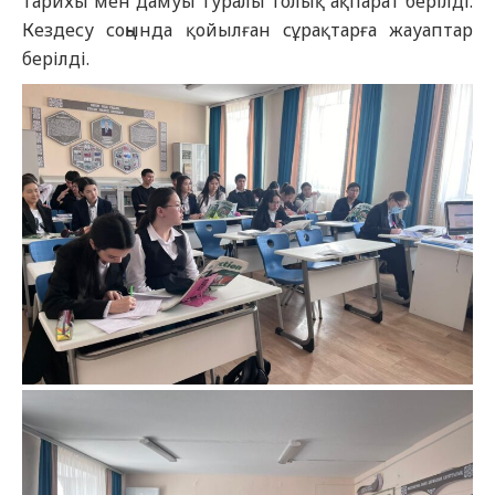
тарихы мен дамуы туралы толық ақпарат берілді.
Кездесу соңында қойылған сұрақтарға жауаптар
берілді.