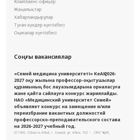
Комплаенс-офицер
Жаңалықтар
Хабарландырулар
Туған күндер күнтізбесі
Оқиғалар күнтізбесі
Соңғы вакансиялар
«Семей медицина университеті» КеАҚ 2026-
2027 оқу жылына профессор-оқытушылар
құрамының бос лауазымдарына орналасуға
және қайта сайлауға конкурс жариялайды.
НАО «Медицинский университет Семей»
объявляет конкурс на замещение и/или
переизбрание вакантных должностей
профессорско-преподавательского состава
на 2026-2027 учебный год.
071400, Область Абай, г. Семей, ул. Абая, 103
СМУ "ҚеАҚ"