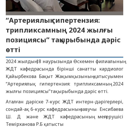
“Артериялық гипертензия:
трипликсамның 2024 жылғы
позициясы” тақырыбында дәріс
өтті
2024 жылдың 18 наурызында Өскемен филиалының
ЖДТ кафедрасында бірінші санатты кардиолог
Қайырбекова Бақыт Жақымқызының қатысуымен
“Артериялық гипертензия: трипликсамның 2024
жылғы позициясы”тақырыбында дәріс өтті.
Аталған дәріске 7-курс ЖДТ интерн-дәрігерлері,
сондай-ақ 6-курс кафедрасының завучы Енсибаева
Ш. Д және ЖДТ кафедрасының меңгерушісі
Темірханова Р.Б қатысты