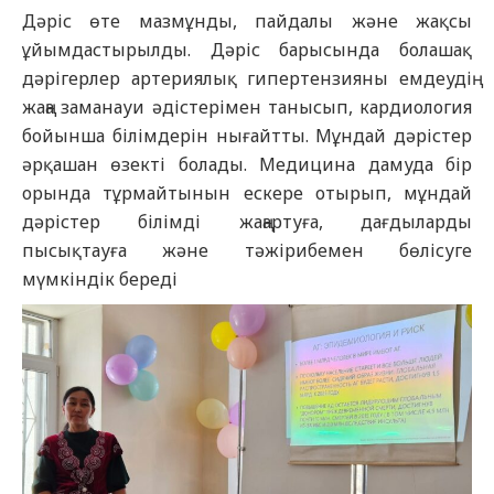
Дәріс өте мазмұнды, пайдалы және жақсы
ұйымдастырылды. Дәріс барысында болашақ
дәрігерлер артериялық гипертензияны емдеудің
жаңа заманауи әдістерімен танысып, кардиология
бойынша білімдерін нығайтты. Мұндай дәрістер
әрқашан өзекті болады. Медицина дамуда бір
орында тұрмайтынын ескере отырып, мұндай
дәрістер білімді жаңартуға, дағдыларды
пысықтауға және тәжірибемен бөлісуге
мүмкіндік береді