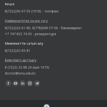
Кеңсе
8(7222)56-97-55 (1018) - тел/факс
Университетке оқуға түсу
8(7222)32-61-80, 8(778)008-57-56 - бакалавриат
+7 747 832 74 05 - резидентура
Мемлекеттік сатып алу
8(7222)32-65-81
Біліктілікті арттыру
8 (7222) 32 88 20 (ішкі 1073)
doctor@smu.edu.kz
Find us on: