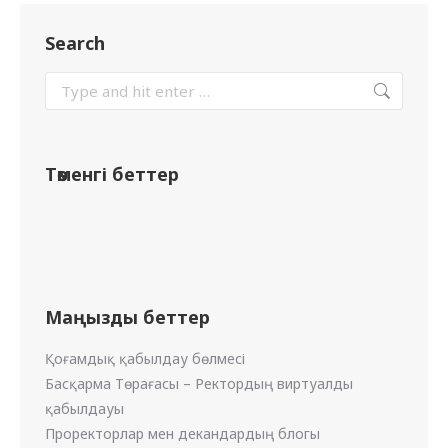
Search
Төменгі беттер
Маңызды беттер
Қоғамдық қабылдау бөлмесі
Басқарма Төрағасы – Ректордың виртуалды
қабылдауы
Проректорлар мен декандардың блогы