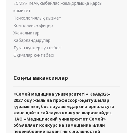
«СМУ» КеАҚ сыбайлас жемқорлыққа қарсы
комитеті
Психологиялық қызмет
Комплаенс-офицер
Жаңалықтар
Хабарландырулар
Туған күндер күнтізбесі
Оқиғалар күнтізбесі
Соңғы вакансиялар
«Семей медицина университеті» КеАҚ 2026-
2027 оқу жылына профессор-оқытушылар
құрамының бос лауазымдарына орналасуға
және қайта сайлауға конкурс жариялайды.
НАО «Медицинский университет Семей»
объявляет конкурс на замещение и/или
переизбрание вакантных должностей