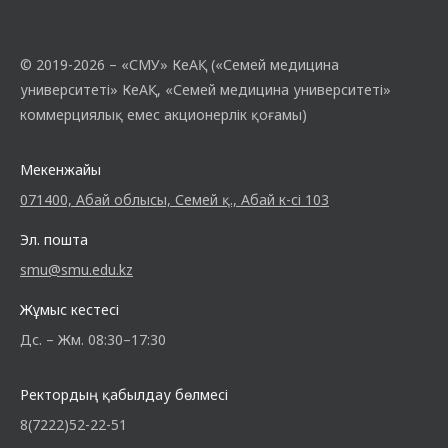
© 2019-2026 – «СМУ» КеАҚ («Семей медицина
университеті» КеАҚ, «Семей медицина университеті»
коммерциялық емес акционерлік қоғамы)
Мекенжайы
071400, Абай облысы, Семей қ., Абай к-сі 103
Эл. пошта
smu@smu.edu.kz
Жұмыс кестесі
Дс. – Жм. 08:30–17:30
Ректордың қабылдау бөлмесі
8(7222)52-22-51