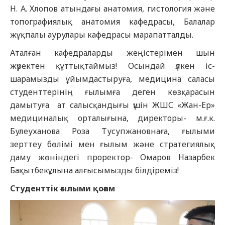
Н. А. Хлопов атындағы анатомия, гистология және
топографиялық анатомия кафедрасы, Балалар
жұқпалы аурулары кафедрасы марапатталды.
Аталған кафедраларды жеңістерімен шын
жүректен құттықтаймыз! Осындай үлкен іс-
шарамызды ұйымдастыруға, медицина саласы
студенттерінің ғылымға деген көзқарасын
дамытуға ат салысқандығы үшін ЖШС «Жан-Ер»
медициналық орталығына, директоры- м.ғ.к.
Булеуханова Роза Тусупжановнаға, ғылыми
зерттеу бөлімі мен ғылым және стратегиялық
даму жөніндегі проректор- Омаров Назарбек
Бақытбекұлына алғысымызды білдіреміз!
Студенттік ғылыми қоғам