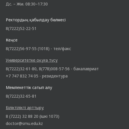
Дс. – Жм. 08:30–17:30
Ректордың қабылдау бөлмесі
8(7222)52-22-51
Кеңсе
8(7222)56-97-55 (1018) - тел/факс
Университетке оқуға түсу
8(7222)32-61-80, 8(778)008-57-56 - бакалавриат
+7 747 832 74 05 - резидентура
Мемлекеттік сатып алу
8(7222)32-65-81
Біліктілікті арттыру
8 (7222) 32 88 20 (ішкі 1073)
doctor@smu.edu.kz