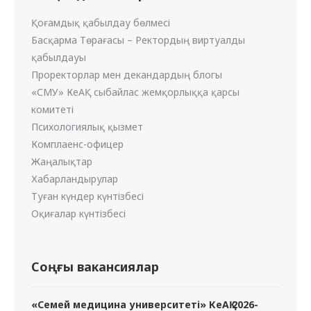
Қоғамдық қабылдау бөлмесі
Басқарма Төрағасы – Ректордың виртуалды
қабылдауы
Проректорлар мен декандардың блогы
«СМУ» КеАҚ сыбайлас жемқорлыққа қарсы
комитеті
Психологиялық қызмет
Комплаенс-офицер
Жаңалықтар
Хабарландырулар
Туған күндер күнтізбесі
Оқиғалар күнтізбесі
Соңғы вакансиялар
«Семей медицина университеті» КеАҚ 2026-