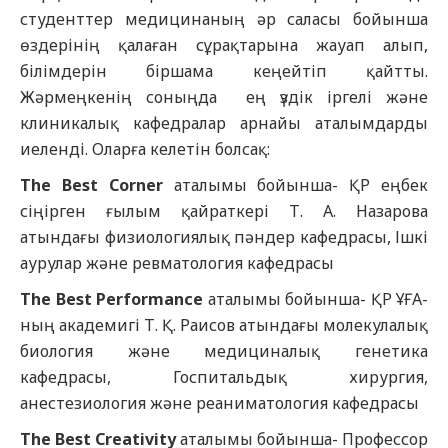
студенттер медицинаның әр саласы бойынша
өздерінің қалаған сұрақтарына жауап алып,
білімдерін біршама кеңейтіп қайтты.
Жәрмеңкенің соныңда ең үздік іргелі және
клиникалық кафедралар арнайы аталымдарды
иеленді. Оларға келетін болсақ:
The Best Corner
аталымы бойынша- ҚР еңбек
сіңірген ғылым қайраткері Т. А. Назарова
атындағы физиологиялық пәндер кафедрасы, Ішкі
аурулар және ревматология кафедрасы
The Best Performance
аталымы бойынша- ҚР ҰҒА-
ның академигі Т. Қ. Раисов атындағы молекулалық
биология және медициналық генетика
кафедрасы, Госпитальдық хирургия,
анестезиология және реаниматология кафедрасы
The Best Creativity
аталымы бойынша- Профессор