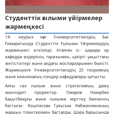
Студенттік ғылыми үйірмелер
жәрмеңкесі
14- наурыз күні Университетіміздің Бас
Ғимаратында Студенттік Ғылыми Үйірмелердің
жәрмеңкесі өткізілді. Аталған іс- шарада әр
кафедра өздерінің тарихымен, қазіргі уақыттағы
жетістіктері және алдағы жоспарларымен бөлісті.
Жәрмеңкеге Университетіміздің 25 теориялық
және клиникалық пәндер кафедралары қатысты.
Алғы сөз ғылым және стратегиялық даму
жөніндегі проректор- Омаров Назарбек
Бақытбекұлы және ғылыми зерттеу бөлімінің
бастығы- Кошпесова Гульсым Кабжановнаның
жарқын тілектерімен басталды. Шара барысында