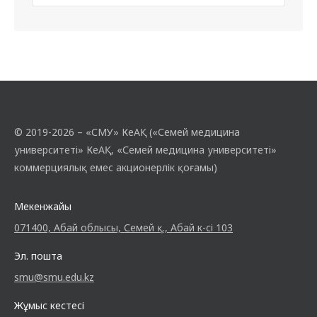
© 2019-2026 – «СМУ» КеАҚ («Семей медицина
университеті» КеАҚ, «Семей медицина университеті»
коммерциялық емес акционерлік қоғамы)
Мекенжайы
071400, Абай облысы, Семей қ., Абай к-сі 103
Эл. пошта
smu@smu.edu.kz
Жұмыс кестесі