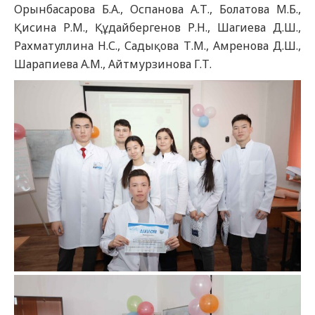
Орынбасарова Б.А., Оспанова А.Т., Болатова М.Б.,
Қисина Р.М., Құдайбергенов Р.Н., Шагиева Д.Ш.,
Рахматуллина Н.С., Садықова Т.М., Амренова Д.Ш.,
Шарапиева А.М., Айтмурзинова Г.Т.