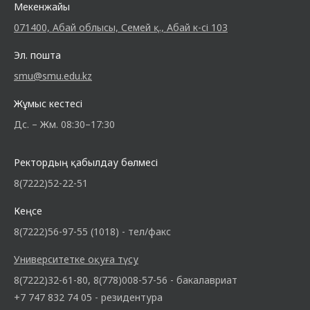
Мекенжайы
071400, Абай облысы, Семей қ., Абай к-сі 103
Эл. пошта
smu@smu.edu.kz
Жұмыс кестесі
Дс. – Жм. 08:30–17:30
Ректордың қабылдау бөлмесі
8(7222)52-22-51
Кеңсе
8(7222)56-97-55 (1018) - тел/факс
Университетке оқуға түсу
8(7222)32-61-80, 8(778)008-57-56 - бакалавриат
+7 747 832 74 05 - резидентура