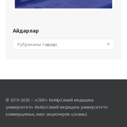
Айдарлар
© 2019-2026 – «СМУ» КеАҚ («Семей медицина
университеті» КеАҚ, «Семей медицина университеті»
коммерциялық емес акционерлік қоғамы)