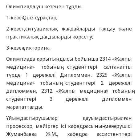
Олимпиада үш кезеңнен тұрды:
1-кезең Quiz сұрақтар;
2-кезең ситуациялық жағдайларды талдау және
практикалық дағдыларды көрсету;
3-кезең викторина.
Олимпиада қорытындысы бойынша 2314 «Жалпы
медицина» тобының студенттері салтанатты
түрде 1 дәрежелі Дипломмен, 2325 «Жалпы
медицина» тобының студенттері 2 дәрежелі
дипломмен, 2312 «Жалпы медицина» тобының
студенттері 3 дәрежелі дипломмен
марапатталды.
Ұйымдастырушылар: қауымдастырылған
профессор, мейіргер ісі кафедрасының меңгерушісі
Жуманбаева Ж.М., кафедра ассистенттері