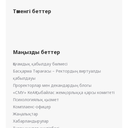
Төменгі беттер
Маңызды беттер
Қоғамдық қабылдау бөлмесі
Басқарма Төрағасы – Ректордың виртуалды
қабылдауы
Проректорлар мен декандардың блогы
«СМУ» КеАҚ сыбайлас жемқорлыққа қарсы комитеті
Психологиялық қызмет
Комплаенс-офицер
Жаңалықтар
Хабарландырулар