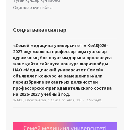
Туған күндер күнтізбесі
Оқиғалар күнтізбесі
Соңғы вакансиялар
«Семей медицина университеті» КеАҚ 2026-
2027 оқу жылына профессор-оқытушылар
құрамының бос лауазымдарына орналасуға
және қайта сайлауға конкурс жариялайды.
НАО «Медицинский университет Семей»
объявляет конкурс на замещение и/или
переизбрание вакантных должностей
профессорско-преподавательского состава
на 2026-2027 учебный год.
071400, Область Абай, г. Семей, ул. Абая, 103
СМУ "ҚеАҚ"