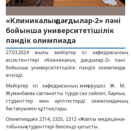
«Клиникалық дағдылар-2» пәні
бойынша университетішілік
пәндік олимпиада
27.03.2024 жылы мейіргер ісі кафедрасының
ассистенттері «Клиникалық дағдылар-2» пәні
бойынша университетішілік пәндік олимпиада
өткізді.
Мейіргер ісі кафедрасының меңгерушісі Ж. М.
Жуманбаева салтанатты түрде сөз сөйлеп, барлық
студенттер мен әріптестерді олимпиаданың
басталуымен құттықтады.
Олимпиадаға 2314, 2325, 2312 «Жалпы медицина»
тобының студенттері белсенді қатысты.