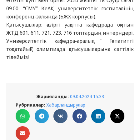
Өтетін күні мен орны: 2024 жылғы 18 сәуір сағат
09.00. “СМУ” КеАҚ университеттік госпиталінің
конференц-залында (БЖХ корпусы).
Қатысушылар: қазіргі уақытта кафедрада оқитын
ЖТД 601, 611, 721, 723, 716 топтардың интерндері.
Университеттік кафедра-аралық ” Гепатитті
тоқтатайық!” олимпиада қатысушыларына сәттілік
тілейміз!
Жарияланды:
09.04.2024 15:33
Рубрикалар:
Хабарландырулар