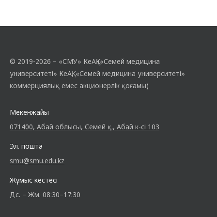
© 2019-2026 – «СМУ» КеАҚ («Семей медицина
университеті» КеАҚ, «Семей медицина университеті»
коммерциялық емес акционерлік қоғамы)
Мекенжайы
071400, Абай облысы, Семей қ., Абай к-сі 103
Эл. пошта
smu@smu.edu.kz
Жұмыс кестесі
Дс. – Жм. 08:30–17:30