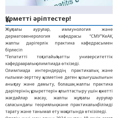
Құрметті әріптестер!
Жұқпалы аурулар, иммунология және
дерматовенерология кафедрасы “СМУ”КеАҚ
жалпы дәрігерлік практика кафедрасымен
бірлесіп
“Гепатитті тоқтатайық!»атты университеттік
кафедрааралық олимпиада өткізеді.
Олимпиада интерндердің практикалық және
ғылыми-зерттеу қызметіне деген қызығушылығын
анықтау және дамыту, болашақ жалпы практика
дәрігерінің құзыреттерін қалыптастыру үшін қажетті
жағдайлар жасау, жалпы жұқпалы аурулар
саласындағы теориялық және практикалық білімді
тарату және танымал ету мақсатында өткізіледі.