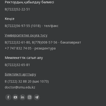
Ректордың қабылдау бөлмесі
8(7222)52-22-51
Кеңсе
8(7222)56-97-55 (1018) - тел/факс
Университетке оқуға түсу
8(7222)32-61-80, 8(778)008-57-56 - бакалавриат
+7 747 832 74 05 - резидентура
Мемлекеттік сатып алу
8(7222)32-65-81
Біліктілікті арттыру
8 (7222) 32 88 20 (ішкі 1073)
doctor@smu.edu.kz
Find us on: