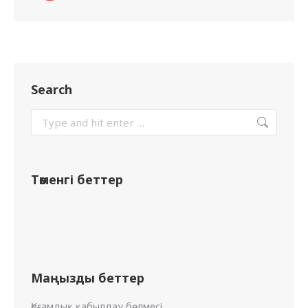
Search
Төменгі беттер
Маңызды беттер
Қоғамдық қабылдау бөлмесі