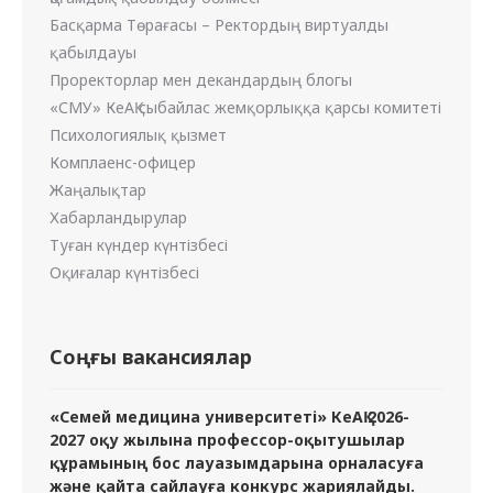
Басқарма Төрағасы – Ректордың виртуалды
қабылдауы
Проректорлар мен декандардың блогы
«СМУ» КеАҚ сыбайлас жемқорлыққа қарсы комитеті
Психологиялық қызмет
Комплаенс-офицер
Жаңалықтар
Хабарландырулар
Туған күндер күнтізбесі
Оқиғалар күнтізбесі
Соңғы вакансиялар
«Семей медицина университеті» КеАҚ 2026-
2027 оқу жылына профессор-оқытушылар
құрамының бос лауазымдарына орналасуға
және қайта сайлауға конкурс жариялайды.