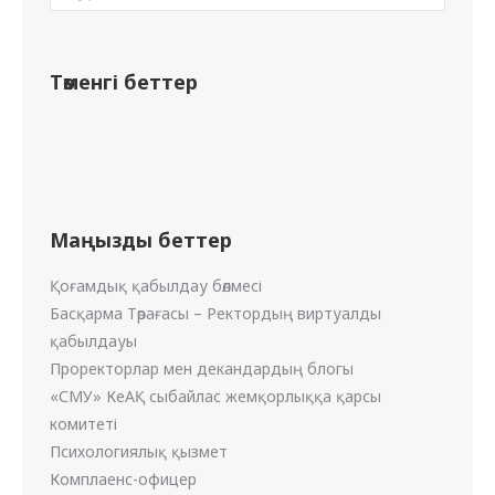
Төменгі беттер
Маңызды беттер
Қоғамдық қабылдау бөлмесі
Басқарма Төрағасы – Ректордың виртуалды
қабылдауы
Проректорлар мен декандардың блогы
«СМУ» КеАҚ сыбайлас жемқорлыққа қарсы
комитеті
Психологиялық қызмет
Комплаенс-офицер