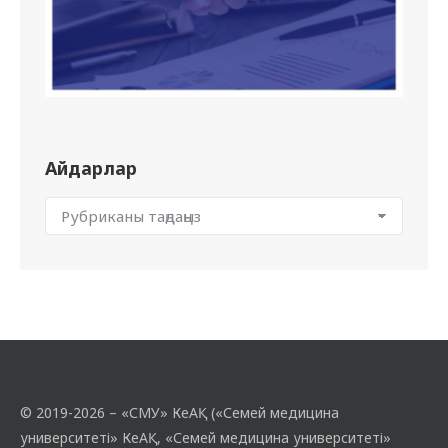
Айдарлар
© 2019-2026 – «СМУ» КеАҚ («Семей медицина
университеті» КеАҚ, «Семей медицина университеті»