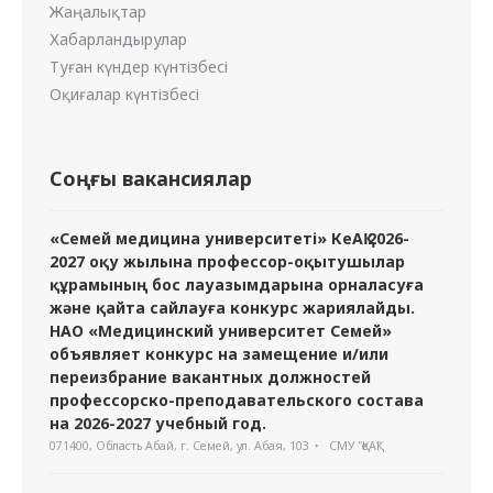
Жаңалықтар
Хабарландырулар
Туған күндер күнтізбесі
Оқиғалар күнтізбесі
Соңғы вакансиялар
«Семей медицина университеті» КеАҚ 2026-
2027 оқу жылына профессор-оқытушылар
құрамының бос лауазымдарына орналасуға
және қайта сайлауға конкурс жариялайды.
НАО «Медицинский университет Семей»
объявляет конкурс на замещение и/или
переизбрание вакантных должностей
профессорско-преподавательского состава
на 2026-2027 учебный год.
071400, Область Абай, г. Семей, ул. Абая, 103
СМУ "ҚеАҚ"