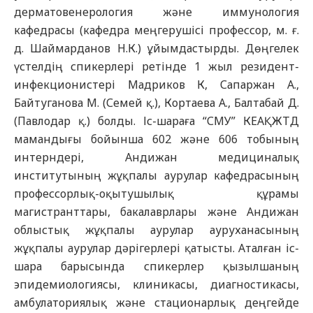
дерматовенерология және иммунология
кафедрасы (кафедра меңгерушісі профессор, м. ғ.
д. Шаймарданов Н.К.) ұйымдастырды. Дөңгелек
үстелдің спикерлері ретінде 1 жыл резидент-
инфекционистері Мадриков К, Сапаржан А.,
Байтуганова М. (Семей қ.), Кортаева А., Балтабай Д.
(Павлодар қ.) болды. Іс-шараға “СМУ” КЕАҚ ЖТД
мамандығы бойынша 602 және 606 тобының
интерндері, Андижан медициналық
институтының жұқпалы аурулар кафедрасының
профессорлық-оқытушылық құрамы
магистранттары, бакалаврлары және Андижан
облыстық жұқпалы аурулар ауруханасының
жұқпалы аурулар дәрігерлері қатысты. Аталған іс-
шара барысында спикерлер қызылшаның
эпидемиологиясы, клиникасы, диагностикасы,
амбулаториялық және стационарлық деңгейде