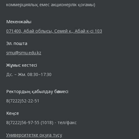
коммерциялық емес акционерлік қоғамы)
Мекенжайы
071400, Абай облысы, Семей қ., Абай к-сі 103
Эл. пошта
smu@smu.edu.kz
Жұмыс кестесі
Дс. – Жм. 08:30–17:30
Ректордың қабылдау бөлмесі
8(7222)52-22-51
Кеңсе
8(7222)56-97-55 (1018) - тел/факс
Университетке оқуға түсу