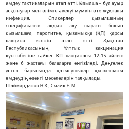
емдеу тактикаларын атап өтті. Қызылша – бұл ауыр
асқынулар мен өлімге әкелуі мүмкін өте жұқпалы
инфекция. Спикерлер қызылшаның
спецификалық алдын алу шарасы болып
қызылшаға, паротитке, қызамыққа (ҚКП) қарсы
вакцина екенін атап өтті. Қазақстан
Республикасының Ұлттық вакцинация
күнтізбесіне сәйкес ҚКП вакцинасы 12-15 айлық
және 6 жастағы балаларға енгізіледі. Дөңгелек
үстел барысында қатысушылар қызылшаны
емдеудің өзекті мәселелерін талқылады.
Шаймарданов Н.К., Смаил Е. М.