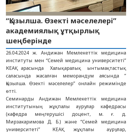
“Қызылша. Өзекті мәселелері”
академиялық ұтқырлық
шеңберінде
26.04.2024 ж. Андижан Мемлекеттік медицина
институты мен “Семей медицина университеті”
КЕАҚ арасында Халықаралық ынтымақтастық
саласында жасалған меморандум аясында ”
Қызылша. Өзекті мәселелер” онлайн режимінде
өтті.
Семинарды Андижан Мемлекеттік медицина
институтының жұқпалы аурулар кафедрасы
(кафедра меңгерушісі доцент, м. ғ. д.
Мирзакаримова Д. Б.) және “Семей медицина
университеті” КЕАҚ жұқпалы аурулар,