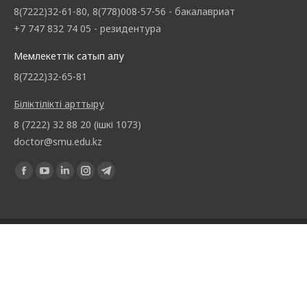
8(7222)32-61-80, 8(778)008-57-56 - бакалавриат
+7 747 832 74 05 - резидентура
Мемлекеттік сатып алу
8(7222)32-65-81
Біліктілікті арттыру
8 (7222) 32 88 20 (ішкі 1073)
doctor@smu.edu.kz
Find us on:
© 2019-2026 -
Цифрлық технологиялар бөлімінің
инженер-
бағдарламалаушысы
Диас Егизеков
әзірлеп техникалық
қолдау көрсетуде.