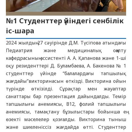
№1 Студенттер үйіндегі сенбілік
іс-шара
2024 жылдың 27 сәуірінде Д.М. Түсіпова атындағы
Педиатрия және медициналық оңалту
кафедрасының ассистенті А. А. Қапанова және 1-ші
оқу резиденттері Д. Буламбаева, А. Бакенова № 1
студенттер үйінде “балалардағы тапшылық
жағдайы”викторинасын өткізді. Викторина ойын
түрінде өткізілді. Сұрақтар мен жауаптар
санаттары бар презентация дайындалды. Темір
тапшылығы анемиясы, В12, фолий тапшылығы
анемиясы, тамақтану бұзылыстары бойынша ең
өзекті мәселелер қозғалды. Викторина тыныш
және шиеленіссіз жағдайда өтті. Студенттер