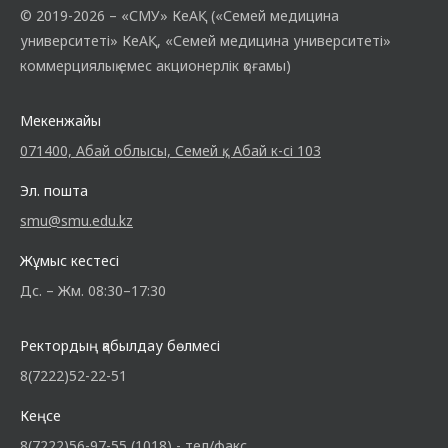
© 2019-2026 – «СМУ» КеАҚ («Семей медицина
университеті» КеАҚ, «Семей медицина университеті»
коммерциялық емес акционерлік қоғамы)
Мекенжайы
071400, Абай облысы, Семей қ., Абай к-сі 103
Эл. пошта
smu@smu.edu.kz
Жұмыс кестесі
Дс. – Жм. 08:30–17:30
Ректордың қабылдау бөлмесі
8(7222)52-22-51
Кеңсе
8(7222)56-97-55 (1018) - тел/факс