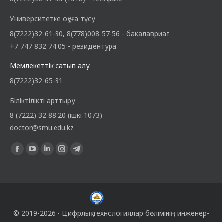
Университетке оқуға түсу
8(7222)32-61-80, 8(778)008-57-56 - бакалавриат
+7 747 832 74 05 - резидентура
Мемлекеттік сатып алу
8(7222)32-65-81
Біліктілікті арттыру
8 (7222) 32 88 20 (ішкі 1073)
doctor@smu.edu.kz
Find us on:
© 2019-2026 -
Цифрлық технологиялар бөлімінің
инженер-