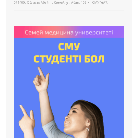
071400, Область Абай, г. Семей, ул. Абая, 103
СМУ "ҚеАҚ"