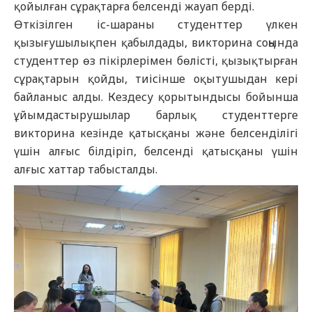
қойылған сұрақтарға белсенді жауап берді.
Өткізілген іс-шараны студенттер үлкен
қызығушылықпен қабылдады, викторина соңында
студенттер өз пікірлерімен бөлісті, қызықтырған
сұрақтарын қойды, тиісінше оқытушыдан кері
байланыс алды. Кездесу қорытындысы бойынша
ұйымдастырушылар барлық студенттерге
викторина кезінде қатысқаны және белсенділігі
үшін алғыс білдіріп, белсенді қатысқаны үшін
алғыс хаттар табысталды.