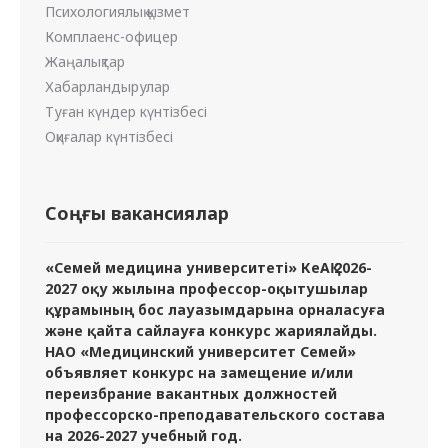
Психологиялық қызмет
Комплаенс-офицер
Жаңалықтар
Хабарландырулар
Туған күндер күнтізбесі
Оқиғалар күнтізбесі
Соңғы вакансиялар
«Семей медицина университеті» КеАҚ 2026-
2027 оқу жылына профессор-оқытушылар
құрамының бос лауазымдарына орналасуға
және қайта сайлауға конкурс жариялайды.
НАО «Медицинский университет Семей»
объявляет конкурс на замещение и/или
переизбрание вакантных должностей
профессорско-преподавательского состава
на 2026-2027 учебный год.