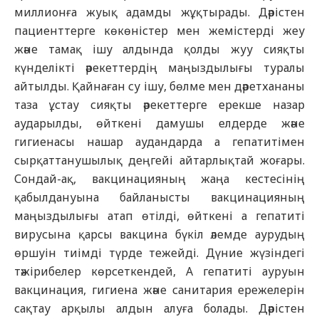
миллионға жуық адамды жұқтырады. Дәрістен
пациенттерге көкөністер мен жемістерді жеу
және тамақ ішу алдында қолды жуу сияқты
күнделікті әрекеттердің маңыздылығы туралы
айтылды. Қайнаған су ішу, бөлме мен дәретхананы
таза ұстау сияқты әрекеттерге ерекше назар
аударылды, өйткені дамушы елдерде және
гигиенасы нашар аудандарда а гепатитімен
сырқаттанушылық деңгейі айтарлықтай жоғары.
Сондай-ақ, вакцинацияның жаңа кестесінің
қабылдануына байланысты вакцинацияның
маңыздылығы атап өтілді, өйткені а гепатиті
вирусына қарсы вакцина бүкіл әлемде аурудың
өршуін тиімді түрде тежейді. Дүние жүзіндегі
тәжірибелер көрсеткендей, А гепатиті ауруын
вакцинация, гигиена және санитария ережелерін
сақтау арқылы алдын алуға болады. Дәрістен