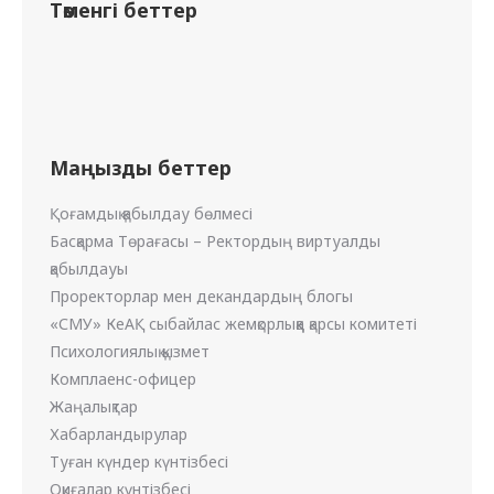
Төменгі беттер
Маңызды беттер
Қоғамдық қабылдау бөлмесі
Басқарма Төрағасы – Ректордың виртуалды
қабылдауы
Проректорлар мен декандардың блогы
«СМУ» КеАҚ сыбайлас жемқорлыққа қарсы комитеті
Психологиялық қызмет
Комплаенс-офицер
Жаңалықтар
Хабарландырулар
Туған күндер күнтізбесі
Оқиғалар күнтізбесі