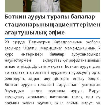
Боткин ауруы туралы балалар
стационарының пациенттерімен
ағартушылық әңгіме
29 сәуірде Педиатрия Кафедрасының жобасы
аясында “Жалпы Медицина” мамандығының 7
курс интерндері балалар ауруханасында
науқастармен ақпараттық-профилактикалық
әңгіме өткізді. Дәрістің мақсаты Боткин ауруы деп
те аталатын а гепатиті ауруымен күресудің ерте
белгілерін, алдын алу әдістерін енгізу болды.
Боткин ауруы-а гепатиті вирусынан туындаған
бауырдың жедел жұқпалы ауруы. Вирус
тамақтану жолымен, ластанған тамақ пен су
арқылы жақсы жұғады, жыл сайын вирус он