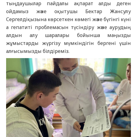
тыңдаушылар пайдалы ақпарат алды деген
ойдамыз және оқытушы Бектар Жансулу
Сергелдіқызына көрсеткен көмегі және бүгінгі күні
а гепатиті проблемасын түсіндіру және аурудың
алдын алу шаралары бойынша маңызды
жұмыстарды жүргізу мүмкіндігін бергені үшін
алғысымызды білдіреміз.