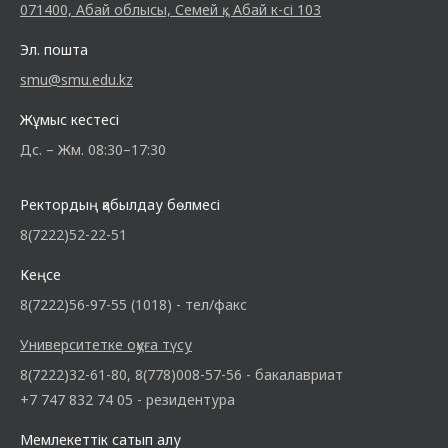
071400, Абай облысы, Семей қ., Абай к-сі 103
Эл. пошта
smu@smu.edu.kz
Жұмыс кестесі
Дс. – Жм. 08:30–17:30
Ректордың қабылдау бөлмесі
8(7222)52-22-51
Кеңсе
8(7222)56-97-55 (1018) - тел/факс
Университетке оқуға түсу
8(7222)32-61-80, 8(778)008-57-56 - бакалавриат
+7 747 832 74 05 - резидентура
Мемлекеттік сатып алу