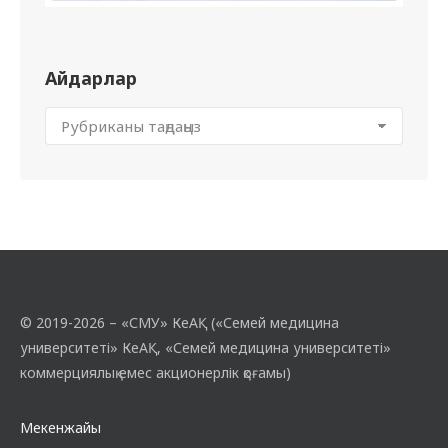
Айдарлар
© 2019-2026 – «СМУ» КеАҚ («Семей медицина
университеті» КеАҚ, «Семей медицина университеті»
коммерциялық емес акционерлік қоғамы)
Мекенжайы