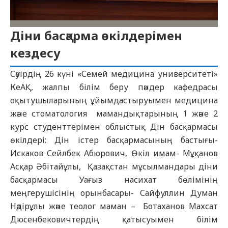
Діни басқарма өкілдерімен
кездесу
Сәуірдің 26 күні «Семей медицина университеті»
КеАҚ, жалпы білім беру пәндер кафедрасы
оқытушыларының ұйымдастыруымен медицина
және стоматология мамандықтарының 1 және 2
курс студенттерімен облыстық Дін басқармасы
өкілдері: Дін істер басқармасының бастығы-
Искаков Сейлбек Абюрович, Өкіл имам- Мұқанов
Асқар Әбітайұлы, Қазақстан мұсылмандары діни
басқармасы Уағыз насихат бөлімінің
меңгерушісінің орынбасары- Сайфуллин Думан
Нәдірұлы және теолог маман – Ботаханов Махсат
Дюсенбековичтердің қатысуымен білім