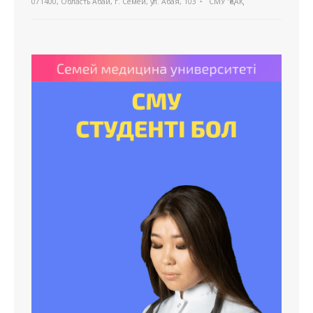
071400, Область Абай, г. Семей, ул. Абая, 103
СМУ "ҚеАҚ"