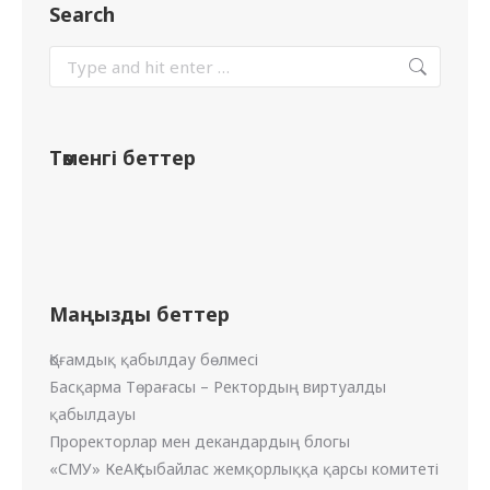
Search
Төменгі беттер
Маңызды беттер
Қоғамдық қабылдау бөлмесі
Басқарма Төрағасы – Ректордың виртуалды
қабылдауы
Проректорлар мен декандардың блогы
«СМУ» КеАҚ сыбайлас жемқорлыққа қарсы комитеті