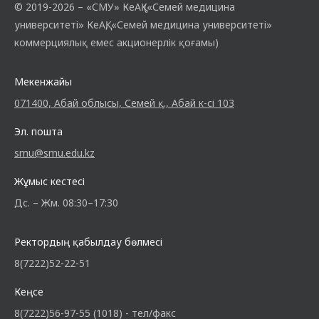
© 2019-2026 – «СМУ» КеАҚ («Семей медицина
университеті» КеАҚ, «Семей медицина университеті»
коммерциялық емес акционерлік қоғамы)
Мекенжайы
071400, Абай облысы, Семей қ., Абай к-сі 103
Эл. пошта
smu@smu.edu.kz
Жұмыс кестесі
Дс. – Жм. 08:30–17:30
Ректордың қабылдау бөлмесі
8(7222)52-22-51
Кеңсе
8(7222)56-97-55 (1018) - тел/факс