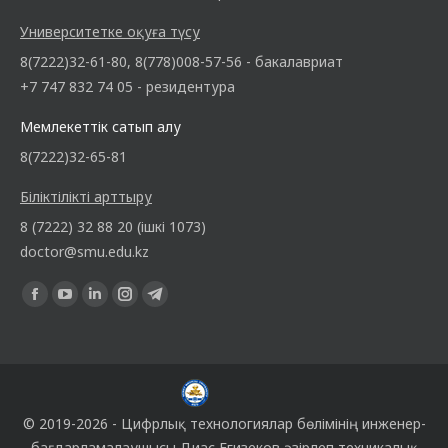
Университетке оқуға түсу
8(7222)32-61-80, 8(778)008-57-56 - бакалавриат
+7 747 832 74 05 - резидентура
Мемлекеттік сатып алу
8(7222)32-65-81
Біліктілікті арттыру
8 (7222) 32 88 20 (ішкі 1073)
doctor@smu.edu.kz
Find us on:
© 2019-2026 -
Цифрлық технологиялар бөлімінің
инженер-
бағдарламалаушысы
Диас Егизеков
әзірлеп техникалық