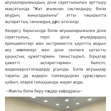
алушыларымыздың діни сауаттылығын арттыру
мақсатында “Жат ағымнан сақтандыру, білім
алудың маңыздылығы” атты тақырыпта
ақпараттық танымдық дәріс өткізілді.
Кездесу барысында білім алушыларымызға діни
сауаттылық, теріс діни ағымдардың
ерекшеліктері мен экстремистік қауіптің алдын
алу мәселелері мен діни сенімге қатысты
құқықтық құжаттармен таныстырып, бірқатар
қажетті ақпараттармен бөлісіп,
видеокөрсетілімдерді ұсынды. Білім алушылар
тарапы да өздерін толғандырған сұрақтарын
қойып, оларға толыққанды жауап алды.
~Жалпы білім беру пәндер кафедрасы~