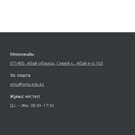
Мекенжайы
071400, Абай облысы, Семей қ., Абай к-сі 103
Эл. пошта
smu@smu.edu.kz
Жұмыс кестесі
Дс. – Жм. 08:30–17:30