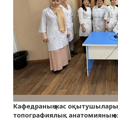
Кафедраның жас оқытушылары
топографиялық анатомияның ө