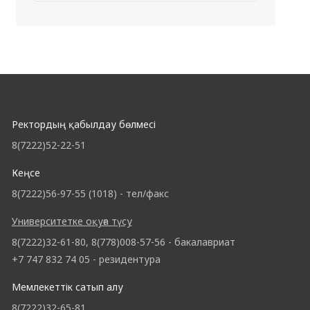
Ректордың қабылдау бөлмесі
8(7222)52-22-51
Кеңсе
8(7222)56-97-55 (1018) - тел/факс
Университетке оқуға түсу
8(7222)32-61-80, 8(778)008-57-56 - бакалавриат
+7 747 832 74 05 - резидентура
Мемлекеттік сатып алу
8(7222)32-65-81