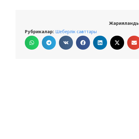
Жарияланды
Рубрикалар:
Шеберлік сағаттары