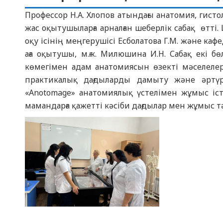
Профессор Н.А. Хлопов атындағы анатомия, гис
жас оқытушыларға арналған шеберлік сабақ өтт
оқу ісінің меңгерушісі Есболатова Г.М. және каф
аға оқытушы, м.ғ.к. Милюшина И.Н. Сабақ екі
көмегімен адам анатомиясын өзекті мәселелер
практикалық дағдыларды дамыту және әртү
«Anotomage» анатомиялық үстелімен жұмыс іст
мамандарға қажетті кәсіби дағдылар мен жұмыс т