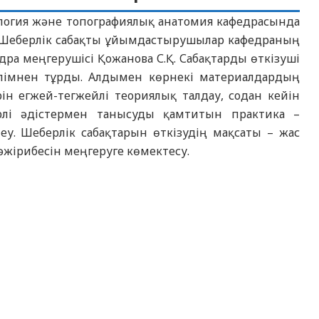
тология және топографиялық анатомия кафедрасында
і. Шеберлік сабақты ұйымдастырушылар кафедраның
едра меңгерушісі Қожанова С.Қ. Сабақтарды өткізуші
 бөлімнен тұрды. Алдымен көрнекі материалдардың
ін егжей-тегжейлі теориялық талдау, содан кейін
рлі әдістермен танысуды қамтитын практика –
еу. Шеберлік сабақтарын өткізудің мақсаты – жас
әжірибесін меңгеруге көмектесу.