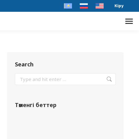
Кіру
Search
Төменгі беттер