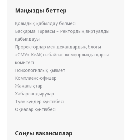
Маңызды беттер
Қоғамдық қабылдау бөлмесі
Басқарма Төрағасы – Ректордың виртуалды
қабылдауы
Проректорлар мен декандардың блогы
«СМУ» КеАҚ сыбайлас жемқорлыққа қарсы
комитеті
Психологиялық қызмет
Комплаенс-офицер
Жаңалықтар
Хабарландырулар
Туған күндер күнтізбесі
Оқиғалар күнтізбесі
Соңғы вакансиялар