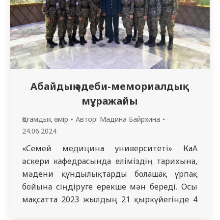
Абайдың әдеби-мемориалдық
мұражайы
Қоғамдық өмір
Автор:
Мадина Байрхина
24.06.2024
«Семей медицина университеті» КаАҚ
әскери кафедрасында еліміздің тарихына,
мәдени құндылықтарды болашақ ұрпақ
бойына сіңдіруге ерекше мән береді. Осы
мақсатта 2023 жылдың 21 қыркүйегінде 4
взвод 4217 топ студенттері, кафедра