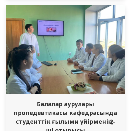
бастығы медицина қызметінің полковнигі
Ш.Орынбасаровтың жетекшілігімен, Семей
қаласындағы Абайдың әдеби-мемориалдық
мұражайына саяхат жасады. 1940 жылы 16
қазанда Абайдың 95 жылдық мерейтойына
орай Семей қаласында ашылған бұл…
Балалар аурулары
пропедевтикасы кафедрасында
студенттік ғылыми үйірменің 2-
ші отырысы