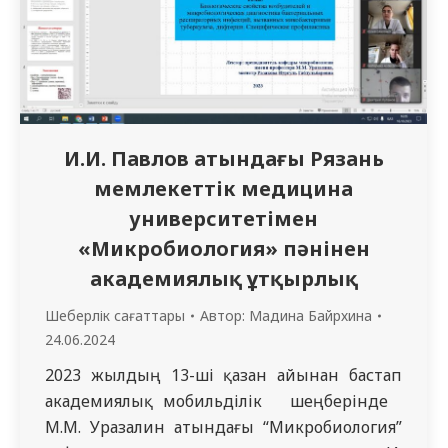
ұсынды; іргелі Мемлекеттік құжаттың
ережелері…
И.И. Павлов атындағы Рязань
мемлекеттік медицина
университетімен
«Микробиология» пәнінен
академиялық ұтқырлық
Шеберлік сағаттары
Автор:
Мадина Байрхина
24.06.2024
2023 жылдың 13-ші қазан айынан бастап
академиялық мобильділік шеңберінде
М.М. Уразалин атындағы “Микробиология”