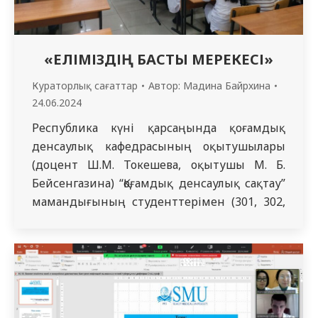
«ЕЛІМІЗДІҢ БАСТЫ МЕРЕКЕСІ»
Кураторлық сағаттар
Автор:
Мадина Байрхина
24.06.2024
Республика күні қарсаңында қоғамдық
денсаулық кафедрасының оқытушылары
(доцент Ш.М. Токешева, оқытушы М. Б.
Бейсенгазина) “Қоғамдық денсаулық сақтау”
мамандығының студенттерімен (301, 302,
401 және 201 топтар) бірлесіп осы айтулы
оқиғаға арналған кураторлық сағат өткізді.
301 топ студенті Сайлауғалиева Фарида
1990 жылы мемлекеттік егемендік туралы
Декларацияны қабылдаумен басталған
мереке тарихы туралы презентация