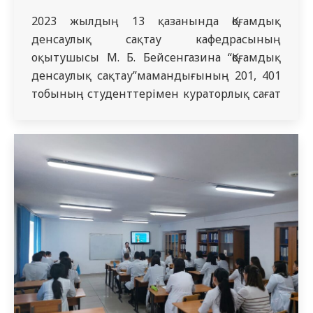
2023 жылдың 13 қазанында Қоғамдық
денсаулық сақтау кафедрасының
оқытушысы М. Б. Бейсенгазина “Қоғамдық
денсаулық сақтау”мамандығының 201, 401
тобының студенттерімен кураторлық сағат
өткізді. 401 топтың студенті Серікбаева
Ләззат және 201 топтың студенті Ермекова
Ақбота “Президенттің Қазақстан халқына
“Әділ Қазақстанның экономикалық
бағыты”мәселелері бойынша Жолдауы”
тақырыбында презентация дайындады.
Президенттің жолдауы-еліміздің жылдық
даму стратегиясын айқындайтын маңызды
құжат, онда Мемлекет…