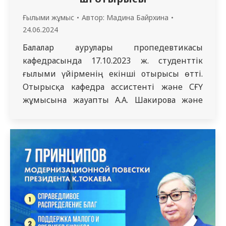
Ғылыми жұмыс
Автор:
Мадина Байрхина
24.06.2024
Балалар аурулары пропедевтикасы
кафедрасында 17.10.2023 ж. студенттік
ғылыми үйірменің екінші отырысы өтті.
Отырысқа кафедра ассистенті және СҒҮ
жұмысына жауапты А.А. Шакирова және
“педиатрия”мамандығының 2 курс
студенттері қатысты. “Крон ауруы”
тақырыбында 3310 ОМ тобының студенті
Өміртаев Арнур баяндама жасады.
Презентация үйірме мүшелері арасында
үлкен қызығушылық тудырды. Баяндама
барысында Арнур осы аурудың мәні мен
сипаттамаларын егжей-тегжейлі және…