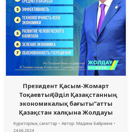
Президент Қасым-Жомарт
Тоқаевтың “Әділ Қазақстанның
экономикалық бағыты”атты
Қазақстан халқына Жолдауы
Кураторлық сағаттар
Автор:
Мадина Байрхина
24.06.2024