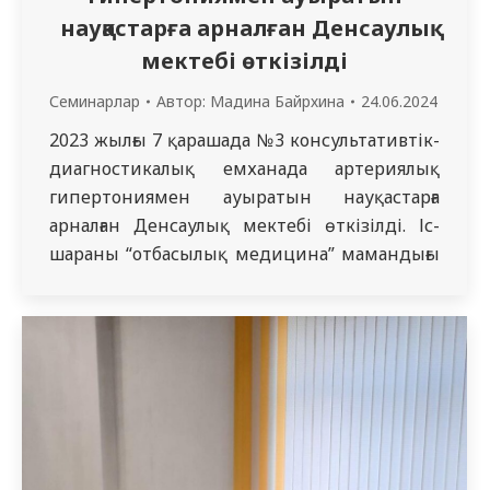
науқастарға арналған Денсаулық
мектебі өткізілді
Семинарлар
Автор:
Мадина Байрхина
24.06.2024
2023 жылғы 7 қарашада №3 консультативтік-
диагностикалық емханада артериялық
гипертониямен ауыратын науқастарға
арналған Денсаулық мектебі өткізілді. Іс-
шараны “отбасылық медицина” мамандығы
бойынша 2-ші оқу жылының резидентура
тыңдаушысы Қалиева Нәзігүл өткізді.
Өздеріңіз білетіндей, ғалымдардың
болжауынша 2025 жылға қарай жоғары қан
қысымы бар адамдардың саны 1,5 млрд-қа
артады. Әр емханадағы денсаулық
мектептерінің осындай жағдайлардың
алдын алуға және өмір сапасын…