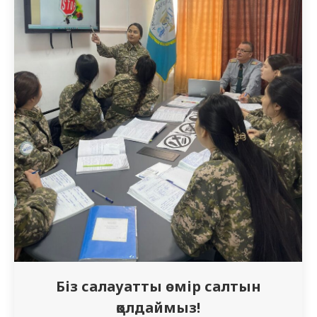
Біз салауатты өмір салтын
қолдаймыз!