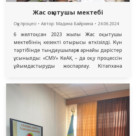
Жас оқытушы мектебі
Оқу процесі
Автор:
Мадина Байрхина
24.06.2024
6 желтоқсан 2023 жылы Жас оқытушы
мектебінің кезекті отырысы өткізілді. Күн
тәртібінде тыңдаушыларға арнайы дәрістер
ұсынылды: «СМУ» КеАҚ – да оқу процессін
ұйымдастыруды жоспарлау. Кітапхана
-университеттің жүрегі. Бұл дәрістерді оқу
бөлімінің бастығы Гүлнар Жомартқызы
Кусаинова және кітапхана ресурстары
бойынша маман Роза Советкановна
Усербаева оқыды. Академиялық блок
толығымен «СМУ» КеАҚ – да оқу процессін
ұйымдастыру және…