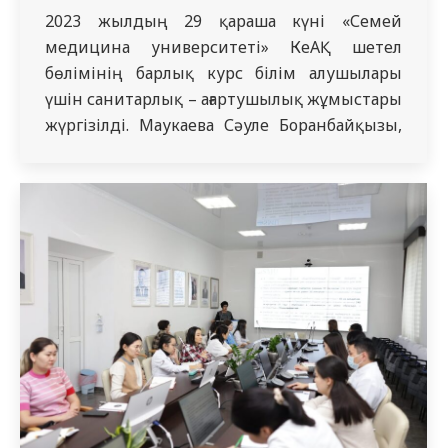
2023 жылдың 29 қараша күні «Семей
медицина университеті» КеАҚ шетел
бөлімінің барлық курс білім алушылары
үшін санитарлық – ағартушылық жұмыстары
жүргізілді. Маукаева Сәуле Боранбайқызы,
м.ғ.к., «СМУ» КеАҚ жұқпалы аурулар,
дерматовенерология және иммунология
кафедрасының доценті, жоғары санатты
жұқпалы аурулар дәрігері, қызылша мен
желшешек кезінде уақтылы диагностика
көрсету, емдеу, алдын алу және эпидемияға
қарсы қауіпсіздік шаралары бойынша…