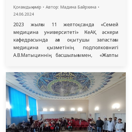
Қоғамдық өмір
Автор:
Мадина Байрхина
24.06.2024
2023 жылғы 11 желтоқсанда «Семей
медицина университеті» КеАҚ әскери
кафедрасында аға оқытушы запастағы
медицина қызметінің подполковнигі
А.В.Матыциннің басшылығымен, «Жалпы
медицина» мамандығының 4421
кураторлық тобында «Нашақорлық»
тақырыбында әңгіме сағаты өткізілді. Іс-
шараның мақсаты – қазіргі кездің заманауи
мәселесін қарастыру, улы заттардың ағзаға
тигізетін әсері мен зардаптары, алдын –
алу жолдары туралы ақпарат беру.
Нашақорлық – улы заттарды…