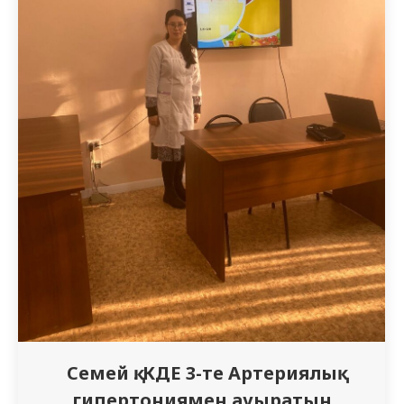
Семей қ. КДЕ 3-те Артериялық
гипертониямен ауыратын