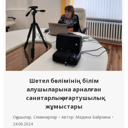
Шетел бөлімінің білім
алушыларына арналған
санитарлық-ағартушылық
жұмыстары
Оқушылар
,
Семинарлар
Автор:
Мадина Байрхина
24.06.2024