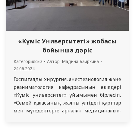
«Күміс Университеті» жобасы
бойынша дәріс
Категориясыз
Автор:
Мадина Байрхина
24.06.2024
Госпиталды хирургия, анестезиология және
реаниматология кафедрасының өкілдері
«Күміс университет» ұйымымен бірлесіп,
«Семей қаласының жалпы үлгідегі қарттар
мен мүгедектерге арналған медициналық-
әлеуметтік мекеме» базасында «Жедел
және созылмалы панкреатиттің клиникасы,
асқынулары және алдын алу» тақырыбында