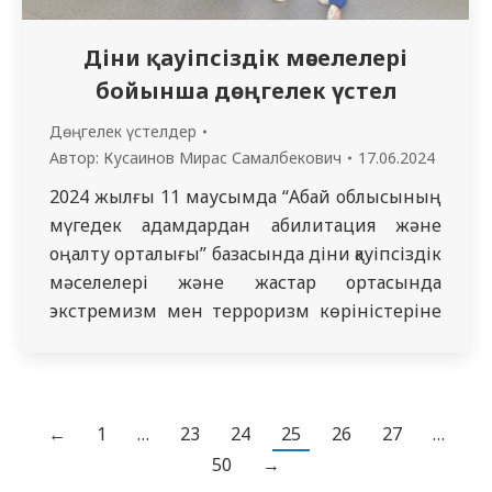
Діни қауіпсіздік мәселелері
бойынша дөңгелек үстел
Дөңгелек үстелдер
Автор:
Кусаинов Мирас Самалбекович
17.06.2024
2024 жылғы 11 маусымда “Абай облысының
мүгедек адамдардан абилитация және
оңалту орталығы” базасында діни қауіпсіздік
мәселелері және жастар ортасында
экстремизм мен терроризм көріністеріне
қарсы іс-қимыл бойынша дөңгелек үстел
өткізілді. Дөңгелек үстелді Д.М. Түсіпова Ж.
К. атындағы Педиатрия және медициналық
оңалту кафедрасының оқытушысы
←
1
…
23
24
25
26
27
…
Дәулетжарова Ж.Қ. 1о/ж реабитилог
50
→
резиденттеріне таныстырды.