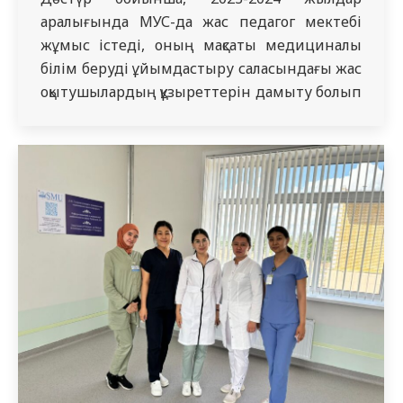
аралығында МУС-да жас педагог мектебі
жұмыс істеді, оның мақсаты медициналық
білім беруді ұйымдастыру саласындағы жас
оқытушылардың құзыреттерін дамыту болып
табылады. Ағымдағы оқу жылында мектепке
теориялық және клиникалық кафедралардан
25 оқытушы қабылданды. Мектептің сабақ
жоспары тәжірибелі оқытушылардың
өтініштері бойынша жасалды, сондай-ақ
әкімшілік-басқару персоналының өкілдері
дәріскер ретінде әрекет етті. Жалпы
ұзақтығы 30 сағат…