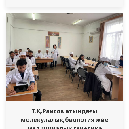
дәрігері Н.В. Колесниковамен кездесті.
Аллергиялық аурулар – бұл иммундық жүйе
бұзылуының тұтас кешені болып табылды.
Аллергиялық реакция симптомдары бұл
көбінесе аллергенмен байланысқан сәттен
бастап бірнеше секундтан жиырма минут
аралығында дамитын жедел түрдегі
аллергиялық процестерді…
Т.Қ.Раисов атындағы
молекулалық биология және
медициналық генетика