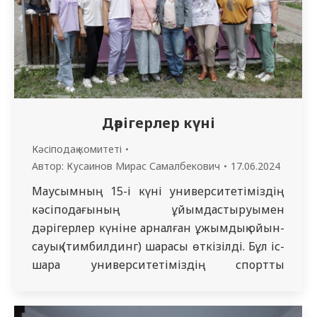
Дәрігерлер күні
Кәсіподақ комитеті
Автор:
Кусаинов Мирас Самалбекович
17.06.2024
Маусымның 15-і күні университетіміздің
кәсіподағының ұйымдастыруымен
дәрігерлер күніне арналған ұжымдық ойын-
сауық (тимбилдинг) шарасы өткізілді. Бұл іс-
шара университетіміздің спорттық
лагерінде өтті. Ашылу салтанатында оқу
орнымыздың ректоры мен проректорлары