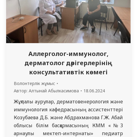
Аллерголог-иммунолог,
дерматолог дәрігерлерінің
консультативтік көмегі
Волонтерлік жұмыс
Автор:
Алтынай Абылкасимова
18.06.2024
Жұқпалы аурулар, дерматовенерология және
иммунология кафедрасының ассистенттері
Козубаева Д.Б. және Абдрахманова Г.Ж. Абай
облысы білім басқармасының КММ «№3
арнаулы мектеп-интернаты» педиатр