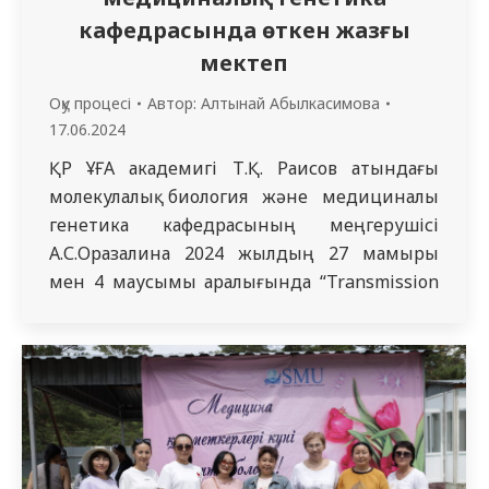
кафедрасында өткен жазғы
мектеп
Оқу процесі
Автор:
Алтынай Абылкасимова
17.06.2024
ҚР ҰҒА академигі Т.Қ. Раисов атындағы
молекулалық биология және медициналық
генетика кафедрасының меңгерушісі
А.С.Оразалина 2024 жылдың 27 мамыры
мен 4 маусымы аралығында “Transmission
of genetic information in a series of cellular
generations” тақырыбында “Жазғы мектеп”
аясында сабақтар өткізді. Жазғы мектепке
«Медицина» мамандығының І курс шетел
студенттері қатысты. Тыңдаушыларға арнап
3 кредиттік көлемде оқу-тақырыптық
жоспарлар мен…