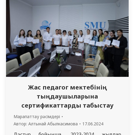
қызметкерлерді құттықтап лебіздерін білдірді.
Мерекелік күн командалық ойындардан
басталып, спорттық сайыстарға ұласты.
Биылғы шараның ерекшелігі – лагерь
ішінде бірнеше алаңдар ұйымдастырылды:
ойын аймағы, караоке аймағы, балалар
аймағы, үстелдік…
Жас педагог мектебінің
тыңдаушыларына
сертификаттарды табыстау
Марапаттау рәсімдері
Автор:
Алтынай Абылкасимова
17.06.2024
Дәстүр бойынша, 2023-2024 жылдар