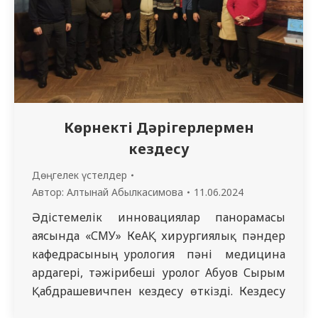
Көрнекті Дәрігерлермен
кездесу
Дөңгелек үстелдер
Автор:
Алтынай Абылкасимова
11.06.2024
Әдістемелік инновациялар панорамасы
аясында «СМУ» КеАҚ хирургиялық пәндер
кафедрасының урология пәні медицина
ардагері, тәжірибеші уролог Абуов Сырым
Қабдрашевичпен кездесу өткізді. Кездесу
бейресми жағдайда өтті. Сырым