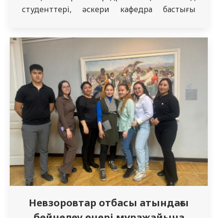
студенттері, әскери кафедра бастығы
медицина қызметінің полковнигі
Ш.О.Орынбасаров жетекшілігімен «Алаш
Арыстары – М.Әуезов» мұражай-үйіне
барып, қазақ халқының тарихи беттеріне
қызықты саяхат жасадық. Қалалық
кешенге Абайдың мемлекеттік тарихи-
мәдени әдеби-мемориалдық қорық-
музейінің құрамына «Алаш арыстары –
М.Әуезов» мұражай-үйі кіреді.…
Невзоровтар отбасы атындағы
бейнелеу өнері мұражайына