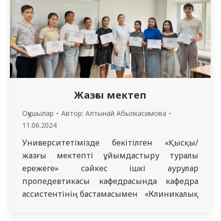
және балалар хирургиясы, патологиялық
анатомия және атындағы сот медицинасы
кафедралары қатысты. Ю.В. Пругло. Шара
«МУС» КЕАҚ-ның спорт залында өтті. 3
команда қатысты, олардың арасында
жүлделер келесідей бөлінді:…
Жазғы мектеп
Оқушылар
Автор:
Алтынай Абылкасимова
11.06.2024
Университетімізде бекітілген «Қысқы/
жазғы мектепті ұйымдастыру туралы
ережеге» сәйкес ішкі аурулар
пропедевтикасы кафедрасында кафедра
ассистентінің бастамасымен «Клиникалық
ойлау дағдылары» тақырыбында жазғы
мектеп өтті. Аманғалиева Г.М. Жазғы