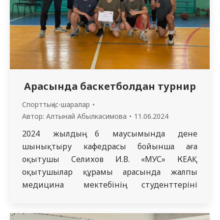
Арасында баскетболдан турнир
Спорттық іс-шаралар
Автор:
Алтынай Абылкасимова
11.06.2024
2024 жылдың 6 маусымында дене
шынықтыру кафедрасы бойынша аға
оқытушы Селихов И.В. «МУС» КЕАҚ
оқытушылар құрамы арасында жалпы
медицина мектебінің студенттерінің
қатысуымен баскетболдан турнир өтті.
Шараны ұйымдастыруға травматология