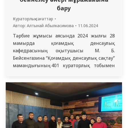
бару
Кураторлық сағаттар
Автор:
Алтынай Абылкасимова
11.06.2024
Тәрбие жұмысы аясында 2024 жылғы 28
мамырда қоғамдық денсаулық
кафедрасының оқытушысы М. Б.
Бейсенгазина “Қоғамдық денсаулық сақтау”
мамандығының 401 кураторлық тобымен
бірге Невзоровтар отбасы атындағы
бейнелеу өнері мұражайына барды.
Мұражайда бірегей жұмыстардың бай
коллекциясы бар: мұнда И. Шишкин, Ф.
Васильев, А. Куинджи, А. Киселев, И.
Левитан, К. Коровин, В.Орловский, И.
Остроухов, С. Жуковский, С. Щедрин,…