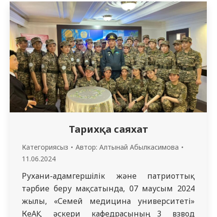
мектеп «Жалпы медицина» мамандығының
3 курс студенттеріне 2024 жылғы 3 маусым
мен 7 маусым аралығында өтті. Оқыту
офлайн форматта ішкі аурулар
кафедрасында жатақхананың №3
корпусында, 211 кабинетте және MOOC
платформасында…
Тарихқа саяхат
Категориясыз
Автор:
Алтынай Абылкасимова
11.06.2024
Рухани-адамгершілік және патриоттық
тәрбие беру мақсатында, 07 маусым 2024
жылы, «Семей медицина университеті»
КеАҚ әскери кафедрасының 3 взвод