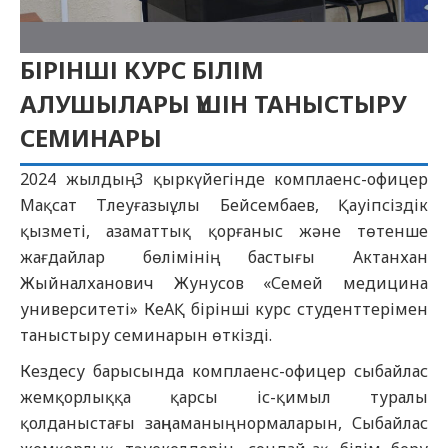
БІРІНШІ КУРС БІЛІМ
АЛУШЫЛАРЫ ҮШІН ТАНЫСТЫРУ
СЕМИНАРЫ
2024 жылдың 3 қыркүйегінде комплаенс-офицер
Мақсат Тлеуғазыұлы Бейсембаев, Қауіпсіздік
қызметі, азаматтық қорғаныс және төтенше
жағдайлар бөлімінің бастығы Актанхан
Жыйналханович Жунусов «Семей медицина
университеті» КеАҚ бірінші курс студенттерімен
таныстыру семинарын өткізді.
Кездесу барысында комплаенс-офицер сыбайлас
жемқорлыққа қарсы іс-қимыл туралы
қолданыстағы заңнаманың нормаларын, Сыбайлас