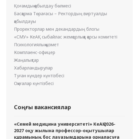
Қоғамдық қабылдау бөлмесі
Басқарма Төрағасы – Ректордың виртуалды
қабылдауы
Проректорлар мен декандардың блогы
«СМУ» КеАҚ сыбайлас жемқорлыққа қарсы комитеті
Психологиялық қызмет
Комплаенс-офицер
Жаңалықтар
Хабарландырулар
Туған күндер күнтізбесі
Оқиғалар күнтізбесі
Соңғы вакансиялар
«Семей медицина университеті» КеАҚ 2026-
2027 оқу жылына профессор-оқытушылар
құрамының бос лауазымдарына орналасуға