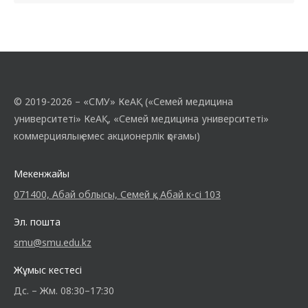
© 2019-2026 – «СМУ» КеАҚ («Семей медицина
университеті» КеАҚ, «Семей медицина университеті»
коммерциялық емес акционерлік қоғамы)
Мекенжайы
071400, Абай облысы, Семей қ., Абай к-сі 103
Эл. пошта
smu@smu.edu.kz
Жұмыс кестесі
Дс. – Жм. 08:30–17:30