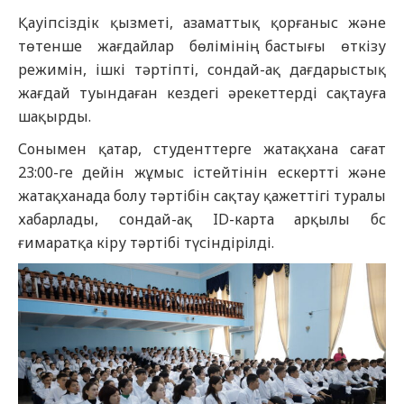
Қауіпсіздік қызметі, азаматтық қорғаныс және
төтенше жағдайлар бөлімінің бастығы өткізу
режимін, ішкі тәртіпті, сондай-ақ дағдарыстық
жағдай туындаған кездегі әрекеттерді сақтауға
шақырды.
Сонымен қатар, студенттерге жатақхана сағат
23:00-ге дейін жұмыс істейтінін ескертті және
жатақханада болу тәртібін сақтау қажеттігі туралы
хабарлады, сондай-ақ ID-карта арқылы бс
ғимаратқа кіру тәртібі түсіндірілді.