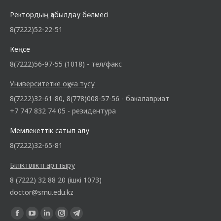
Ректордың қабылдау бөлмесі
8(7222)52-22-51
Кеңсе
8(7222)56-97-55 (1018) - тел/факс
Университетке оқуға түсу
8(7222)32-61-80, 8(778)008-57-56 - бакалавриат
+7 747 832 74 05 - резидентура
Мемлекеттік сатып алу
8(7222)32-65-81
Біліктілікті арттыру
8 (7222) 32 88 20 (ішкі 1073)
doctor@smu.edu.kz
Find us on: