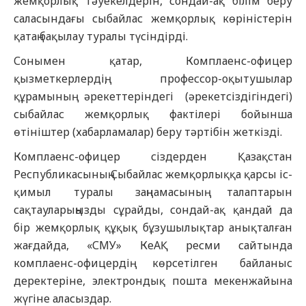
жемқорлық тәуекелдерін, сондай-ақ білім беру
саласындағы сыбайлас жемқорлық көріністерін
қатаң бақылау туралы түсіндірді.
Сонымен қатар, Комплаенс-офицер
қызметкерлердің, профессор-оқытушылар
құрамының әрекеттеріндегі (әрекетсіздігіндегі)
сыбайлас жемқорлық фактілері бойынша
өтініштер (хабарламалар) беру тәртібін жеткізді.
Комплаенс-офицер сіздерден Қазақстан
Республикасының Сыбайлас жемқорлыққа қарсы іс-
қимыл туралы заңнамасының талаптарын
сақтауларыңызды сұрайды, сондай-ақ қандай да
бір жемқорлық құқық бұзушылықтар анықталған
жағдайда, «СМУ» КеАҚ ресми сайтында
комплаенс-офицердің көрсетілген байланыс
деректеріне, электрондық пошта мекенжайына
жүгіне аласыздар.