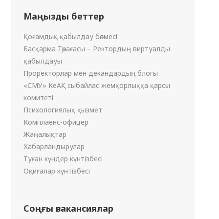
Маңызды беттер
Қоғамдық қабылдау бөлмесі
Басқарма Төрағасы – Ректордың виртуалды
қабылдауы
Проректорлар мен декандардың блогы
«СМУ» КеАҚ сыбайлас жемқорлыққа қарсы
комитеті
Психологиялық қызмет
Комплаенс-офицер
Жаңалықтар
Хабарландырулар
Туған күндер күнтізбесі
Оқиғалар күнтізбесі
Соңғы вакансиялар