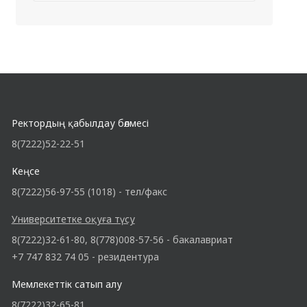
Ректордың қабылдау бөлмесі
8(7222)52-22-51
Кеңсе
8(7222)56-97-55 (1018) - тел/факс
Университетке оқуға түсу
8(7222)32-61-80, 8(778)008-57-56 - бакалавриат
+7 747 832 74 05 - резидентура
Мемлекеттік сатып алу
8(7222)32-65-81