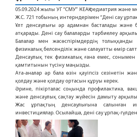
05.09.2024 жылы УГ “СМУ” КЕАҚ педиатрия және
Ж.С. 721 тобының интерндерімен “Дені сау ұрп
Ұлт денсаулығы әр адамнан басталады және 
атқарады. Дені сау балаларды тәрбиелеу арқыл
Балалар мен жасөспірімдердің толыққанды 
физикалық белсенділік және салауатты өмір салт
Денсаулық тек физикалық ғана емес, сонымен 
қамтитынын түсіну маңызды.
Ата-аналар әр бала өзін қауіпсіз сезінетін 
қолдау және қолдау ортасын құруы керек.
Әрине, пікірталас соңында профилактика, ва
және денсаулық сақтау жүйесін дамыту арқылы
Жас ұрпақтың денсаулығына салынған ин
инвестициялар. Осылайша, дені сау ұрпақ-гүлден