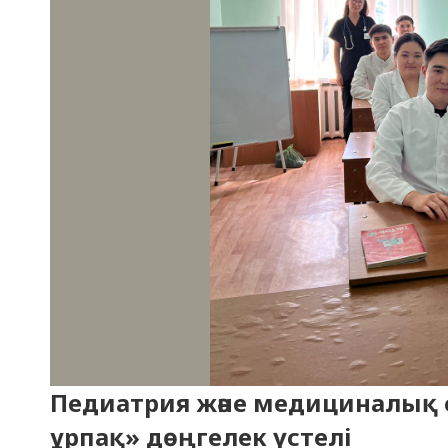
Педиатрия және медициналық 
ұрпақ» дөңгелек үстелі