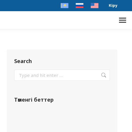
Кіру
Search
Төменгі беттер