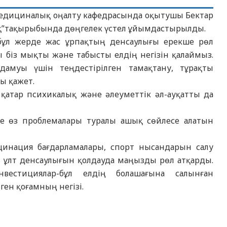
 медициналық оңалту кафедрасында оқытушы Бектар
ақ”тақырыбында дөңгелек үстел ұйымдастырылды.
бұл жерде жас ұрпақтың денсаулығы ерекше рөл
ы біз мықты және табысты елдің негізін қалаймыз.
дамуы үшін теңдестірілген тамақтану, тұрақты
ы қажет.
қатар психикалық және әлеуметтік әл-ауқатты да
және өз проблемалары туралы ашық сөйлесе алатын
кцинация бағдарламалары, спорт нысандарын салу
 ұлт денсаулығын қолдауда маңызды рөл атқарды.
вестициялар-бұл елдің болашағына салынған
ген қоғамның негізі.