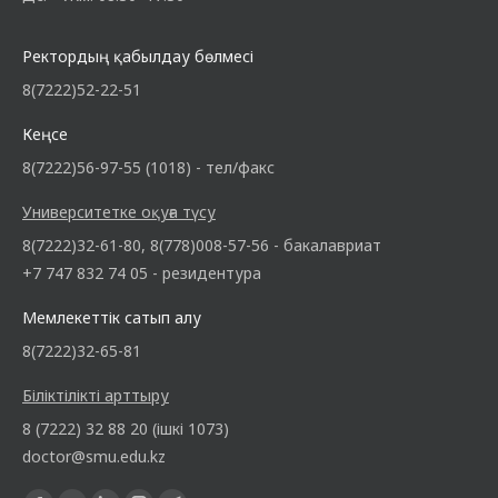
Ректордың қабылдау бөлмесі
8(7222)52-22-51
Кеңсе
8(7222)56-97-55 (1018) - тел/факс
Университетке оқуға түсу
8(7222)32-61-80, 8(778)008-57-56 - бакалавриат
+7 747 832 74 05 - резидентура
Мемлекеттік сатып алу
8(7222)32-65-81
Біліктілікті арттыру
8 (7222) 32 88 20 (ішкі 1073)
doctor@smu.edu.kz