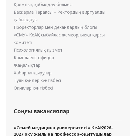
Қоғамдық қабылдау бөлмесі
Басқарма Төрағасы – Ректордың виртуалды
қабылдауы
Проректорлар мен декандардың блогы
«СМУ» КеАҚ сыбайлас жемқорлыққа қарсы
комитеті
Психологиялық қызмет
Комплаенс-офицер
Жаңалықтар
Хабарландырулар
Туған күндер күнтізбесі
Оқиғалар күнтізбесі
Соңғы вакансиялар
«Семей медицина университеті» КеАҚ 2026-
2027 оқу жылына профессор-оқытушылар