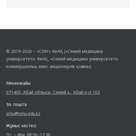
© 2019-2026 – «СМУ» КеАҚ («Семей медицина
университеті» КеАҚ, «Семей медицина университеті»
коммерциялық емес акционерлік қоғамы)
Мекенжайы
071400, Абай облысы, Семей қ., Абай к-сі 103
Эл. пошта
smu@smu.edu.kz
Жұмыс кестесі
Дс. – Жм. 08:30–17:30