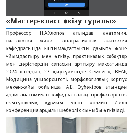
«Мастер-класс өткізу туралы»
Профессор Н.А.Хлопов атындағы анатомия,
гистология және топографиялық анатомия
кафедрасында ынтымақтастықты дамыту және
ұйымдастыру мен өткізу, практикалық сабақтар
мен дәрістердің сапасын арттыру мақсатында
2024 жылдың 27 қыркүйегінде Семей қ. КЕАҚ
Медицина университеті, морфологиялық корпус
мекенжайы бойынша, А.Б. Әубәкіров атындағы
адам анатомиясы кафедрасының профессорлық-
оқытушылық құрамы үшін онлайн Zoom
конференция арқылы шеберлік сыныбы өткізілді.