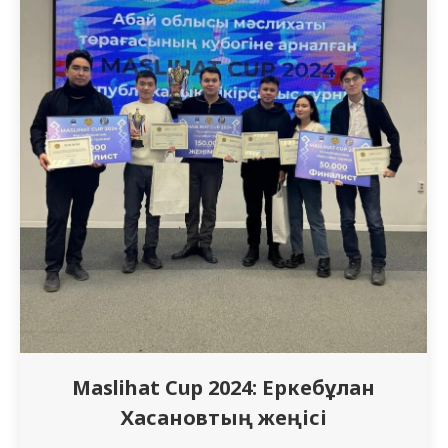
Қоғамда гендерлік зорлық-зомбылықтың,
соның ішінде физикалық, сексуалдық,
психологиялық және экономикалық
зорлық-зомбылықтың көбеюін ескере
отырып,…
Maslihat Cup 2024: Еркебұлан
Хасановтың жеңісі