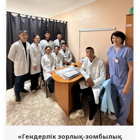
Кездесу барысында студенттер тиімді
өзін-өзі ұйымдастыру…
«Гендерлік зорлық-зомбылық