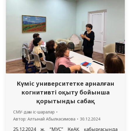
сақтандыру саласы. Семинар «МУС» КЕАҚ
емдеу ісі жөніндегі проректоры м.а.
Университеттік аурухана директоры
Омаров Н.Б., директордың емдеу ісі
жөніндегі орынбасары Кикимбаева Р.К.
Баяндамашы: Ішкі…
Күміс университетке арналған
когнитивті оқыту бойынша
қорытынды сабақ
СМУ-дағы іс-шаралар
Автор:
Алтынай Абылкасимова
30.12.2024
25.12.2024 ж. “МУС” КеАҚ қабырғасында