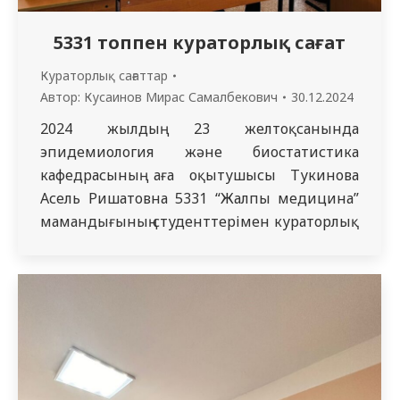
5331 топпен кураторлық сағат
Кураторлық сағаттар
Автор:
Кусаинов Мирас Самалбекович
30.12.2024
2024 жылдың 23 желтоқсанында
эпидемиология және биостатистика
кафедрасының аға оқытушысы Тукинова
Асель Ришатовна 5331 “Жалпы медицина”
мамандығының студенттерімен кураторлық
сағат өткізді, ол “Күйзеліске қарсы
профилактика және оқу мен демалыс
арасындағы тепе-теңдікті сақтау”
тақырыбына арналды. Бұл мәселе
интенсивті оқу жүктемесі, стресс және
табысқа деген тұрақты ұмтылыс
жағдайында өзекті болып табылады.