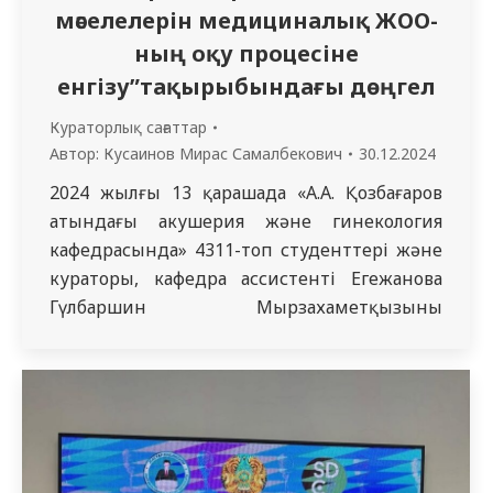
мәселелерін медициналық ЖОО-
ның оқу процесіне
енгізу”тақырыбындағы дөңгел
Кураторлық сағаттар
Автор:
Кусаинов Мирас Самалбекович
30.12.2024
2024 жылғы 13 қарашада «А.А. Қозбағаров
атындағы акушерия және гинекология
кафедрасында» 4311-топ студенттері және
кураторы, кафедра ассистенті Егежанова
Гүлбаршин Мырзахаметқызының
жетекшілігімен, гендерлік зорлық-
зомбылық тақырыбына және оны
медициналық ЖОО-ның оқу
бағдарламаларына енгізу мәселесіне
арналған дөңгелек үстел өткізді. Іс-шараға
интерндер мен резиденттерде қатысты.