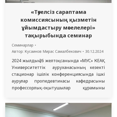
«Тәуелсіз сараптама
комиссиясының қызметін
ұйымдастыру мәселелері»
тақырыбында семинар
Семинарлар
Автор:
Кусаинов Мирас Самалбекович
30.12.2024
2024 жылдың 26 ​​желтоқсанында «МУС» КЕАҚ
Университеттік ауруханасының кезекті
стационар ішілік конференциясында ішкі
аурулар пропедевтикасы кафедрасының
профессорлық-оқытушылар құрамының
«Тәуелсіз сараптама комиссиясының
қызметін ұйымдастыру мәселелері»
тақырыбында семинар өтті. Медицина
қызметкерлерінің кәсіби жауапкершілігін