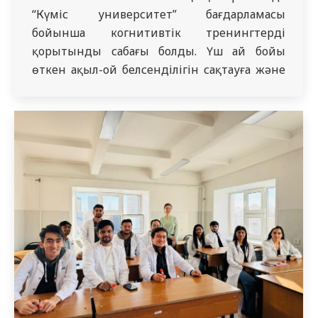
“Күміс университет” бағдарламасы
бойынша когнитивтік тренингтердің
қорытынды сабағы болды. Үш ай бойы
өткен ақыл-ой белсенділігін сақтауға және
өмір сапасын жақсартуға арналған
тренингтерді психологтар Э. А.
Жакупбекова мен Г. Е. Нуриден өткізді.
Қорытынды сабақты ЖББ пәндер
кафедрасының доценті А.Г. Гизатуллина
өткізіп, сонымен қатар когнитивті
тренингтердің аға буын үшін маңыздылығын
атап өтті.…