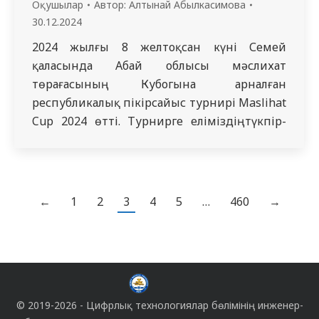
Оқушылар
Автор:
Алтынай Абылкасимова
30.12.2024
2024 жылғы 8 желтоқсан күні Семей
қаласында Абай облысы мәслихат
төрағасының Кубогына арналған
республикалық пікірсайыс турнирі Maslihat
Cup 2024 өтті. Турнирге еліміздің түкпір-
түкпірінен дебат клубтарының мүшелері
қатысып, ораторлық шеберлік пен
аналитикалық ойлау дағдыларын көрсетті.
Осы турнирге Өскемен қаласындағы
←
1
2
3
4
5
…
460
→
Жалпы дәрігерлік тәжірибе кафедрасының 7
курс, 726 топ интерні Еркебұлан Хасанов та
қатысты. Бұл турнир еліміздегі ең…
© 2019-2026 -
Цифрлық технологиялар бөлімінің
инженер-