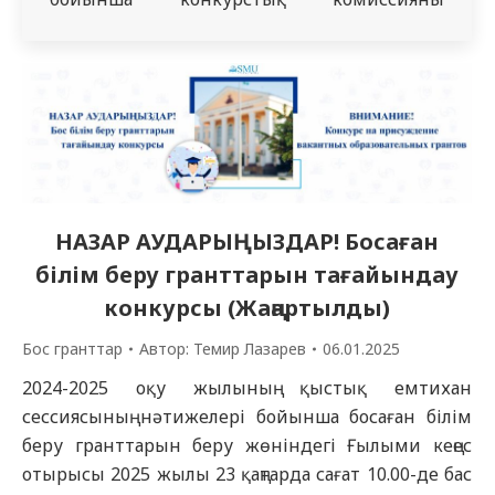
отырысы өтті. Байқауға 4 үміткер қатысты.
Конкурстық комиссия отырысының
қорытындысы және критериалды бағалау
парақтарының балдарына сәйкес медицина
ғылымдарының кандидаты, профессор Н.А.
Хлопов атындағы анатомия, гистология
және топографиялық анатомия
кафедрасының аға оқытушысы Милюшина…
НАЗАР АУДАРЫҢЫЗДАР! Босаған
білім беру гранттарын тағайындау
конкурсы (Жаңартылды)
Бос гранттар
Автор:
Темир Лазарев
06.01.2025
2024-2025 оқу жылының қыстық емтихан
сессиясының нәтижелері бойынша босаған білім
беру гранттарын беру жөніндегі Ғылыми кеңес
отырысы 2025 жылы 23 қаңтарда сағат 10.00-де бас