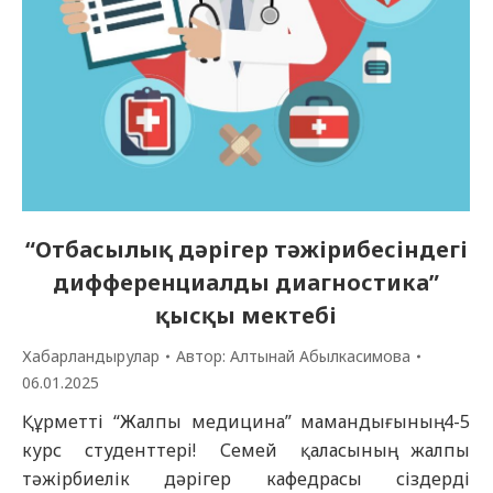
“Отбасылық дәрігер тәжірибесіндегі
дифференциалды диагностика”
қысқы мектебі
Хабарландырулар
Автор:
Алтынай Абылкасимова
06.01.2025
Құрметті “Жалпы медицина” мамандығының 4-5
курс студенттері! Семей қаласының жалпы
тәжірбиелік дәрігер кафедрасы сіздерді