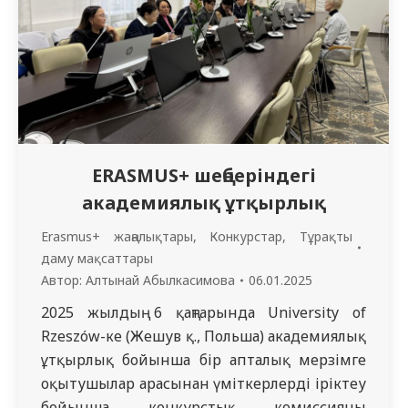
ERASMUS+ шеңберіндегі
академиялық ұтқырлық
Erasmus+ жаңалықтары
,
Конкурстар
,
Тұрақты
даму мақсаттары
Автор:
Алтынай Абылкасимова
06.01.2025
2025 жылдың 6 қаңтарында University of
Rzeszów-ке (Жешув қ., Польша) академиялық
ұтқырлық бойынша бір апталық мерзімге
оқытушылар арасынан үміткерлерді іріктеу
бойынша конкурстық комиссияның