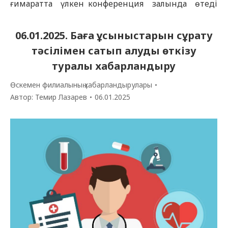
ғимаратта үлкен конференция залында өтеді
және ZOOM конференция форматында
(қашықтағы комиссия мүшелері үшін) өтеді,
06.01.2025. Баға ұсыныстарын сұрату
сілтеме қосымша ұсынылады. 2025 жылдың 22
тәсілімен сатып алуды өткізу
қаңтарға жаңартылған босаған білім беру
туралы хабарландыру
гранттарының саны: Код Білім…
Өскемен филиалының хабарландырулары
Автор:
Темир Лазарев
06.01.2025