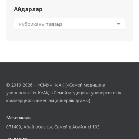
Айдарлар
© 2019-2026 – «СМУ» КеАҚ («Семей медицина
университеті» КеАҚ, «Семей медицина университеті»
коммерциялық емес акционерлік қоғамы)
Мекенжайы
071400, Абай облысы, Семей қ., Абай к-сі 103