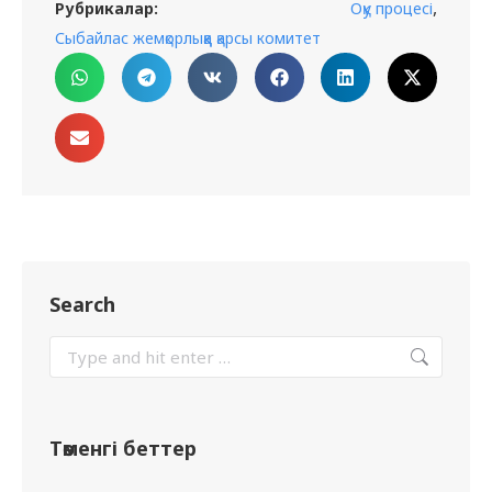
,
Рубрикалар:
Оқу процесі
Сыбайлас жемқорлыққа қарсы комитет
Search
Төменгі беттер