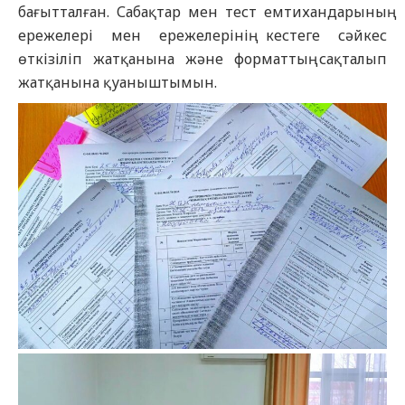
бағытталған. Сабақтар мен тест емтихандарының
ережелері мен ережелерінің кестеге сәйкес
өткізіліп жатқанына және форматтың сақталып
жатқанына қуаныштымын.