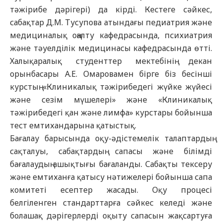
тәжірибе дәрігері) да кірді. Кестеге сәйкес,
сабақтар Д.М. Тусупова атындағы педиатрия және
медициналық оңалту кафедрасында, психиатрия
және тәуелділік медицинасы кафедрасында өтті.
Халықаралық студенттер мектебінің декан
орынбасары А.Е. Омаровамен бірге біз бесінші
курстың «Клиникалық тәжірибедегі жүйке жүйесі
және сезім мүшелері» және «Клиникалық
тәжірибедегі қан және лимфа» курстары бойынша
тест емтихандарына қатыстық.
Бағалау барысында оқу-әдістемелік талаптардың
сақталуы, сабақтардың сапасы және білімді
бағалаудың ашықтығы бағаланды. Сабақты тексеру
және емтиханға қатысу нәтижелері бойынша сапа
комитеті есептер жасады. Оқу процесі
белгіленген стандарттарға сәйкес келеді және
болашақ дәрігерлерді оқыту сапасын жақсартуға