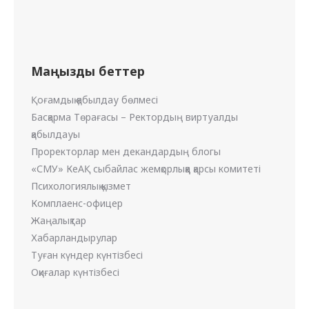
Маңызды беттер
Қоғамдық қабылдау бөлмесі
Басқарма Төрағасы – Ректордың виртуалды
қабылдауы
Проректорлар мен декандардың блогы
«СМУ» КеАҚ сыбайлас жемқорлыққа қарсы комитеті
Психологиялық қызмет
Комплаенс-офицер
Жаңалықтар
Хабарландырулар
Туған күндер күнтізбесі
Оқиғалар күнтізбесі