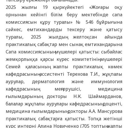
2025 жылғы 19 қыркүйектегі «Жоғары оқу
орнынан кейінгі білім беру мектебінде сапа
комиссиясын құру туралы» № 546 бұйрығына
сәйкес, емтихандарды тексеру және қатысу
туралы, 2025 жылдың желтоқсан айында
практикалық сабақтар мен сынақ емтихандарына
Сапа комиссиясының мүшелері қатысты: сыбайлас
жемқорлыққа қарсы күрес комитетінің мүшелері
Семей қаласының жалпы практикалық көмек
кафедрасының ассистенті Терехова Т.И., жұқпалы
аурулар, дерматология және иммунология
кафедрасының меңгерушісі, медицина
ғылымдарының докторы Н.К. Шаймарданов,
балалар жұқпалы аурулары кафедрасының доценті,
медицина ғылымдарының докторы А.А. Мансурова
практикалық сабақтарға қатысты. Топқа жетінші
курс интерні Алина Новиченко (705 топтың жалпы