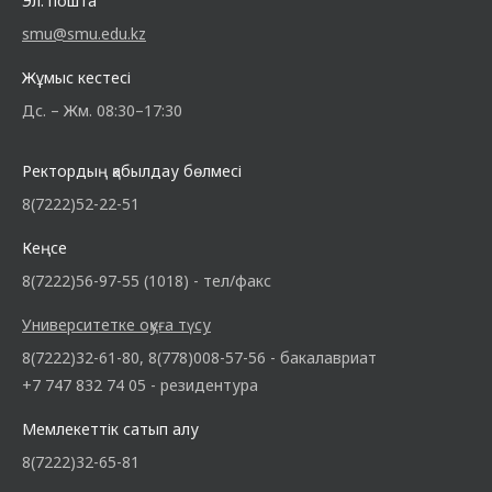
Эл. пошта
smu@smu.edu.kz
Жұмыс кестесі
Дс. – Жм. 08:30–17:30
Ректордың қабылдау бөлмесі
8(7222)52-22-51
Кеңсе
8(7222)56-97-55 (1018) - тел/факс
Университетке оқуға түсу
8(7222)32-61-80, 8(778)008-57-56 - бакалавриат
+7 747 832 74 05 - резидентура
Мемлекеттік сатып алу
8(7222)32-65-81