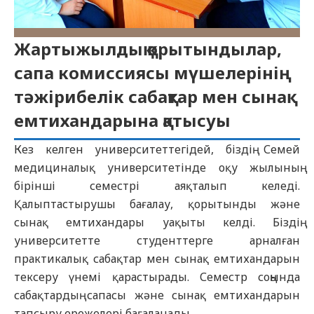
Жартыжылдық қорытындылар,
сапа комиссиясы мүшелерінің
тәжірибелік сабақтар мен сынақ
емтихандарына қатысуы
Кез келген университеттегідей, біздің Семей
медициналық университетінде оқу жылының
бірінші семестрі аяқталып келеді.
Қалыптастырушы бағалау, қорытынды және
сынақ емтихандары уақыты келді. Біздің
университетте студенттерге арналған
практикалық сабақтар мен сынақ емтихандарын
тексеру үнемі қарастырады. Семестр соңында
сабақтардың сапасы және сынақ емтихандарын
тапсыру ережелері бағаланады.