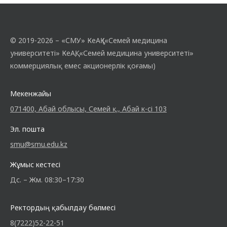
© 2019-2026 – «СМУ» КеАҚ («Семей медицина
университеті» КеАҚ, «Семей медицина университеті»
коммерциялық емес акционерлік қоғамы)
Мекенжайы
071400, Абай облысы, Семей қ., Абай к-сі 103
Эл. пошта
smu@smu.edu.kz
Жұмыс кестесі
Дс. – Жм. 08:30–17:30
Ректордың қабылдау бөлмесі
8(7222)52-22-51