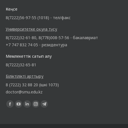
Кеңсе
8(7222)56-97-55 (1018) - тел/факс
Университетке оқуға түсу
8(7222)32-61-80, 8(778)008-57-56 - бакалавриат
+7 747 832 74 05 - резидентура
Мемлекеттік сатып алу
8(7222)32-65-81
Біліктілікті арттыру
8 (7222) 32 88 20 (ішкі 1073)
doctor@smu.edu.kz
Find us on: