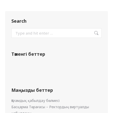
Search
Төменгі беттер
Маңызды беттер
Қоғамдық қабылдау бөлмесі
Басқарма Төрағасы – Ректордың виртуалды