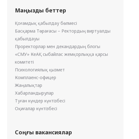
Маңызды беттер
Қоғамдық қабылдау бөлмесі
Басқарма Төрағасы – Ректордың виртуалды
қабылдауы
Проректорлар мен декандардың блогы
«СМУ» КеАҚ сыбайлас жемқорлыққа қарсы
комитеті
Психологиялық қызмет
Комплаенс-офицер
Жаңалықтар
Хабарландырулар
Туған күндер күнтізбесі
Оқиғалар күнтізбесі
Соңғы вакансиялар