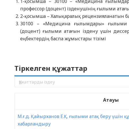
1-қосымша – 30100 – «Медицина ғылымда
профессор (доцент) ізденушінің ғылыми атағ
2-қосымша – Халықаралық рецензияланатын 
30100 – «Медицина ғылымдары» ғылыми 
(доцент) ғылыми атағын іздену үшін диссе
еңбектердің баспа жұмыстары тізімі
Тіркелген құжаттар
Атауы
М.ғ.д. Қайырханов Е.Қ. ғылыми атақ беру үшін 
хабарландыру