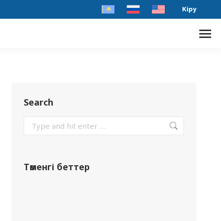
Кіру
Search
Төменгі беттер