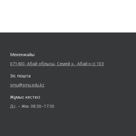
Мекенжайы
071400, Абай облысы, Семей қ., Абай к-сі 103
Эл. пошта
smu@smu.edu.kz
Жұмыс кестесі
Дс. – Жм. 08:30–17:30