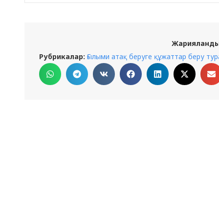
Жарияланды
Рубрикалар:
Ғылыми атақ беруге құжаттар беру ту