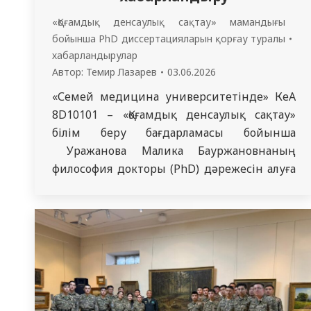
«Қоғамдық денсаулық сақтау» мамандығы
бойынша PhD диссертацияларын қорғау туралы
хабарландырулар
Автор:
Темир Лазарев
03.06.2026
«Семей медицина университетінде» КеАҚ
8D10101 – «Қоғамдық денсаулық сақтау»
білім беру бағдарламасы бойынша
Уражанова Малика Бауржановнаның
философия докторы (PhD) дәрежесін алуға
ұсынылған «Көру қабілетінің төмендеуіне
алып келетін аурулар кезінде халыққа
офтальмологиялық көмектің
қолжетімділігін ұйымдастыру сапасын
арттыру» тақырыбында диссертациясы
қорғалады. Диссертация «Семей медицина
университеті» КеАҚ Қоғамдық денсаулық