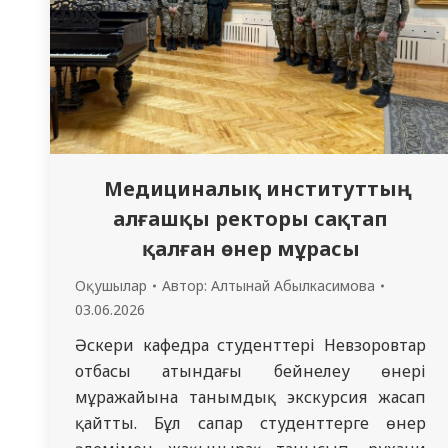
кафедрасында орындалды. Қорғау нысаны –
Мақалалар сериясы. Қорғау тілі…
Медициналық институттың
алғашқы ректоры сақтап
қалған өнер мұрасы
Оқушылар
Автор:
Алтынай Абылкасимова
03.06.2026
Әскери кафедра студенттері Невзоровтар
отбасы атындағы бейнелеу өнері
мұражайына танымдық экскурсия жасап
қайтты. Бұл сапар студенттерге өнер