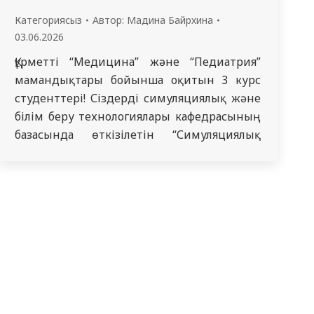
Категориясыз
Автор:
Мадина Байрхина
03.06.2026
Құрметті “Медицина” және “Педиатрия”
мамандықтары бойынша оқитын 3 курс
студенттері! Сіздерді симуляциялық және
білім беру технологиялары кафедрасының
базасында өткізілетін “Симуляциялық
практикум” қысқы мектебіне қатысуға
шақырамыз. Оқытушылар: Муқанова Д. А.,
Смагулова Ж. И., Мамырханова Г.М. Оқу
ұзақтығы: 08.06.2026 – 12.06.2026 Сабақ
уақыты: 10:00 – 13:00 Бағдарламаның еңбек
сыйымдылығы: 3 кредит Оқыту
формасы: күндізгі / онлайн Күндізгі
сабақтарды өткізу орны: морфологиялық
корпус, оқу-клиникалық…