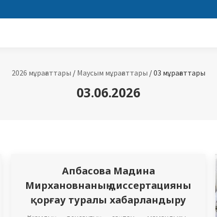
2026 мұрағаттары
/
Маусым мұрағаттары
/
03 мұрағаттары
03.06.2026
Апбасова Мадина
Мирхановнаның диссертацияны
қорғау туралы хабарландыру