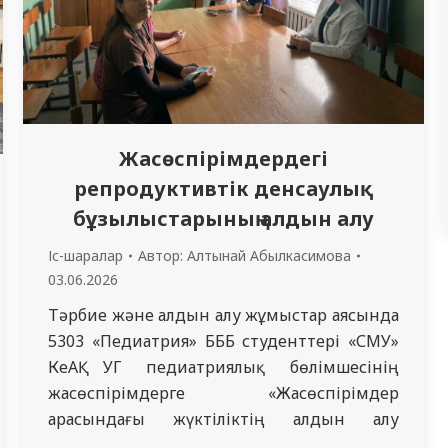
Жасөспірімдердегі
репродуктивтік денсаулық
бұзылыстарының алдын алу
Іс-шаралар
Автор:
Алтынай Абылкасимова
03.06.2026
Тәрбие және алдын алу жұмыстар аясында
5303 «Педиатрия» БББ студенттері «СМУ»
КеАҚ УГ педиатриялық бөлімшесінің
жасөспірімдерге «Жасөспірімдер
арасындағы жүктіліктің алдын алу
мәселелері» тақырыбында жастар