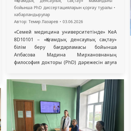
«Қоғамдық денсаулық сақтау» мамандығы
бойынша PhD диссертацияларын қорғау туралы
хабарландырулар
Автор:
Темир Лазарев
03.06.2026
«Семей медицина университетінде» КеАҚ
8D10101 – «Қоғамдық денсаулық сақтау»
білім беру бағдарламасы бойынша
Апбасова Мадина Мирхановнаның
философия докторы (PhD) дәрежесін алуға
ұсынылған «Қазақстан Республикасындағы
суицидтің алдын алуды жетілдіру»
тақырыбындағы диссертациясы
қорғалады. Диссертация «Семей медицина
университеті» КеАҚ Қоғамдық денсаулық
кафедрасында орындалды. Қорғау нысаны –
диссертациялық жұмыс. Қорғау тілі – орыс
тілі. Ресми рецензенттер: Орақбай Лязат…