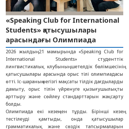
«Speaking Club for International
Students» қатысушылары
арасындағы Олимпиада
2026 жылдың 21 мамырында «Speaking Club for
International Students» студенттік
лингвистикалық клубының шетелдік бөлімшесінің
қатысушылары арасында орыс тілі олимпиадасы
өтті. Іс-шараның негізгі мақсаты тілдік дағдыларды
дамыту, орыс тілін үйренуге қызығушылықты
арттыру және сөйлеу стандарттарын жақсарту
болды.
Олимпиада екі кезеңнен тұрды. Бірінші кезең
тестілеуді қамтыды, онда қатысушылар
грамматикалық және сөздік тапсырмаларын