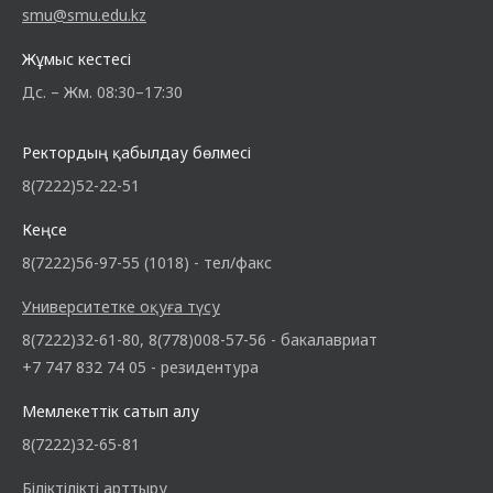
smu@smu.edu.kz
Жұмыс кестесі
Дс. – Жм. 08:30–17:30
Ректордың қабылдау бөлмесі
8(7222)52-22-51
Кеңсе
8(7222)56-97-55 (1018) - тел/факс
Университетке оқуға түсу
8(7222)32-61-80, 8(778)008-57-56 - бакалавриат
+7 747 832 74 05 - резидентура
Мемлекеттік сатып алу
8(7222)32-65-81
Біліктілікті арттыру