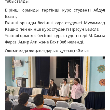
табысталды:
Бірінші орынды төртінші курс студенті Абдул
Базит;
Екінші орынды бесінші курс студенті Мухаммад
Кашиф пен екінші курс студенті Прасун Байсла;
Үшінші орынды бесінші курс студенттері М. Хамза
Фараз, Амир Али және Бахт Зеб иеленді.
Олимпиада жеңімпаздарын құттықтаймыз!