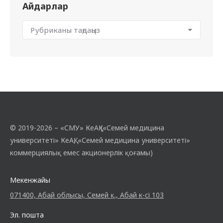
Айдарлар
© 2019-2026 – «СМУ» КеАҚ («Семей медицина
университеті» КеАҚ, «Семей медицина университеті»
коммерциялық емес акционерлік қоғамы)
Мекенжайы
071400, Абай облысы, Семей қ., Абай к-сі 103
Эл. пошта