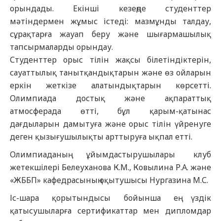
орындады. Екінші кезеңде студенттер
мәтіндермен жұмыс істеді: мазмұнды талдау,
сұрақтарға жауап беру және шығармашылық
тапсырмаларды орындау.
Студенттер орыс тілін жақсы білетіндіктерін,
сауаттылық танытқандықтарын және өз ойларын
еркін жеткізе алатындықтарын көрсетті.
Олимпиада достық және ақпараттық
атмосферада өтті, бұл қарым-қатынас
дағдыларын дамытуға және орыс тілін үйренуге
деген қызығушылықты арттыруға ықпал етті.
Олимпиаданың ұйымдастырушылары клуб
жетекшілері Белеуханова К.М., Ковылина Р.А. және
«ЖББП» кафедрасының оқытушысы Нургазина М.С.
Іс-шара қорытындысы бойынша ең үздік
қатысушыларға сертификаттар мен дипломдар