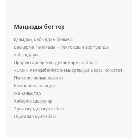
Маңызды беттер
Қоғамдық қабылдау бөлмесі
Басқарма Төрағасы – Ректордың виртуалды
қабылдауы
Проректорлар мен декандардың блогы
«СМУ» КеАҚ сыбайлас жемқорлыққа қарсы комитеті
Психологиялық қызмет
Комплаенс-офицер
Жаңалықтар
Хабарландырулар
Туған күндер күнтізбесі
Оқиғалар күнтізбесі