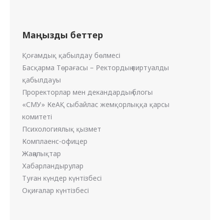
Маңызды беттер
Қоғамдық қабылдау бөлмесі
Басқарма Төрағасы – Ректордың виртуалды
қабылдауы
Проректорлар мен декандардың блогы
«СМУ» КеАҚ сыбайлас жемқорлыққа қарсы
комитеті
Психологиялық қызмет
Комплаенс-офицер
Жаңалықтар
Хабарландырулар
Туған күндер күнтізбесі
Оқиғалар күнтізбесі