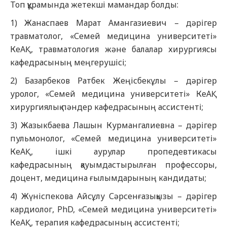
Топ құрамында жетекші мамандар болды:
1) Жанаспаев Марат Амангазиевич – дәрігер
травматолог, «Семей медицина университеті»
КеАҚ, травматология және балалар хирургиясы
кафедрасының меңгерушісі;
2) Базарбеков Ратбек Жеңісбекұлы – дәрігер
уролог, «Семей медицина университеті» КеАҚ
хирургиялық пәндер кафедрасының ассистенті;
3) Жазыкбаева Лашын Курмангалиевна – дәрігер
пульмонолог, «Семей медицина университеті»
КеАҚ, ішкі аурулар пропедевтикасы
кафедрасының қауымдастырылған профессоры,
доцент, медицина ғылымдарының кандидаты;
4) Жүніспекова Айсұлу Сәрсенғазықызы – дәрігер
кардиолог, PhD, «Семей медицина университеті»
КеАҚ, терапия кафедрасының ассистенті;