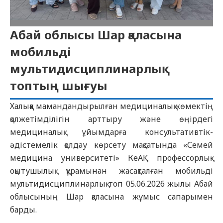
Абай облысы Шар қаласына
мобильді
мультидисциплинарлық
топтың шығуы
Халыққа мамандандырылған медициналық көмектің
қолжетімділігін арттыру және өңірдегі
медициналық ұйымдарға консультативтік-
әдістемелік қолдау көрсету мақсатында «Семей
медицина университеті» КеАҚ профессорлық-
оқытушылық құрамынан жасақталған мобильді
мультидисциплинарлық топ 05.06.2026 жылы Абай
облысының Шар қаласына жұмыс сапарымен
барды.