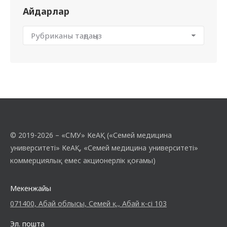
Айдарлар
© 2019-2026 – «СМУ» КеАҚ («Семей медицина
университеті» КеАҚ, «Семей медицина университеті»
коммерциялық емес акционерлік қоғамы)
Мекенжайы
071400, Абай облысы, Семей қ., Абай к-сі 103
Эл. пошта