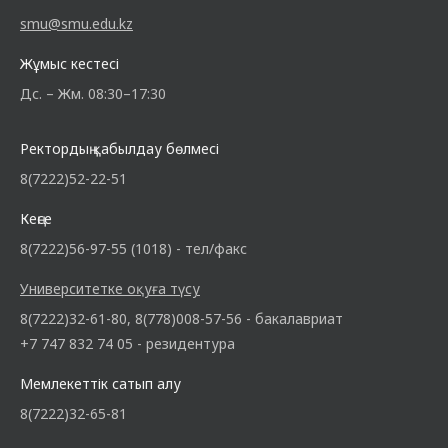
smu@smu.edu.kz
Жұмыс кестесі
Дс. – Жм. 08:30–17:30
Ректордың қабылдау бөлмесі
8(7222)52-22-51
Кеңсе
8(7222)56-97-55 (1018) - тел/факс
Университетке оқуға түсу
8(7222)32-61-80, 8(778)008-57-56 - бакалавриат
+7 747 832 74 05 - резидентура
Мемлекеттік сатып алу
8(7222)32-65-81