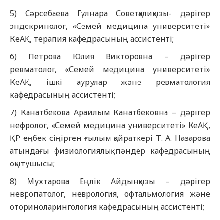
5) Сәрсебаева Гүлнара Советқалиқызы- дәрігер
эндокринолог, «Семей медицина университеті»
КеАҚ, терапия кафедрасының ассистенті;
6) Петрова Юлия Викторовна – дәрігер
ревматолог, «Семей медицина университеті»
КеАҚ, ішкі аурулар және ревматология
кафедрасының ассистенті;
7) Канатбекова Арайлым Канатбековна – дәрігер
нефролог, «Семей медицина университеті» КеАҚ,
ҚР еңбек сіңірген ғылым қайраткері Т. А. Назарова
атындағы физиологиялық пәндер кафедрасының
оқытушысы;
8) Мухтарова Еңлік Айдынқызы – дәрігер
невропатолог, неврология, офтальмология және
оториноларингология кафедрасының ассистенті;