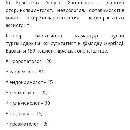
9) Еркетаева Акерке Хасеновна – дәрігер
оториноларинголог, неврология, офтальмология
және оториноларингология кафедрасының
ассистенті.
Іссапар барысында мамандар аудан
тұрғындарына консультативтік қабылдау жүргізді.
Барлығы 159 пациент қаралды, оның ішінде:
* невропатолог – 20;
* кардиолог – 31;
* эндокринолог – 15;
* ревматолог – 20;
* пульмонолог – 30;
* нефролог – 15;
* травматолог – 3;