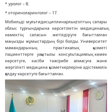
* уролог – 8;
* оториноларинголог – 17.
Мобильді мультидисциплинарлық топтың сапары
облыс тұрғындарына көрсетілетін медициналық
көмектің сапасын жетілдіруге бағытталған
маңызды жұмыстардың бірі болды. Университет
мамандарының практикалық қызметі
пациенттерге уақытылы консультациялық көмек
көрсетуге, кәсіби тәжірибе алмасуға және
жергілікті медицина қызметкерлеріне әдістемелік
қолдау көрсетуге бағытталған.