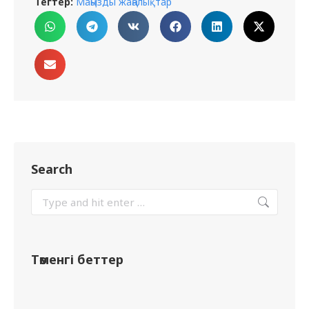
Тегтер:
Маңызды жаңалықтар
Search
Төменгі беттер