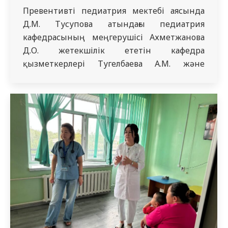
Превентивті педиатрия мектебі аясында
Д.М. Тусупова атындағы педиатрия
кафедрасының меңгерушісі Ахметжанова
Д.О. жетекшілік ететін кафедра
қызметкерлері Тугелбаева А.М. және
Койшыбаева Қ.Ж. пациенттер мен олардың
ата-аналарына арналған «Әртүрлі жас
топтарындағы балалардың тиімді
тамақтануы» тақырыбында семинар
өткізді. Семинар барысында балалардың
жас ерекшеліктерін ескере отырып, дұрыс
әрі теңгерімді тамақтанудың негізгі
қағидаттары, өсіп келе жатқан ағзаның
ақуыздарға, майларға, көмірсуларға,…