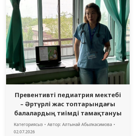
Д.О., PhD Түгелбаева А.М. және м.ғ.к., доцент
Д.М. Тусупова атындағы педиатрия
кафедрасының ассистенттері Койшыбаева
К.Ж. өткізді. Дәріс-әңгіме барысында
қатысушыларға балалардағы қант диабетін
емдеуде қолданылатын заманауи
технологиялар…
Превентивті педиатрия мектебі
– Әртүрлі жас топтарындағы
балалардың тиімді тамақтануы
Категориясыз
Автор:
Алтынай Абылкасимова
02.07.2026