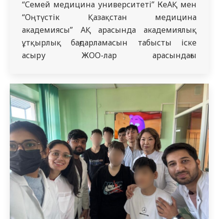
“Семей медицина университеті” КеАҚ мен
“Оңтүстік Қазақстан медицина
академиясы” АҚ арасында академиялық
ұтқырлық бағдарламасын табысты іске
асыру ЖОО-лар арасындағы
ынтымақтастықты айтарлықтай нығайтады.
Бұл аймақаралық алмасу болашақ
дәрігерлерді заманауи клиникалық
тәжірибеге қажетті озық біліммен
қамтамасыз етеді. Академиялық
ұтқырлықты іске асыру үшін 1-ші жылдың
резиденттері Ж. Б. Алтынгазина мен Е.С.
Сатымбай “Инфекциялық гепатология”
бейіндік пәні бойынша оқудан…