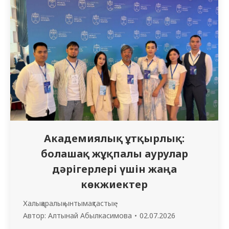
Ахметжанова Д.О., м.ғ.к., доцент Д.М.
Тусупова атындағы педиатрия
кафедрасының ассистенті PhD, Тугелбаева
А.М., кафедра ассистенті Койшыбаева К.Ж.
жүргізді. Дәріс-әңгіме барысында
қатысушыларға балалардағы темір
тапшылығы анемиясының…
Академиялық ұтқырлық:
болашақ жұқпалы аурулар
дәрігерлері үшін жаңа
көкжиектер
Халықаралық ынтымақтастық
Автор:
Алтынай Абылкасимова
02.07.2026