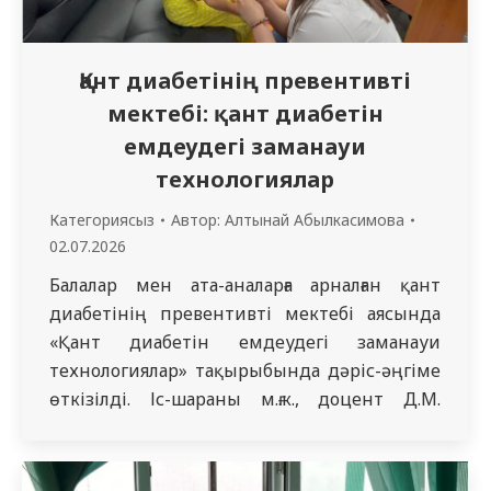
Қант диабетінің превентивті
мектебі: қант диабетін
емдеудегі заманауи
технологиялар
Категориясыз
Автор:
Алтынай Абылкасимова
02.07.2026
Балалар мен ата-аналарға арналған қант
диабетінің превентивті мектебі аясында
«Қант диабетін емдеудегі заманауи
технологиялар» тақырыбында дәріс-әңгіме
өткізілді. Іс-шараны м.ғ.к., доцент Д.М.
Тусупова атындағы педиатрия
кафедрасының меңгерушісі,
қауымдастырылған профессор Ахметжанова