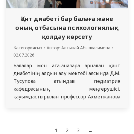
Қант диабеті бар балаға және
оның отбасына психологиялық
қолдау көрсету
Категориясыз
Автор:
Алтынай Абылкасимова
02.07.2026
Балалар мен ата-аналарға арналған қант
диабетінің алдын алу мектебі аясында Д.М.
Тусупова атындағы педиатрия
кафедрасының меңгерушісі,
қауымдастырылған профессор Ахметжанова
Д.О. жетекшілігімен кафедра
қызметкерлері Түгелбаева А.М. және
Қойшыбаева К.Ж. «Қант диабеті бар балаға
және оның отбасына психологиялық қолдау
1
2
3
→