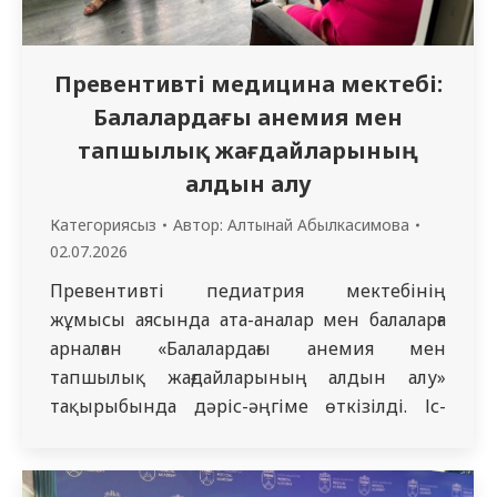
Превентивті медицина мектебі:
Балалардағы анемия мен
тапшылық жағдайларының
алдын алу
Категориясыз
Автор:
Алтынай Абылкасимова
02.07.2026
Превентивті педиатрия мектебінің
жұмысы аясында ата-аналар мен балаларға
арналған «Балалардағы анемия мен
тапшылық жағдайларының алдын алу»
тақырыбында дәріс-әңгіме өткізілді. Іс-
шараны м.ғ.к., доцент Д.М. Тусупова
атындағы педиатрия кафедрасының
меңгерушісі, қауымдастырылған профессор