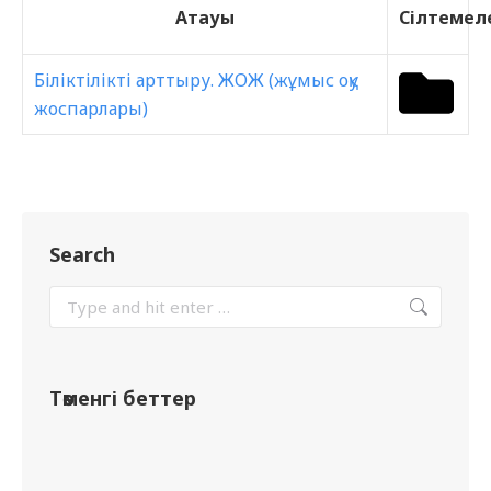
Атауы
Сілтемел
Біліктілікті арттыру. ЖОЖ (жұмыс оқу
жоспарлары)
Search
Төменгі беттер