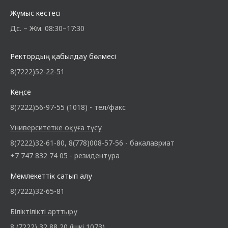
Жұмыс кестесі
Дс. – Жм. 08:30–17:30
Ректордың қабылдау бөлмесі
8(7222)52-22-51
Кеңсе
8(7222)56-97-55 (1018) - тел/факс
Университетке оқуға түсу
8(7222)32-61-80, 8(778)008-57-56 - бакалавриат
+7 747 832 74 05 - резидентура
Мемлекеттік сатып алу
8(7222)32-65-81
Біліктілікті арттыру
8 (7222) 32 88 20 (ішкі 1073)