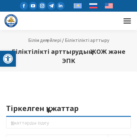
Білім деңгейлері
/
Біліктілікті арттыру
Open toolbar
Біліктілікті арттырудың ЖОЖ және
ЭПК
Тіркелген құжаттар