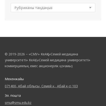
© 2019-2026 – «СМУ» КеАҚ («Семей медицина
университеті» КеАҚ, «Семей медицина университеті»
коммерциялық емес акционерлік қоғамы)
Мекенжайы
071400, Абай облысы, Семей қ., Абай к-сі 103
Эл. пошта
smu@smu.edu.kz