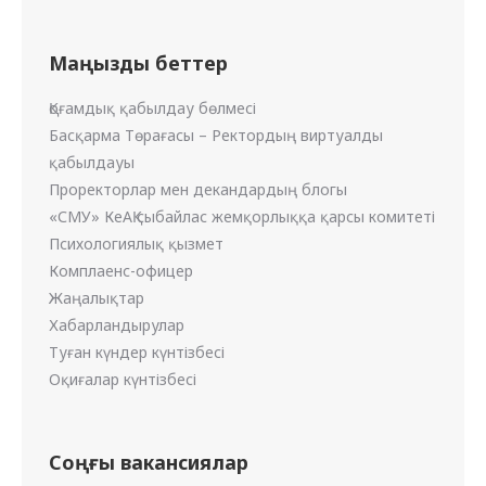
Маңызды беттер
Қоғамдық қабылдау бөлмесі
Басқарма Төрағасы – Ректордың виртуалды
қабылдауы
Проректорлар мен декандардың блогы
«СМУ» КеАҚ сыбайлас жемқорлыққа қарсы комитеті
Психологиялық қызмет
Комплаенс-офицер
Жаңалықтар
Хабарландырулар
Туған күндер күнтізбесі
Оқиғалар күнтізбесі
Соңғы вакансиялар