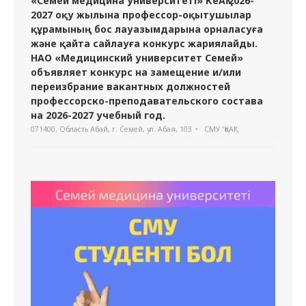
«Семей медицина университеті» КеАҚ 2026-
2027 оқу жылына профессор-оқытушылар
құрамының бос лауазымдарына орналасуға
және қайта сайлауға конкурс жариялайды.
НАО «Медицинский университет Семей»
объявляет конкурс на замещение и/или
переизбрание вакантных должностей
профессорско-преподавательского состава
на 2026-2027 учебный год.
071400, Область Абай, г. Семей, ул. Абая, 103
СМУ "ҚеАҚ"