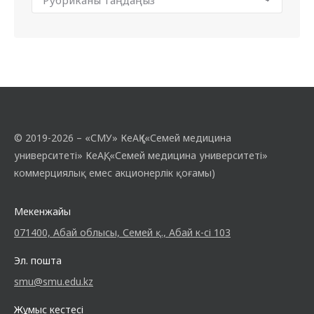
© 2019-2026 – «СМУ» КеАҚ («Семей медицина
университеті» КеАҚ, «Семей медицина университеті»
коммерциялық емес акционерлік қоғамы)
Мекенжайы
071400, Абай облысы, Семей қ., Абай к-сі 103
Эл. пошта
smu@smu.edu.kz
Жұмыс кестесі