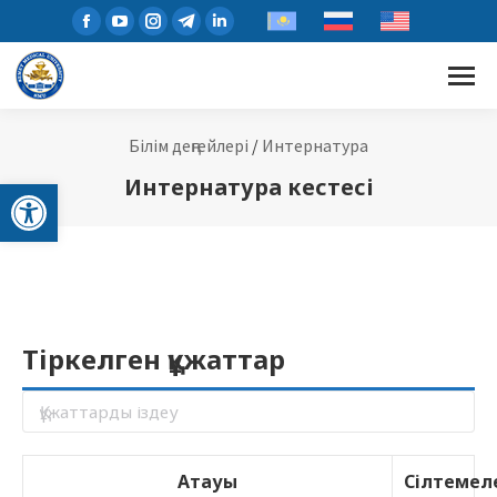
Білім деңгейлері
/
Интернатура
Open toolbar
Интернатура кестесі
Тіркелген құжаттар
Атауы
Сілтемел