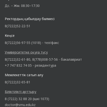
Дс. – Жм. 08:30–17:30
Ректордың қабылдау бөлмесі
8(7222)52-22-51
Кеңсе
8(7222)56-97-55 (1018) - тел/факс
Университетке оқуға түсу
8(7222)32-61-80, 8(778)008-57-56 - бакалавриат
+7 747 832 74 05 - резидентура
Мемлекеттік сатып алу
8(7222)32-65-81
Біліктілікті арттыру
8 (7222) 32 88 20 (ішкі 1073)
doctor@smu.edu.kz