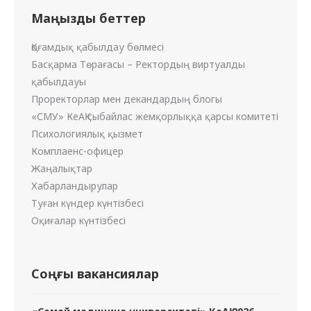
Маңызды беттер
Қоғамдық қабылдау бөлмесі
Басқарма Төрағасы – Ректордың виртуалды
қабылдауы
Проректорлар мен декандардың блогы
«СМУ» КеАҚ сыбайлас жемқорлыққа қарсы комитеті
Психологиялық қызмет
Комплаенс-офицер
Жаңалықтар
Хабарландырулар
Туған күндер күнтізбесі
Оқиғалар күнтізбесі
Соңғы вакансиялар