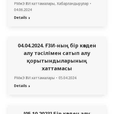
РМжЭ ҒЗИ хаттамалары
,
Хабарландырулар
04.06.2024
Details
04.04.2024. ҒЗИ-ның бір көзден
алу тәсілімен сатып алу
қорытындыларының
хаттамасы
РМжЭ ҒЗИ хаттамалары
05.04.2024
Details
[05.10.2023] Бір көзден алу