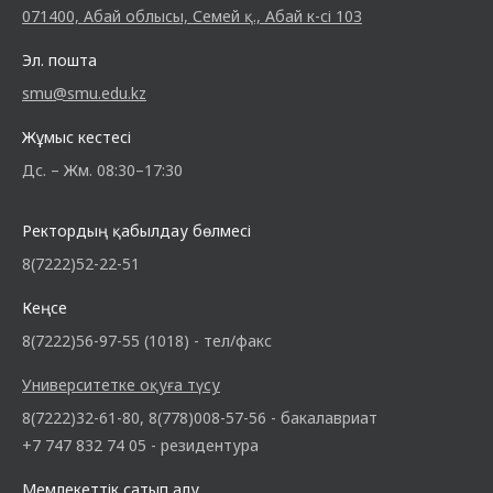
071400, Абай облысы, Семей қ., Абай к-сі 103
Эл. пошта
smu@smu.edu.kz
Жұмыс кестесі
Дс. – Жм. 08:30–17:30
Ректордың қабылдау бөлмесі
8(7222)52-22-51
Кеңсе
8(7222)56-97-55 (1018) - тел/факс
Университетке оқуға түсу
8(7222)32-61-80, 8(778)008-57-56 - бакалавриат
+7 747 832 74 05 - резидентура
Мемлекеттік сатып алу