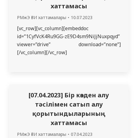
хаттамасы
РМжЭ ҒЗИ хаттамалары
10.07.2023
[vc_row][vc_column][embeddoc
id=”1CyfVcK4Ru9GG-zE9D4sm9NiJjNuxpqyd”
viewer=”drive” download=”none”]
[/vc_column][/vc_row]
[07.04.2023] Бір көзден алу
тәсілімен сатып алу
қорытындыларының
хаттамасы
РМжЭ ҒЗИ хаттамалары
07.04.2023