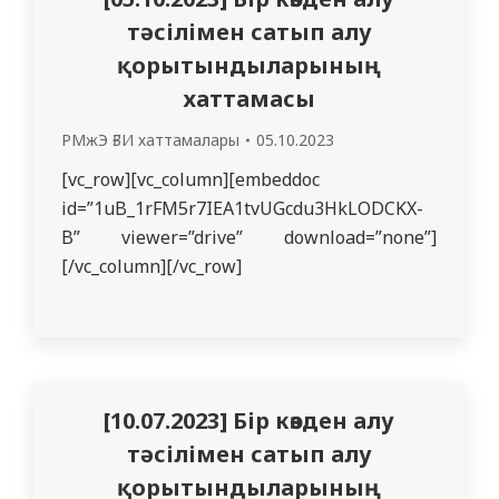
тәсілімен сатып алу
қорытындыларының
хаттамасы
РМжЭ ҒЗИ хаттамалары
05.10.2023
[vc_row][vc_column][embeddoc
id=”1uB_1rFM5r7IEA1tvUGcdu3HkLODCKX-
B” viewer=”drive” download=”none”]
[/vc_column][/vc_row]
[10.07.2023] Бір көзден алу
тәсілімен сатып алу
қорытындыларының