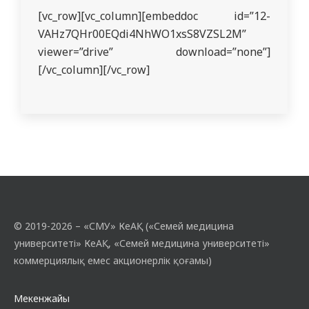
[vc_row][vc_column][embeddoc id=”12-
VAHz7QHr00EQdi4NhWO1xsS8VZSL2M”
viewer=”drive” download=”none”]
[/vc_column][/vc_row]
© 2019-2026 – «СМУ» КеАҚ («Семей медицина
университеті» КеАҚ, «Семей медицина университеті»
коммерциялық емес акционерлік қоғамы)
Мекенжайы