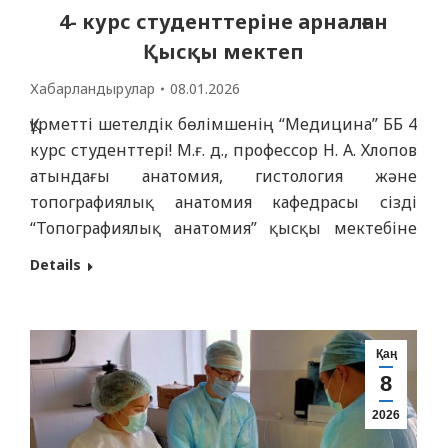
4- курс студенттеріне арналған
Қысқы мектеп
Хабарландырулар
08.01.2026
Құрметті шетелдік бөлімшенің “Медицина” ББ 4
курс студенттері! М.ғ. д., профессор Н. А. Хлопов
атындағы анатомия, гистология және
топографиялық анатомия кафедрасы сізді
“Топографиялық анатомия” қысқы мектебіне
қатысуға шақырады. Ұзақтығы: 06.01. -14 .01.2026
Details
ж. Оқыту формасы: офлайн / онлайн
Оқытушылар: Букатов А. К., Ван О. Т. Өтетін
орны: морфологиялық корпус Байланыс
телефоны: 8 771 5408617 (WhatsApp)…
Қаң
8
2026