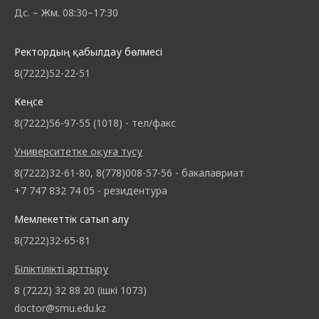
Дс. – Жм. 08:30–17:30
Ректордың қабылдау бөлмесі
8(7222)52-22-51
Кеңсе
8(7222)56-97-55 (1018) - тел/факс
Университетке оқуға түсу
8(7222)32-61-80, 8(778)008-57-56 - бакалавриат
+7 747 832 74 05 - резидентура
Мемлекеттік сатып алу
8(7222)32-65-81
Біліктілікті арттыру
8 (7222) 32 88 20 (ішкі 1073)
doctor@smu.edu.kz