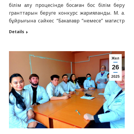
білім алу процесінде босаған бос білім беру
гранттарын беруге конкурс жарияланды. М. а.
бұйрығына сәйкес “Бакалавр “немесе” магистр
“дәрежесін бере отырып, жоғары немесе
Details
жоғары оқу орнынан кейінгі білімге ақы төлеу
үшін білім беру грантын беру қағидаларын
бекіту туралы” Қазақстан Республикасы Ғылым
және жоғары білім министрінің 2023…
Жел
26
2025