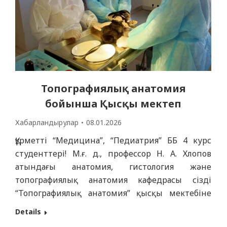
Топографиялық анатомия
бойынша Қысқы мектеп
Хабарландырулар
08.01.2026
Құрметті “Медицина”, “Педиатрия” ББ 4 курс
студенттері! М.ғ. д., профессор Н. А. Хлопов
атындағы анатомия, гистология және
топографиялық анатомия кафедрасы сізді
“Топографиялық анатомия” қысқы мектебіне
қатысуға шақырады. Ұзақтығы: 06.01. -14 .01.2026
Details
ж. Оқыту формасы: офлайн / онлайн