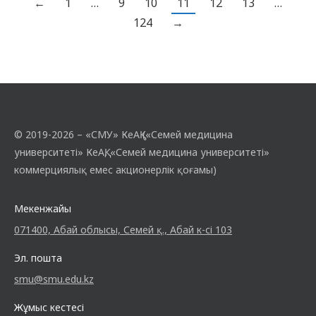
←
1
…
9
10
11
12
13
…
бағаланады. 2025 жылғы 19 қыркүйектегі
124
→
«Жоғары оқу орнынан кейінгі білім беру
мектебінде сапа…
© 2019-2026 – «СМУ» КеАҚ («Семей медицина
университеті» КеАҚ, «Семей медицина университеті»
коммерциялық емес акционерлік қоғамы)
Мекенжайы
071400, Абай облысы, Семей қ., Абай к-сі 103
Эл. пошта
smu@smu.edu.kz
Жұмыс кестесі