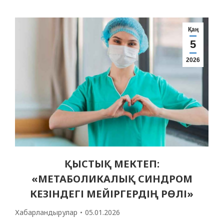
Оқытушылар: Букатов А. К., Ван О. Т.,
Бикажанова А. Е. Өтетін орны: морфологиялық
корпус Байланыс телефоны: 8 775…
Қаң
5
2026
ҚЫСТЫҚ МЕКТЕП:
«МЕТАБОЛИКАЛЫҚ СИНДРОМ
КЕЗІНДЕГІ МЕЙІРГЕРДІҢ РӨЛІ»
Хабарландырулар
05.01.2026