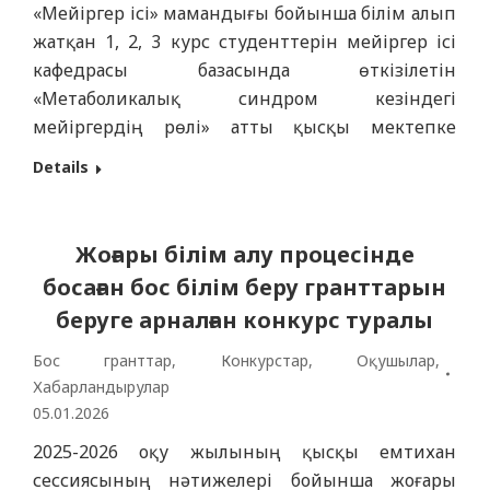
«Мейіргер ісі» мамандығы бойынша білім алып
жатқан 1, 2, 3 курс студенттерін мейіргер ісі
кафедрасы базасында өткізілетін
«Метаболикалық синдром кезіндегі
мейіргердің рөлі» атты қысқы мектепке
қатысуға шақырамыз. Оқу ұзақтығы: 19.01.2026 –
Details
23.01.2026 Бағдарламаның сыйымдылығы: 3
кредит Оқу нысаны: күндізгі Оқу нәтижелері:
Оқуды аяқтағаннан кейін білім алушы
Жоғары білім алу процесінде
төмендегілерге қабілетті болады: •
босаған бос білім беру гранттарын
метаболикалық синдромы бар науқастарға
беруге арналған конкурс туралы
мейіргерлік күтім көрсетуге; •…
Бос гранттар
,
Конкурстар
,
Оқушылар
,
Хабарландырулар
05.01.2026
2025-2026 оқу жылының қысқы емтихан
сессиясының нәтижелері бойынша жоғары