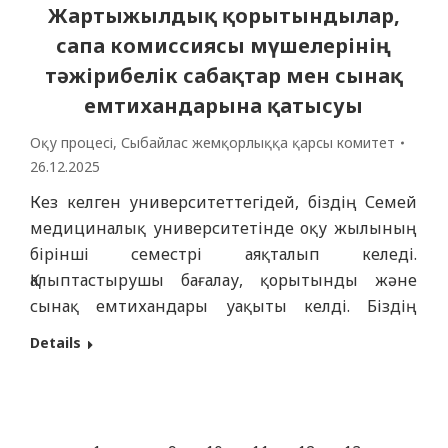
Жартыжылдық қорытындылар,
сапа комиссиясы мүшелерінің
тәжірибелік сабақтар мен сынақ
емтихандарына қатысуы
Оқу процесі
,
Сыбайлас жемқорлыққа қарсы комитет
26.12.2025
Кез келген университеттегідей, біздің Семей
медициналық университетінде оқу жылының
бірінші семестрі аяқталып келеді.
Қалыптастырушы бағалау, қорытынды және
сынақ емтихандары уақыты келді. Біздің
университетте студенттерге арналған
Details
практикалық сабақтар мен сынақ
емтихандарын тексеру үнемі қарастырады.
Семестр соңында сабақтардың сапасы және
сынақ емтихандарын тапсыру ережелері