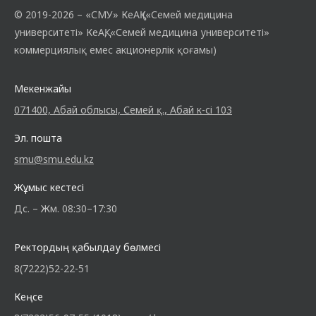
© 2019-2026 – «СМУ» КеАҚ («Семей медицина
университеті» КеАҚ, «Семей медицина университеті»
коммерциялық емес акционерлік қоғамы)
Мекенжайы
071400, Абай облысы, Семей қ., Абай к-сі 103
Эл. пошта
smu@smu.edu.kz
Жұмыс кестесі
Дс. – Жм. 08:30–17:30
Ректордың қабылдау бөлмесі
8(7222)52-22-51
Кеңсе