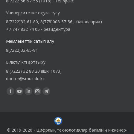
8(7222)56-97-55 (1018) - тел/факс
Университетке оқуға түсу
8(7222)32-61-80, 8(778)008-57-56 - бакалавриат
+7 747 832 74 05 - резидентура
Мемлекеттік сатып алу
8(7222)32-65-81
Біліктілікті арттыру
8 (7222) 32 88 20 (ішкі 1073)
doctor@smu.edu.kz
Find us on:
© 2019-2026 -
Цифрлық технологиялар бөлімінің
инженер-