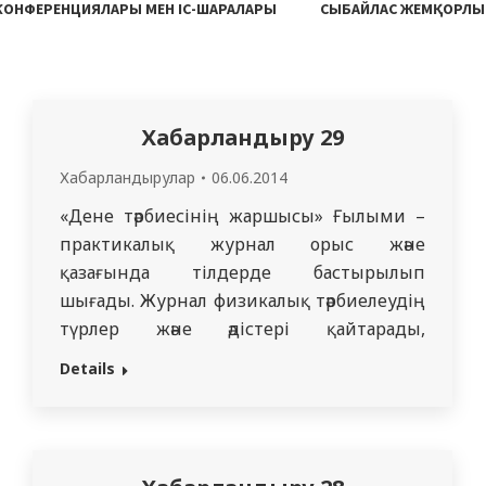
 КОНФЕРЕНЦИЯЛАРЫ МЕН ІС-ШАРАЛАРЫ
СЫБАЙЛАС ЖЕМҚОРЛЫ
Хабарландыру 29
Хабарландырулар
06.06.2014
«Дене тәрбиесінің жаршысы» Ғылыми –
практикалық журнал орыс және
қазағында тілдерде бастырылып
шығады. Журнал физикалық тәрбиелеудің
түрлер және әдістері қайтарады,
денсаулығын жақсартуға және физикалық
Details
белсенділік жоғарылауына жағдай
жасайды.