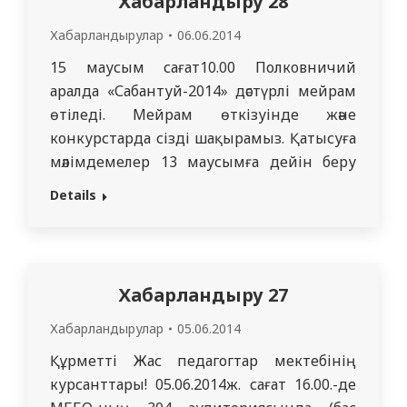
Хабарландыру 28
Хабарландырулар
06.06.2014
15 маусым сағат10.00 Полковничий
аралда «Сабантуй-2014» дәстүрлі мейрам
өтіледі. Мейрам өткізуінде және
конкурстарда сізді шақырамыз. Қатысуға
мәлімдемелер 13 маусымға дейін беру
қажет. Телефондар: 44-29-15, 56-22-96
Details
Хабарландыру 27
Хабарландырулар
05.06.2014
Құрметті Жас педагогтар мектебінің
курсанттары! 05.06.2014ж. сағат 16.00.-де