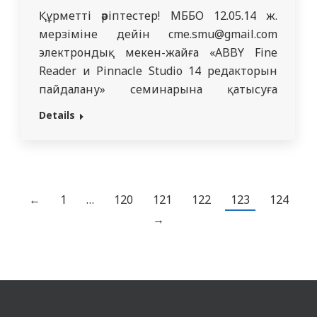
Семей қалаларының пікір-сайысшылары
Құрметті әріптестер! МББО 12.05.14 ж.
қатысады.
мерзіміне дейін cme.smu@gmail.com
электрондық мекен-жайға «ABBY Fine
Reader и Pinnacle Studio 14 редакторын
пайдалану» семинарына қатысуға
ұсыным берулеріңізді сұрайды.
Details
←
1
…
120
121
122
123
124
→