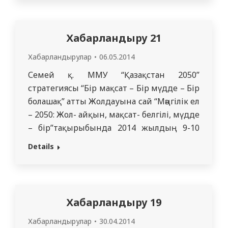
профессоры А.М. Гржибовский мастер –
класс өткізеді.
МББО мен ҒЗО Семей қ. ММУ, 13.05.2014
Хабарландыру 21
Хабарландырулар
06.05.2014
Семей қ. ММУ “Қазақстан 2050”
стратегиясы “Бір мақсат – Бір мүдде – Бір
болашақ” атты Жолдауына сай “Мәңгілік ел
– 2050: Жол- айқын, мақсат- белгілі, мүдде
– бір”тақырыбында 2014 жылдың 9-10
мамыр күндері “Салауат”
Details
интеллектуалды пікір- сайыс клубының
ұйымдастыруымен III дәстүрлі
республикалық пікір- сайыс турнирі
өткізіледі. Турнирға Астана, Алматы,
Хабарландыру 19
Шымкент, Тараз, Қызылорда, Қостанай,
Қарағанды, Павлодар, Өскемен және
Хабарландырулар
30.04.2014