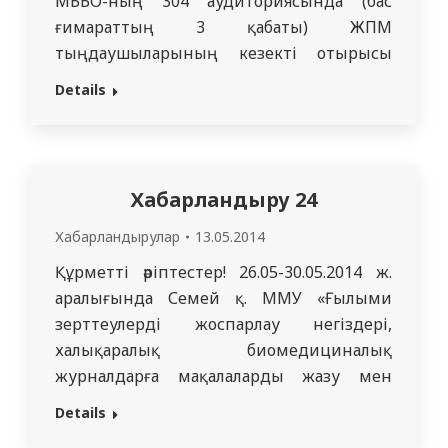
МББО-ның 304 аудиториясында (бас
ғимараттың 3 қабаты) ЖПМ
тыңдаушыларының кезекті отырысы
болады. Дәріскер: Қазақстан тарихы және
Details
әлеуметтік-гуманитарлық пәндер
кафедрасының оқытушысы Д.М.Рыманов.
Хабарландыру 24
Хабарландырулар
13.05.2014
Құрметті әріптестер! 26.05-30.05.2014 ж.
аралығында Семей қ. ММУ «Ғылыми
зерттеулерді жоспарлау негіздері,
халықаралық биомедициналық
журналдарға мақалаларды жазу мен
мәліметтерді өңдеу» тақырыбында
Details
Тромсе қ. (Норвегия) университетінің