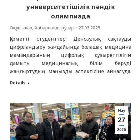
университетішілік пәндік
олимпиада
Оқушылар
,
Хабарландырулар
27.03.2025
Құрметті студенттер! Денсаулық сақтауды
цифрландыру жағдайында болашақ медицина
мамандарының цифрлық құзыреттілігін
дамыту медициналық білім беруді
жаңғыртудың маңызды аспектісіне айналуда.
Дәрігердің кәсіби дайындығының негізгі
Details
құрамдас бөліктерінің бірі медициналық
мекеменің цифрлық ортасында жұмыс істеуге
дайындығын білдіретін ақпараттық-
Нау
коммуникациялық технологияларды меңгеру
27
болып табылады. Сіздерді Семей медицина
университетінің 1 курс студенттері
2025
арасында Ұлы Отан соғысындағы Жеңістің 80