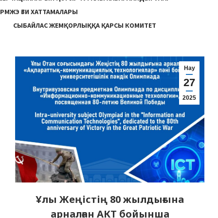
РМЖЭ ҒЗИ ХАТТАМАЛАРЫ
СЫБАЙЛАС ЖЕМҚОРЛЫҚҚА ҚАРСЫ КОМИТЕТ
Нау
27
2025
Ұлы Жеңістің 80 жылдығына
арналған АКТ бойынша