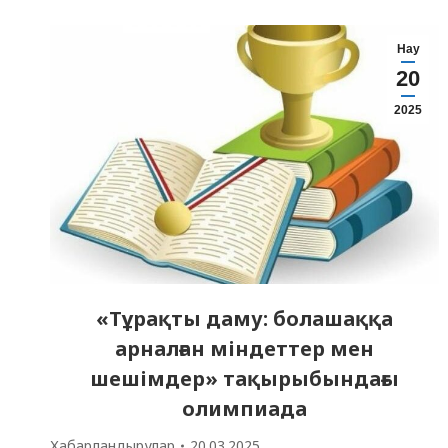
Нау
20
2025
«Тұрақты даму: болашаққа
арналған міндеттер мен
шешімдер» тақырыбындағы
олимпиада
Хабарландырулар
20.03.2025