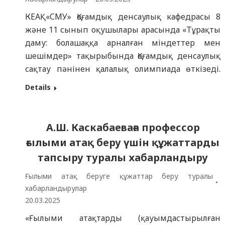
КЕАҚ «СМУ» Қоғамдық денсаулық кафедрасы 8
және 11 сынып оқушылары арасында «Тұрақты
даму: болашаққа арналған міндеттер мен
шешімдер» тақырыбында Қоғамдық денсаулық
сақтау пәнінен қалалық олимпиада өткізеді.
Олимпиаданы ұйымдастыру және өткізу
Details
туралы толығырақ ақпаратты сілтеме бойынша
алуға болады (1-қосымша). Олимпиаданың
мақсаты: Тұрақты даму принциптері туралы
А.Ш. Каскабаеваға профессор
хабардарлықты арттыру. Жастар арасында
ғылыми атақ беру үшін құжаттарды
экологиялық жауапкершілікті дамытуға ықпал
тапсыру туралы хабарландыру
ету. Жаһандық мәселелерді…
Ғылыми атақ беруге құжаттар беру туралы
хабарландырулар
20.03.2025
«Ғылыми атақтарды (қауымдастырылған