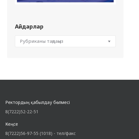
Айдарлар
Ректордың қабылдау бөлмесі
8(7222)52-22-51
Кеңсе
8(7222)56-97-55 (1018) - тел/факс