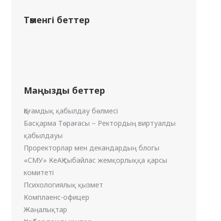
Төменгі беттер
Маңызды беттер
Қоғамдық қабылдау бөлмесі
Басқарма Төрағасы – Ректордың виртуалды
қабылдауы
Проректорлар мен декандардың блогы
«СМУ» КеАҚ сыбайлас жемқорлыққа қарсы
комитеті
Психологиялық қызмет
Комплаенс-офицер
Жаңалықтар