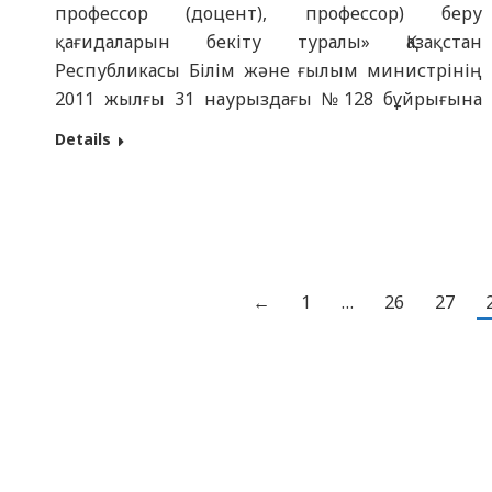
профессор (доцент), профессор) беру
қағидаларын бекіту туралы» Қазақстан
Республикасы Білім және ғылым министрінің
2011 жылғы 31 наурыздағы №128 бұйрығына
сәйкес толықтырулар мен өзгертулермен
Details
Қазақстан Республикасы Ғылым және жоғары
білім Министрінің 05.09.2024 жылғы №435
бұйрығына сай «Семей медицина
университеті» КеАҚ өтініш беруші туралы
ақпаратты жариялайды: «Семей медицина
университеті» КеАҚ ішкі аурлар мен
←
1
…
26
27
ревматология…