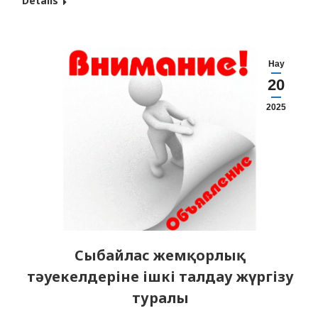
Details
Джармухаметова, М. Қ. Амангелді және ЖТД
интерндерінің 718 тобы, 7 баладан тұратын
көп балалы отбасын қолдау мақсатында
Нау
әлеуметтік көмек көрсетті.…
20
2025
Сыбайлас жемқорлық
тәуекелдеріне ішкі талдау жүргізу
туралы