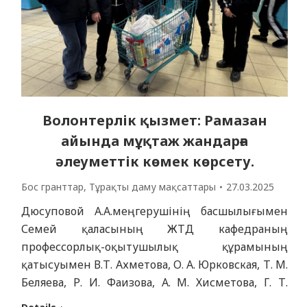
жылдығына арналған «Ақпараттық-
коммуникациялық технологиялар»…
Волонтерлік қызмет: Рамазан
айында мұқтаж жандарға
әлеуметтік көмек көрсету.
Бос гранттар
,
Тұрақты даму мақсаттары
27.03.2025
Дюсуповой А.А.меңгерушінің басшылығымен
Семей қаласының ЖТД кафедраның
профессорлық-оқытушылық құрамының
қатысуымен В.Т. Ахметова, О. А. Юрковская, Т. М.
Беляева, Р. И. Фаизова, А. М. Хисметова, Г. Т.
Камашева, А. М. Досбаева, Т. И. Терехова, А. С.