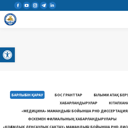
Open toolbar
БАРЛЫҒЫН ҚАРАУ
БОС ГРАНТТАР
ҒЫЛЫМИ АТАҚ БЕ
ХАБАРЛАНДЫРУЛАР
КІТАПХА
«МЕДИЦИНА» МАМАНДЫҒЫ БОЙЫНША PHD ДИССЕРТАЦИЯ
ӨСКЕМЕН ФИЛИАЛЫНЫҢ ХАБАРЛАНДЫРУЛАРЫ
«ҚОҒАМДЫҚ ДЕНСАУЛЫҚ САҚТАУ» МАМАНДЫҒЫ БОЙЫНША PHD ДИС