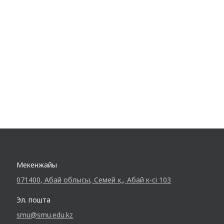
Мекенжайы
071400, Абай облысы, Семей қ., Абай к-сі 103
Эл. пошта
smu@smu.edu.kz