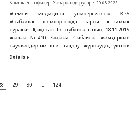
Комплаенс-офицер
,
Хабарландырулар
20.03.2025
«Семей медицина университеті» КеАҚ
«Сыбайлас жемқорлыққа қарсы іс-қимыл
туралы» Қазақстан Республикасының 18.11.2015
жылғы №410 Заңына, Сыбайлас жемқорлық
тәуекелдеріне ішкі талдау жүргізудің үлгілік
қағидаларына (Қазақстан Республикасы
Details
Мемлекеттік қызмет істері және сыбайлас
жемқорлыққа қарсы іс-қимыл агенттігі
Төрағасының 2016 жылғы 19 қазандағы №12
28
29
30
…
124
→
бұйрығы) және Қазақстан Республикасы
Денсаулық сақтау министрлігі аппараты
Басшысының міндетін атқарушы бекіткен
Қазақстан Республикасы Денсаулық…