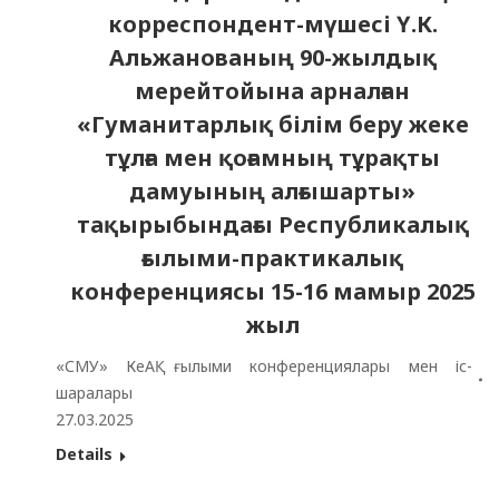
корреспондент-мүшесі Ү.К.
Альжанованың 90-жылдық
мерейтойына арналған
«Гуманитарлық білім беру жеке
тұлға мен қоғамның тұрақты
дамуының алғышарты»
тақырыбындағы Республикалық
ғылыми-практикалық
конференциясы 15-16 мамыр 2025
жыл
«СМУ» КеАҚ ғылыми конференциялары мен іс-
шаралары
27.03.2025
Details