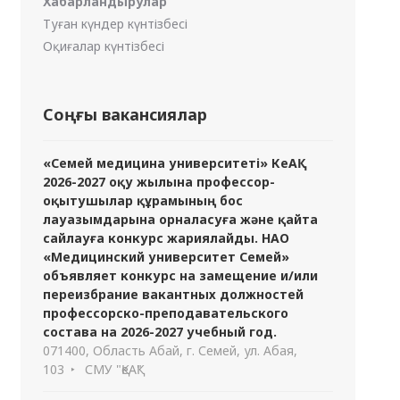
Хабарландырулар
Туған күндер күнтізбесі
Оқиғалар күнтізбесі
Соңғы вакансиялар
«Семей медицина университеті» КеАҚ
2026-2027 оқу жылына профессор-
оқытушылар құрамының бос
лауазымдарына орналасуға және қайта
сайлауға конкурс жариялайды. НАО
«Медицинский университет Семей»
объявляет конкурс на замещение и/или
переизбрание вакантных должностей
профессорско-преподавательского
состава на 2026-2027 учебный год.
071400, Область Абай, г. Семей, ул. Абая,
103
СМУ "ҚеАҚ"