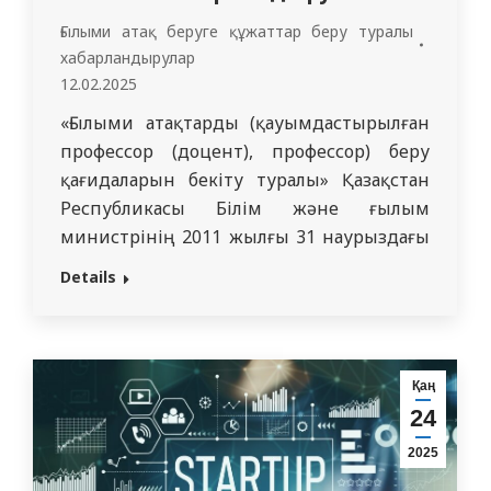
Ғылыми атақ беруге құжаттар беру туралы
хабарландырулар
12.02.2025
«Ғылыми атақтарды (қауымдастырылған
профессор (доцент), профессор) беру
қағидаларын бекіту туралы» Қазақстан
Республикасы Білім және ғылым
министрінің 2011 жылғы 31 наурыздағы
№128 бұйрығына сәйкес толықтырулар
Details
мен өзгертулермен Қазақстан
Республикасы Ғылым және жоғары білім
Министрінің 05.09.2024 жылғы №435
бұйрығына сай «Семей медицина
Қаң
университеті» КеАҚ өтініш беруші
24
туралы ақпаратты жариялайды: «Семей
2025
медицина университеті» КеАҚ ішкі