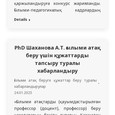
қаржыландыруға конкурс жарияланды.
Ғылыми-педагогикалық кадрлардың
ғылыми стартап жобаларын гранттық
Details
қаржыландыруға арналған конкурс
туралы Ережемен қоса берілген құжатта
танысуға болады. Өтініш беру үшін
sec@smu.edu.kz поштасы ашық, оған
PhD Шаханова А.Т. ғылыми атақ
өтініш беруші корпоративтік поштаны
беру үшін құжаттарды
көрсете отырып, өтінім жібереді.
тапсыру туралы
Қатысуы расталғаннан кейін ҒСК хатшысы
конкурстық құжаттама файлдарымен
хабарландыру
толтыру үшін…
Ғылыми атақ беруге құжаттар беру туралы
хабарландырулар
24.01.2025
«Ғылыми атақтарды (қауымдастырылған
профессор (доцент), профессор) беру