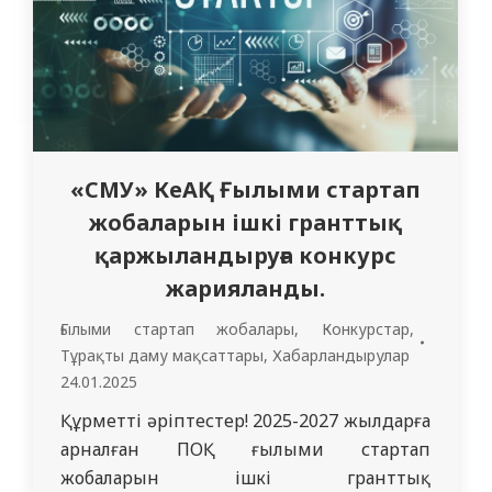
аурулар және ревматология…
«СМУ» КеАҚ Ғылыми стартап
жобаларын ішкі гранттық
қаржыландыруға конкурс
жарияланды.
Ғылыми стартап жобалары
,
Конкурстар
,
Тұрақты даму мақсаттары
,
Хабарландырулар
24.01.2025
Құрметті әріптестер! 2025-2027 жылдарға
арналған ПОҚ ғылыми стартап
жобаларын ішкі гранттық