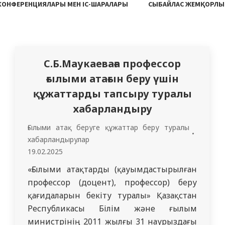
 КОНФЕРЕНЦИЯЛАРЫ МЕН ІС-ШАРАЛАРЫ
СЫБАЙЛАС ЖЕМҚОРЛЫ
С.Б.Маукаеваға профессор
ғылыми атағын беру үшін
құжаттарды тапсыру туралы
хабарландыру
Ғылыми атақ беруге құжаттар беру туралы
хабарландырулар
19.02.2025
«Ғылыми атақтарды (қауымдастырылған
профессор (доцент), профессор) беру
қағидаларын бекіту туралы» Қазақстан
Республикасы Білім және ғылым
министрінің 2011 жылғы 31 наурыздағы