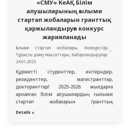
«СМУ» КеАҚ Білім
алушыларының ғылыми
стартап жобаларын гранттық
қаржыландыруға конкурс
жарияланады
Ғылыми стартап жобалары
,
Конкурстар
,
Тұрақты даму мақсаттары
,
Хабарландырулар
24.01.2025
Құрметті студенттер, интерндер,
резиденттер, магистранттар,
докторанттар! 2025-2026 жылдарға
арналған білім алушылардың ғылыми
стартап жобаларын гранттық
қаржыландыруға 3 000 000 теңге
Details
сомасына конкурс жариялаймыз. Білім
алушылардың ғылыми стартап