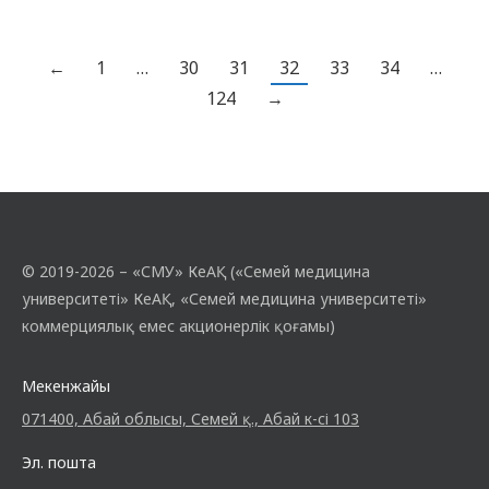
жобаларын гранттық қаржыландыруға
арналған конкурс туралы Ережемен қоса
берілген құжатта танысуға болады.
←
1
…
30
31
32
33
34
…
Өтініш беру үшін sec@smu.edu.kz пошта
124
→
ашық, оған өтініш беруші корпоративтік
поштаны көрсете отырып өтінім
жібереді. Қатысқаны…
© 2019-2026 – «СМУ» КеАҚ («Семей медицина
университеті» КеАҚ, «Семей медицина университеті»
коммерциялық емес акционерлік қоғамы)
Мекенжайы
071400, Абай облысы, Семей қ., Абай к-сі 103
Эл. пошта