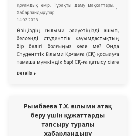
Қоғамдық өмір
,
Тұрақты даму мақсаттары
,
Хабарландырулар
14.02.2025
Өзіңіздің ғылыми әлеуетіңізді ашып,
белсенді студенттік қауымдастықтың
бір бөлігі болғыңыз келе ме? Онда
Студенттік Ғылыми Қоғамға (СҒҚ) қосылуға
тамаша мүмкіндік бар! СҒҚ-ға қатысу сізге
не береді? * Студенттік ғылымды
Details
дамытуға, зерттеулер мен жобаларға
қатысу мүмкіндігі. * Университеттің
ғылыми қоғамының маңызды бөлігі болу
мүмкіндігі. * Республикалық,
Рымбаева Т.Х. ғылыми атақ
бүкілресейлік және халықаралық
беру үшін құжаттарды
конференцияларға қатысу. * Іс-
тапсыру туралы
шараларды ұйымдастыру және басқару…
хабарландыру