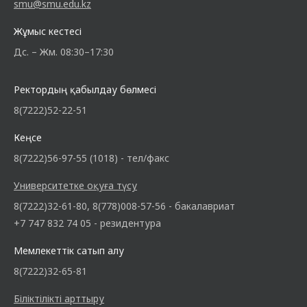
smu@smu.edu.kz
Жұмыс кестесі
Дс. – Жм. 08:30–17:30
Ректордың қабылдау бөлмесі
8(7222)52-22-51
Кеңсе
8(7222)56-97-55 (1018) - тел/факс
Университетке оқуға түсу
8(7222)32-61-80, 8(778)008-57-56 - бакалавриат
+7 747 832 74 05 - резидентура
Мемлекеттік сатып алу
8(7222)32-65-81
Біліктілікті арттыру